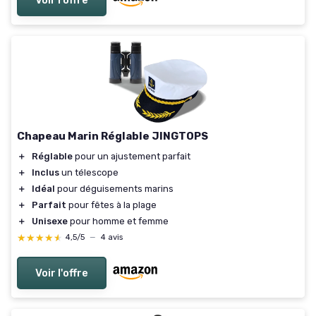
Chapeau Marin Réglable JINGTOPS
＋
Réglable
pour un ajustement parfait
＋
Inclus
un télescope
＋
Idéal
pour déguisements marins
＋
Parfait
pour fêtes à la plage
＋
Unisexe
pour homme et femme
★★★★★
★★★★★
4,5/5
—
4 avis
Voir l'offre