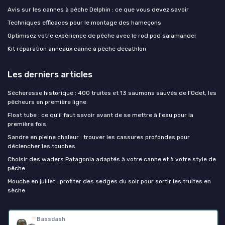
Avis sur les cannes à pêche Delphin : ce que vous devez savoir
Techniques efficaces pour le montage des hameçons
Optimisez votre expérience de pêche avec le rod pod salamander
Kit réparation anneaux canne à pêche decathlon
Les derniers articles
Sécheresse historique : 400 truites et 13 saumons sauvés de l'Odet, les
pêcheurs en première ligne
Float tube : ce qu'il faut savoir avant de se mettre à l'eau pour la
première fois
Sandre en pleine chaleur : trouver les cassures profondes pour
déclencher les touches
Choisir des waders Patagonia adaptés à votre canne et à votre style de
pêche
Mouche en juillet : profiter des sedges du soir pour sortir les truites en
sèche
Canne à peche
Bassdash