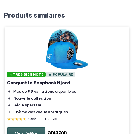
Produits similaires
⭐ TRÈS BIEN NOTÉ
🔥 POPULAIRE
Casquette Snapback Njord
＋
Plus de
99 variations
disponibles
＋
Nouvelle collection
＋
Série spéciale
＋
Thème des dieux nordiques
★★★★★
★★★★★
4,6/5
—
1112 avis
Voir l'offre