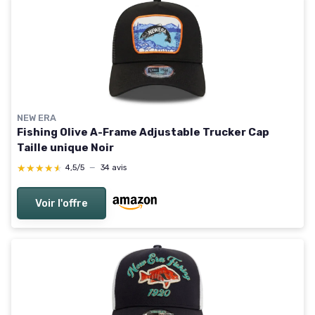
NEW ERA
Fishing Olive A-Frame Adjustable Trucker Cap
Taille unique Noir
★★★★★
★★★★★
4,5/5
—
34 avis
Voir l'offre