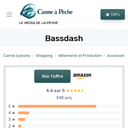
Panneau de gestion des cookies
TOPs
LE MÉDIA DE LA PÊCHE
Bassdash
Canne à peche
Shopping
Vêtements et Protection
Accessoires
Voir l'offre
4,6 sur 5
★★★★★
★★★★★
348 avis
5 ★
4 ★
3 ★
2 ★