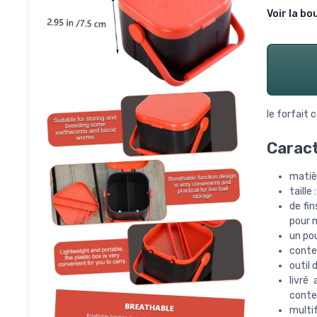
Voir la bo
le forfait 
Caract
matièr
taille
de fin
pour m
un pou
conte
outil 
livré
conte
multi