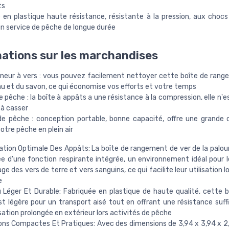
ts
 en plastique haute résistance, résistante à la pression, aux chocs
un service de pêche de longue durée
ations sur les marchandises
neur à vers : vous pouvez facilement nettoyer cette boîte de ran
au et du savon, ce qui économise vos efforts et votre temps
e pêche : la boîte à appâts a une résistance à la compression, elle n'
 à casser
 de pêche : conception portable, bonne capacité, offre une grand
otre pêche en plein air
tion Optimale Des Appâts: La boîte de rangement de ver de la palour
e d'une fonction respirante intégrée, un environnement idéal pour 
age des vers de terre et vers sanguins, ce qui facilite leur utilisation l
e
 Léger Et Durable: Fabriquée en plastique de haute qualité, cette b
t légère pour un transport aisé tout en offrant une résistance suff
isation prolongée en extérieur lors activités de pêche
ns Compactes Et Pratiques: Avec des dimensions de 3,94 x 3,94 x 2