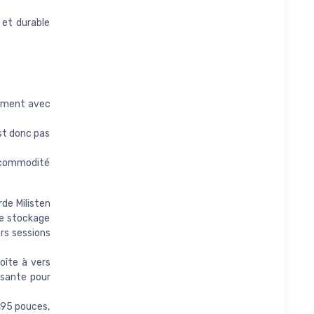
 et durable
gement avec
est donc pas
e commodité
de Milisten
le stockage
ors sessions
oîte à vers
isante pour
,95 pouces,