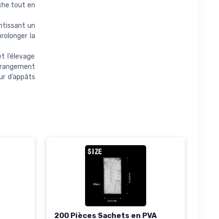
che tout en
antissant un
prolonger la
t l’élevage
e rangement
ur d’appâts
200 Pièces Sachets en PVA