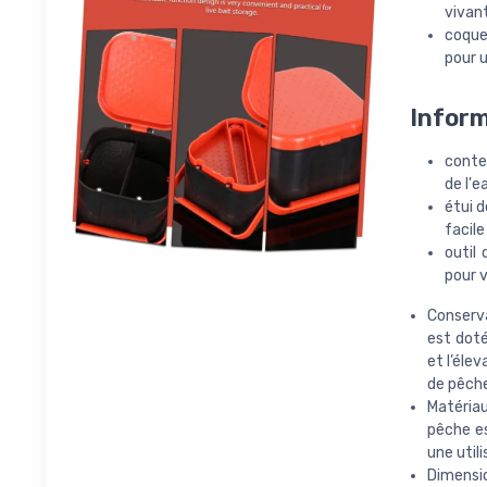
vivan
coque
pour 
Inform
conte
de l'e
étui d
facile
outil
pour v
Conserva
est doté
et l’élev
de pêch
Matériau
pêche es
une util
Dimensio