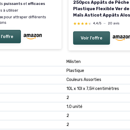
250pcs Appâts de Pêche
ts
puissants
et
efficaces
Plastique Flexible Ver de
s à utiliser
Maïs Asticot Appâts Alo
ux
pour attraper différents
Artificiels Réalistes Eau
sons
★★★★★
★★★★★
4,4/5
—
20 avis
Salée
 l'offre
Voir l'offre
Milisten
Plastique
Couleurs Assorties
10L x 10l x 7,5H centimètres
2
1.0 unité
2
2