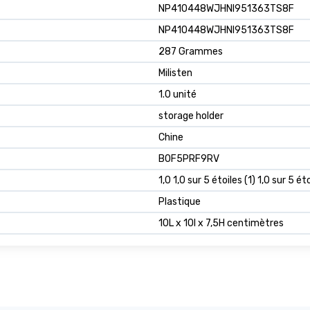
NP410448WJHNI951363TS8F
NP410448WJHNI951363TS8F
287 Grammes
Milisten
1.0 unité
storage holder
Chine
B0F5PRF9RV
1,0 1,0 sur 5 étoiles (1) 1,0 sur 5 ét
Plastique
10L x 10l x 7,5H centimètres