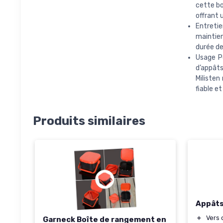
cette bo
offrant 
Entretie
maintien
durée de
Usage P
d’appâts
Milisten
fiable e
Produits similaires
Appâts
＋
Vers 
Garneck Boîte de rangement en