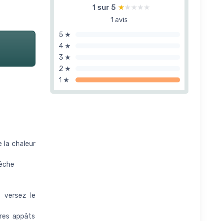
1 sur 5
★★★★★
★★★★★
1 avis
5 ★
4 ★
3 ★
2 ★
1 ★
e la chaleur
pêche
t versez le
tres appâts