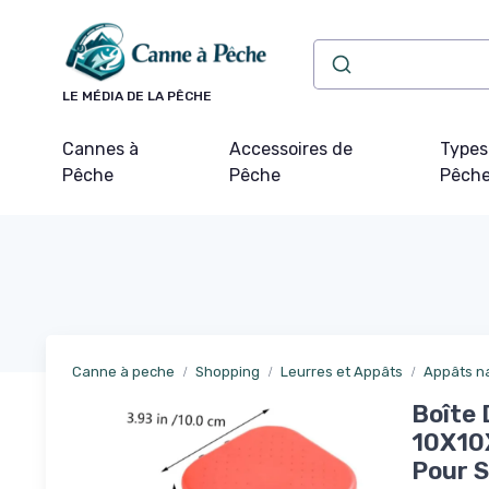
Panneau de gestion des cookies
LE MÉDIA DE LA PÊCHE
Cannes à
Accessoires de
Types
Pêche
Pêche
Pêch
Canne à peche
Shopping
Leurres et Appâts
Appâts na
Boîte 
10X10
Pour S