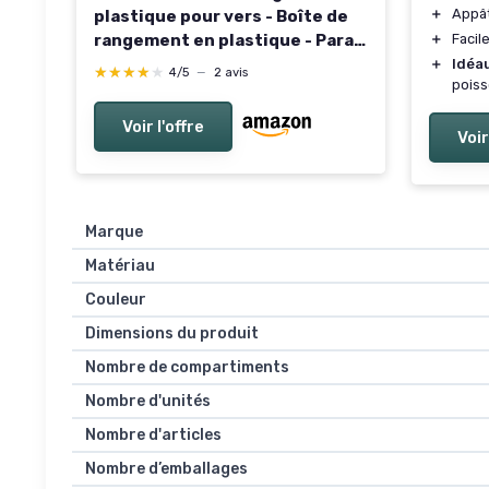
＋
Appâ
plastique pour vers - Boîte de
＋
Facile
rangement en plastique - Para
Guardar - Outil de pêche - Boîte
＋
Idéa
★★★★★
★★★★★
4/5
—
2 avis
pois
de rangement pour vers de
terre - Rouge - Boîte à appâts
Voir l'offre
respirante Couleurs Assorties -
Voir
10 x 10 cm
Marque
Matériau
Couleur
Dimensions du produit
Nombre de compartiments
Nombre d'unités
Nombre d'articles
Nombre d’emballages