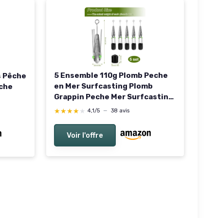
5 Ensemble 110g Plomb Peche
s Pêche
en Mer Surfcasting Plomb
êche
Grappin Peche Mer Surfcasting
Plombs de Pêche pour Divers
igne
★★★★★
★★★★★
4,1/5
—
38 avis
Plans d'eau avec 4 Pieds Acier
Inoxydable Accessoires de
tement
Voir l'offre
Pêche pour Drop Shot