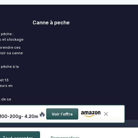
Canne à peche
 pêche :
s et stockage
prendre ces
isir sa canne
 pêche à la
et 13
eurs en
t de se
🔥
Voir l'offre
e 100-200g- 4.20m