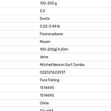
100-200 g
5.5
Droite
0.22-0.44 lb
Fluorocarbone
Moyen
100-200g| 4.20m
Verre
Mitchell Neuron Surf Combo
022021622931
Pure Fishing
1514695
1514695
Chine
1.0 unité