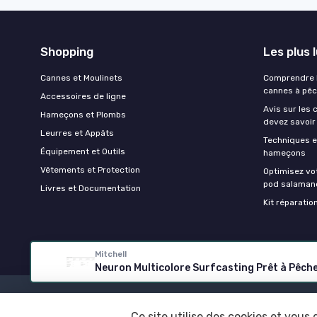
Shopping
Les plus 
Cannes et Moulinets
Comprendre l
cannes à pê
Accessoires de ligne
Avis sur les 
Hameçons et Plombs
devez savoir
Leurres et Appâts
Techniques e
Équipement et Outils
hameçons
Vêtements et Protection
Optimisez vo
pod salaman
Livres et Documentation
Kit réparati
Mitchell
Neuron Multicolore Surfcasting Prêt à Pêch
Ce site utilise des cookies et vous