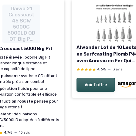
Daiwa 21
Crosscast
45 SCW
5000C
5000LD QD
OT Big P...
Alwonder Lot de 10 Lest
Crosscast 5000 Big Pit
en Surfcasting Plomb P
cité élevée
: bobine Big Pit
avec Anneau en Fer Qui
lancer longue distance et
Efficacement Le Bas de L
e capacité de ligne
★★★★★
★★★★★
4,6/5
—
3 avis
Tout en Permettant au
 puissant
: système QD offrant
Montage de Dériver Len
ntrôle précis en combat
Voir l'offre
sur Le Fond 60g 10
pération fluide
pour une
ulation confortable et efficace
truction robuste
pensée pour
age intensif
valent
: déclinaisons
/5000LD adaptées à différents
ins
★
★
4,7/5
—
13 avis