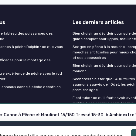
lus
Les derniers articles
e tableau des puissances des
Bien choisir un dévidoir pour soie de
che
guide complet pour lignes, moulinet
cannes à pêche Delphin : ce que vous
Sedges en pêche à la mouche : com
mouches artificielles pour mieux cho
et ses accessoires
fficaces pour le montage des
Bien choisir un dévidoir pour soie de
mouche
tre expérience de pêche avec le rod
der
Sécheresse historique : 400 truites 
saumons sauvés de l'Odet, les pêch
on anneaux canne à pêche decathlon
première ligne
Float tube : ce qu'il faut savoir avan
mettre à l'eau pour la première fois
er Canne à Pêche et Moulinet 15/150 Tressé 15-30 lb Ambidextr
Mentions légales
Politique de confidentialité
 donne le contrôle sur ceux que vous souhaitez activer
© Canne à peche 2026