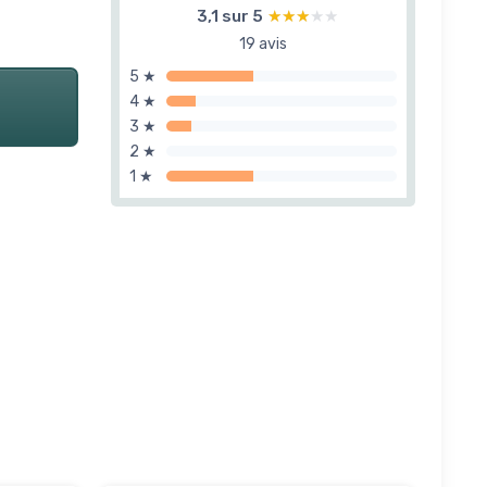
3,1 sur 5
★★★★★
★★★★★
19 avis
5 ★
4 ★
3 ★
2 ★
1 ★