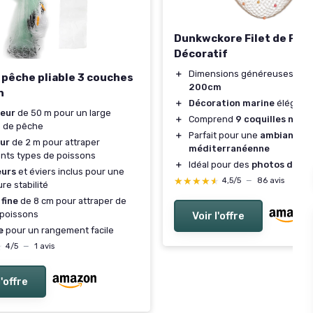
Dunkwckore Filet de Pêc
Décoratif
＋
Dimensions généreuses de
e pêche pliable 3 couches
200cm
n
＋
Décoration marine
élégant
eur
de 50 m pour un large
＋
Comprend
9 coquilles natur
 de pêche
＋
Parfait pour une
ambiance
ur
de 2 m pour attraper
méditerranéenne
ents types de poissons
＋
Idéal pour des
photos de fê
eurs
et éviers inclus pour une
★★★★★
★★★★★
4,5/5
—
86 avis
ure stabilité
 fine
de 8 cm pour attraper de
 poissons
Voir l'offre
e
pour un rangement facile
★
★
4/5
—
1 avis
l'offre