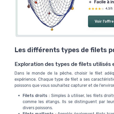
＋
Facile à i
★★★★★
★★★★★
4,3/5
Voir l'offre
Les différents types de filets 
Exploration des types de filets utilisés
Dans le monde de la pêche, choisir le filet adé
expérience. Chaque type de filet a ses caractéris
poissons que vous souhaitez capturer et de l'envi
Filets droits
: Simples à utiliser, les filets d
comme les étangs. Ils se distinguent par leur f
divers poissons.
Filets maillants
: Appelés également filets tram