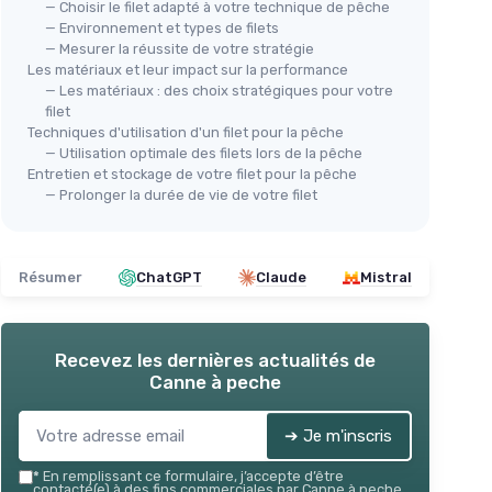
— Choisir le filet adapté à votre technique de pêche
— Environnement et types de filets
— Mesurer la réussite de votre stratégie
he
Les matériaux et leur impact sur la performance
— Les matériaux : des choix stratégiques pour votre
filet
100cm ×
Filet de pêche Nylon 3 Couches
Fil
Techniques d'utilisation d'un filet pour la pêche
30m
YST
— Utilisation optimale des filets lors de la pêche
e
Entretien et stockage de votre filet pour la pêche
＋
Durabilité
grâce au nylon
＋
elles
— Prolonger la durée de vie de votre filet
＋
Pliable
pour un transport facile
＋
Flotteurs
et éviers inclus
＋
＋
Dimension
généreuse de 30m et 2m
te
de hauteur
＋
Résumer
ChatGPT
Claude
Mistral
＋
Voir l'offre
★★
★★
Recevez les dernières actualités de
Canne à peche
➔ Je m'inscris
*
En remplissant ce formulaire, j’accepte d’être
contacté(e) à des fins commerciales par Canne à peche