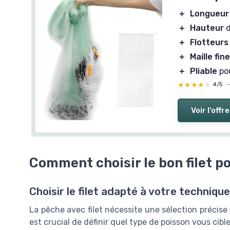
＋
Longueur
＋
Hauteur
d
＋
Flotteurs
＋
Maille fin
＋
Pliable
pou
★★★★★
★★★★★
4/5
Voir l'offre
Comment choisir le bon filet p
Choisir le filet adapté à votre techniqu
La pêche avec filet nécessite une sélection précis
est crucial de définir quel type de poisson vous ci