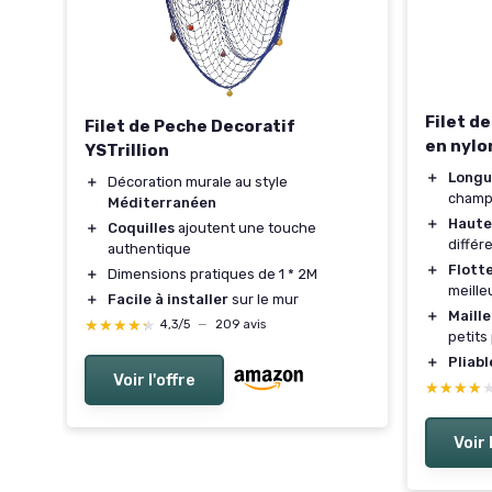
es
Filet d
Filet de Peche Decoratif
en nylo
YSTrillion
＋
Longu
＋
Décoration murale au style
champ
Méditerranéen
＋
Haute
＋
Coquilles
ajoutent une touche
différ
authentique
2m
＋
Flott
＋
Dimensions pratiques de 1 * 2M
meille
＋
Facile à installer
sur le mur
＋
Maille
★★★★★
★★★★★
4,3/5
—
209 avis
petits
＋
Pliabl
Voir l'offre
★★★★
★★★★
Voir 