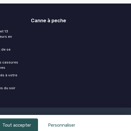
Canne à peche
et 13
eurs en
t de se
es cassures
hes
és à votre
es du soir
Tout accepter
Personnaliser