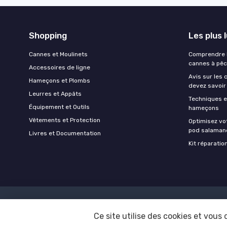
Shopping
Les plus 
Cannes et Moulinets
Comprendre l
cannes à pê
Accessoires de ligne
Avis sur les 
Hameçons et Plombs
devez savoir
Leurres et Appâts
Techniques e
Équipement et Outils
hameçons
Vêtements et Protection
Optimisez vo
pod salaman
Livres et Documentation
Kit réparati
Ce site utilise des cookies et vous