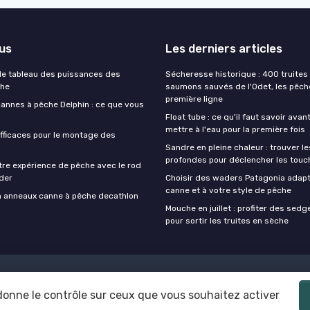
lus
Les derniers articles
e tableau des puissances des
Sécheresse historique : 400 truites 
che
saumons sauvés de l'Odet, les pêch
première ligne
cannes à pêche Delphin : ce que vous
Float tube : ce qu'il faut savoir avan
mettre à l'eau pour la première fois
fficaces pour le montage des
Sandre en pleine chaleur : trouver l
profondes pour déclencher les touc
tre expérience de pêche avec le rod
der
Choisir des waders Patagonia adapt
canne et à votre style de pêche
on anneaux canne à pêche decathlon
Mouche en juillet : profiter des sedg
pour sortir les truites en sèche
Mentions légales
Politique de confidentialité
 donne le contrôle sur ceux que vous souhaitez activer
© Canne à peche 2026