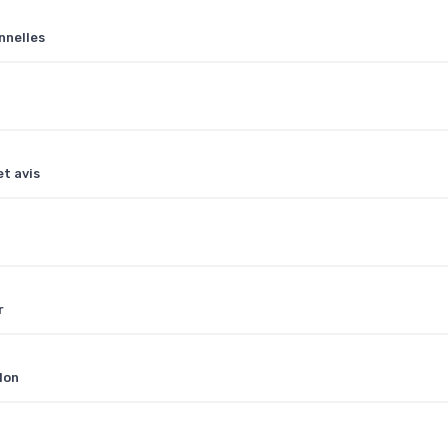
nnelles
et avis
r
lon