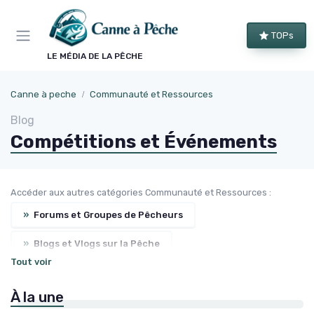
Panneau de gestion des cookies
TOPs
LE MÉDIA DE LA PÊCHE
Canne à peche
Communauté et Ressources
Blog
Compétitions et Événements
Accéder aux autres catégories Communauté et Ressources :
»
Forums et Groupes de Pêcheurs
»
Blogs et Vlogs sur la Pêche
Tout voir
»
Destinations et Spots de Pêche
À la une
»
Magazines et Publications sur la Pêche