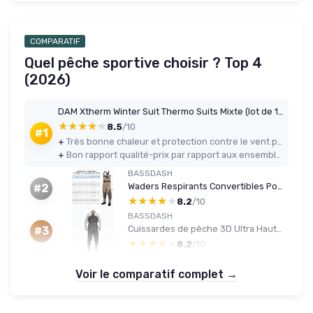
COMPARATIF
Quel pêche sportive choisir ? Top 4
(2026)
DAM Xtherm Winter Suit Thermo Suits Mixte (lot de 1) M Vert
★★★★★
★★★★★
8.5
/10
#1
+
Très bonne chaleur et protection contre le vent pour la pêche et les activités statiques par temps froid
+
Bon rapport qualité-prix par rapport aux ensembles techniques plus chers
BASSDASH
Waders Respirants Convertibles Poitrine/Taille pour Pêche et Chasse à Pieds Chaussettes pour Hommes XXL
#2
★★★★★
★★★★★
8.2
/10
BASSDASH
Cuissardes de pêche 3D Ultra Haute résistance en Nylon à Carreaux Noir PVC pêche Chasse Waders pour Hommes Carreaux noirs Large Long Feet 10-11
#3
★★★★★
★★★★★
8.2
/10
Voir le comparatif complet →