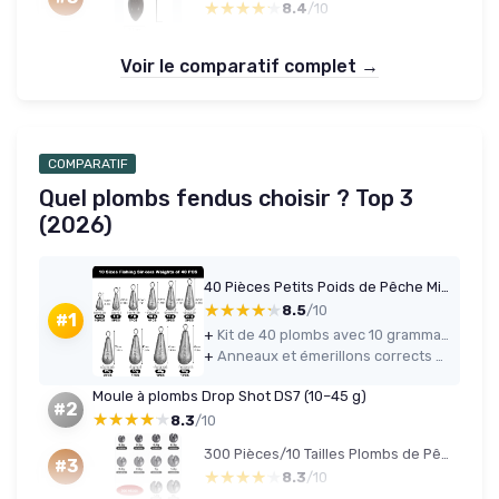
★★★★★
★★★★★
8.4
/10
Voir le comparatif complet →
COMPARATIF
Quel plombs fendus choisir ? Top 3
(2026)
40 Pièces Petits Poids de Pêche Mixtes 10 Tailles 3.5g 5g 7g 10g 15g 20g 25g 30g 40g 50g Poids de Plombs de Pêche en Fer avec Émerillon pour Pêche en Eaux Profondes & Flottante & en Mer
★★★★★
★★★★★
8.5
/10
#1
+
Kit de 40 plombs avec 10 grammages différents, très pratique pour couvrir plusieurs types de pêche
+
Anneaux et émerillons corrects qui ne blessent pas le fil et tiennent bien au lancer
Moule à plombs Drop Shot DS7 (10–45 g)
#2
★★★★★
★★★★★
8.3
/10
300 Pièces/10 Tailles Plombs de Pêche en Forme de Bille Set 2/1.5/1.2/1/0.8/0.6/0.5/0.4/0.3/0.2 g Plombs Amovibles Pesés pour Stabilisation de la Ligne et de l'Appât
#3
★★★★★
★★★★★
8.3
/10