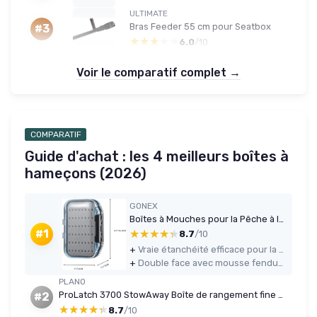
ULTIMATE
Bras Feeder 55 cm pour Seatbox
#3
★★★★★
★★★★★
6.0
/10
Voir le comparatif complet →
COMPARATIF
Guide d'achat : les 4 meilleurs boîtes à
hameçons (2026)
GONEX
Boîtes à Mouches pour la Pêche à la Mouche, Double face, étanche, légère, Facile à prendre en Main, Couvercle Transparent, boîtes à Leurres de Pêche à la Mouche, 10,4 x 7,6 x 3 cm, Gris Gris Taille A: 10,4 x 7,6 x 3CM
★★★★★
★★★★★
#1
8.7
/10
+
Vraie étanchéité efficace pour la pluie, les éclaboussures et les petites chutes dans l’eau
+
Double face avec mousse fendue des deux côtés, pratique pour bien organiser ses mouches
PLANO
ProLatch 3700 StowAway Boîte de rangement fine en plastique avec séparateurs amovibles, plateau pour appâts mous, hameçons et autres équipements de pêche 3700 Fin
#2
★★★★★
★★★★★
8.7
/10