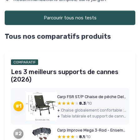
Parcourir tous nos tests
Tous nos comparatifs produits
COMPARATIF
Les 3 meilleurs supports de cannes
(2026)
Carp F5R ST/P Chaise de pêche Deluxe pour la pêche à la carpe avec hauteur supplémentaire et support pour canne à pêche
★★★★★
★★★★★
8.3
/10
#1
+
Chaise globalement confortable : matelas rembourré, dossier plein, hauteur d’assise réglable
+
Table latérale et support de canne intégrés, pratiques pour organiser le poste
Carp Improve Mega 3-Rod - Ensemble Carpe Complet
#2
★★★★★
★★★★★
8.1
/10