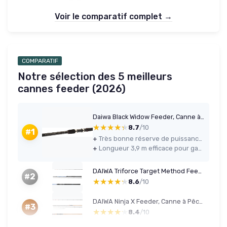
Voir le comparatif complet →
COMPARATIF
Notre sélection des 5 meilleurs
cannes feeder (2026)
Daiwa Black Widow Feeder, Canne à Pêche aux Carnassiers 3.9m / 0g-150g
★★★★★
★★★★★
8.7
/10
#1
+
Très bonne réserve de puissance pour lancer des cages lourdes et brider des carpes
+
Longueur 3,9 m efficace pour gagner en distance et en contrôle du poisson
DAIWA Triforce Target Method Feeder, Canne à Pêche au Feeder 3,60m / 12 Pieds / 180g
#2
★★★★★
★★★★★
8.6
/10
DAIWA Ninja X Feeder, Canne à Pêche 3.90m / 0-120g
#3
★★★★★
★★★★★
8.4
/10