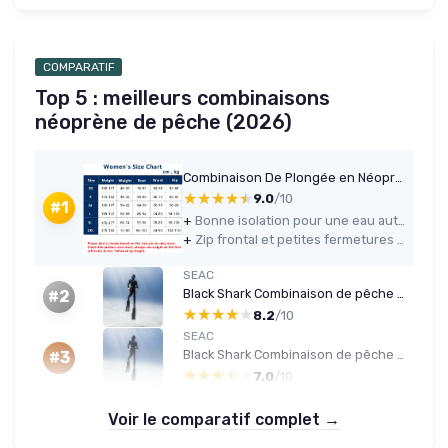
COMPARATIF
Top 5 : meilleurs combinaisons
néoprène de pêche (2026)
Combinaison De Plongée en Néoprène De 5Mm pour Femmes Et Hommes, avec Fermeture Éclair Frontale, Capuche Intégrée, Idéale pour La Pêche sous-Marine, La Plongée avec Tuba, Le Surf Women M
★★★★★
★★★★★
9.0
/10
#1
+
Bonne isolation pour une eau autour de 17–20 °C avec vraie épaisseur 5 mm
+
Zip frontal et petites fermetures aux poignets/chevilles qui facilitent l’enfilage
SEAC
Black Shark Combinaison de pêche sub et apnée en néoprène 5 mm, Deux pièces, intérieur Fendu Homme, Homme M Noir
#2
★★★★★
★★★★★
8.2
/10
SEAC
Black Shark Combinaison de pêche sous et apnée en néoprène 7 mm, Deux pièces, intérieur en Fente Homme XXXL Noir
#3
★★★★★
★★★★★
7.0
/10
Voir le comparatif complet →