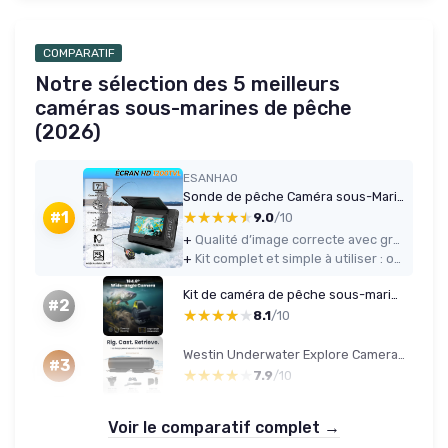
COMPARATIF
Notre sélection des 5 meilleurs
caméras sous-marines de pêche
(2026)
ESANHAO
Sonde de pêche Caméra sous-Marine de pêche avec écran HD 7", Vision Nocturne Infrarouge Grand Angle, IP68 étanche, pour pêche en mer, lac, rivière et Glace 15M
★★★★★
★★★★★
#1
9.0
/10
+
Qualité d’image correcte avec grand angle 165°, on distingue bien poissons et structures
+
Kit complet et simple à utiliser : on branche, on descend la caméra et ça fonctionne
Kit de caméra de pêche sous-marine Chasing Canfish CF1, Fishfinder vidéo portable Full HD 1080P, Observation en temps réel via contrôle à distance APP, Caméra de pêche
#2
★★★★★
★★★★★
8.1
/10
Westin Underwater Explore Camera 28 g – Accessoires de pêche pour la pêche à la Carpe, caméra de Trail avec Full HD 1080p, étanche 200 m, Couleurs Vives, Batterie 1 h 25 Min
#3
★★★★★
★★★★★
7.9
/10
Voir le comparatif complet →