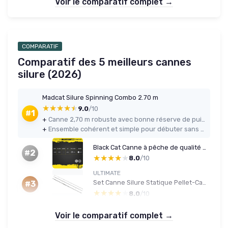
Voir le comparatif complet →
COMPARATIF
Comparatif des 5 meilleurs cannes
silure (2026)
Madcat Silure Spinning Combo 2.70 m
★★★★★
★★★★★
9.0
/10
#1
+
Canne 2,70 m robuste avec bonne réserve de puissance pour le silure
+
Ensemble cohérent et simple pour débuter sans se compliquer la vie
Black Cat Canne à pêche de qualité supérieure Freestyle Traveller - pour pêche au Poisson-Chat - Poids de Lancer : 400 g - Noir/Jaune - 2,40 m
#2
★★★★★
★★★★★
8.0
/10
ULTIMATE
Set Canne Silure Statique Pellet-Cat 3.60m 4.5lb (3 Brins) - Ensembles Silure
#3
★★★★★
★★★★★
8.0
/10
Voir le comparatif complet →