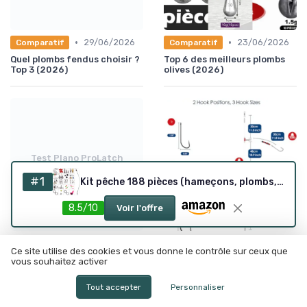
•
•
29/06/2026
23/06/2026
Comparatif
Comparatif
Quel plombs fendus choisir ?
Top 6 des meilleurs plombs
Top 3 (2026)
olives (2026)
Test Plano ProLatch
3700 StowAway...
#1
Kit pêche 188 pièces (hameçons, plombs, émerillons, boîte)
8.5/10
Voir l'offre
•
•
20/06/2026
20/06/2026
Test Produit
Test Produit
Ce site utilise des cookies et vous donne le contrôle sur ceux que
Test Plano ProLatch 3700
Test bas de ligne Luroad 5pcs
vous souhaitez activer
StowAway Fine : la boîte
taille 1 : ça fait le job sans
plate qui fait (presque) tout
prise de tête
Tout accepter
Personnaliser
ranger
★★★★★
★★★★★
★★★★★
★★★★★