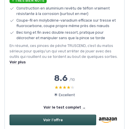
⭐ TRÈS BIEN NOTÉ
Construction en aluminium revêtu de téflon vraiment
résistante à la corrosion (surtout en mer)
Coupe-fil en molybdène-vanadium efficace sur tresse et
fluorocarbone, coupe propre même près des nœuds
Bec long et fin avec double ressort, pratique pour
décrocher et manipuler sans que la pince se torde
En résumé, ces pinces de pêche TRUSCEND, c’est du matos
sérieux pour quelqu’un qui veut arrêter de jouer avec des
outils qui rouillent ou se tordent au bout de quelques sorties.
Voir plus
8.6
/10
★★★★★
★★★★★
🌟 Excellent
Voir le test complet →
Voir l'offre