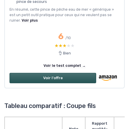
pince de secours
En résumé, cette pince de pêche eau de mer « générique »
est un petit outil pratique pour ceux qui ne veulent pas se
ruiner.
Voir plus
6
/10
★★★★★
★★★★★
👌 Bien
Voir le test complet →
Voir l'offre
Tableau comparatif : Coupe fils
Rapport
Note
qualité-