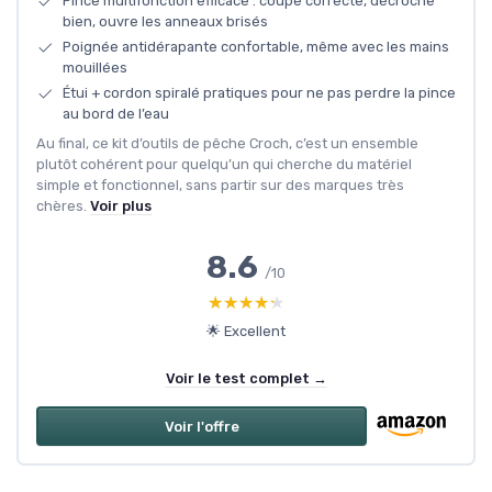
Pince multifonction efficace : coupe correcte, décroche
bien, ouvre les anneaux brisés
Poignée antidérapante confortable, même avec les mains
mouillées
Étui + cordon spiralé pratiques pour ne pas perdre la pince
au bord de l’eau
Au final, ce kit d’outils de pêche Croch, c’est un ensemble
plutôt cohérent pour quelqu’un qui cherche du matériel
simple et fonctionnel, sans partir sur des marques très
chères.
Voir plus
8.6
/10
★★★★★
★★★★★
🌟 Excellent
Voir le test complet →
Voir l'offre