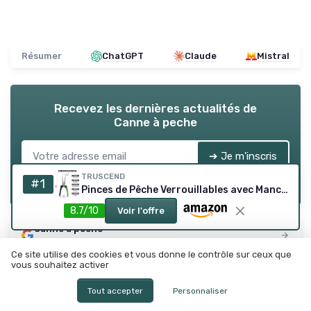
Résumer
ChatGPT
Claude
Mistral
Recevez les dernières actualités de
Canne à peche
➔ Je m'inscris
TRUSCEND
*
En remplissant ce formulaire, j’accepte d’être contacté(e) à
#1
Pinces de Pêche Verrouillables avec Manche Ergonomique Innovant, Outil de Peche Résistant à l'eau salée revêtu de téflon, équipement de pêche Multifonction avec coupeur Mo-V, Cadeau de pêche E1-aluminium Vert
des fins commerciales par Canne à peche et ses partenaires.
8.7/10
Voir l'offre
Canne à peche
Ajoutez-nous à vos sources préférées sur Google
Ce site utilise des cookies et vous donne le contrôle sur ceux que
vous souhaitez activer
Les plus lus
Tout accepter
Personnaliser