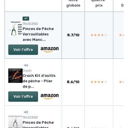
globale
prix
Des
#1
TRUSCEND
Pinces de Pêche
Verrouillables
8.7/10
★★★★★
★★★★★
★★
★★
avec Manc...
Voir l'offre
#2
Croch
Croch Kit d'outils
de pêche - Plier
8.6/10
★★★★★
★★★★★
★★
★★
de p...
Voir l'offre
#3
TRUSCEND
Pinces de Pêche
Verrouillables