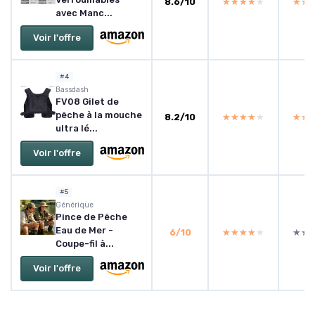
8.6/10
★★★★★
★★★★★
★★
★★
avec Manc...
Voir l'offre
#4
Bassdash
FV08 Gilet de
pêche à la mouche
8.2/10
★★★★★
★★★★★
★★
★★
ultra lé...
Voir l'offre
#5
Générique
Pince de Pêche
Eau de Mer -
6/10
★★★★★
★★★★★
★★
★★
Coupe-fil à...
Voir l'offre