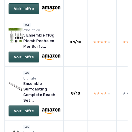
Voir l'offre
#4
Zdhsufnvw
5 Ensemble 110g
Plomb Peche en
8.1/10
★★★★★
★★★★★
★★
★★
Mer Surfc...
Voir l'offre
#5
Ultimate
Ensemble
Surfcasting
8/10
★★★★★
★★★★★
★★
★★
Complete Beach
Set...
Voir l'offre
#6