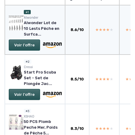
#1
Alwonder
Alwonder Lot de
10 Lests Pêche en
8.6/10
★★★★★
★★★★★
★★
★★
Surfca...
Voir l'offre
#2
Cressi
Start Pro Scuba
Set - Set de
8.5/10
★★★★★
★★★★★
★★
★★
Plongée Jac...
Voir l'offre
#3
XSHAO
50 PCS Plomb
Peche Mer, Poids
8.3/10
★★★★★
★★★★★
★★
★★
de Pêche 5...