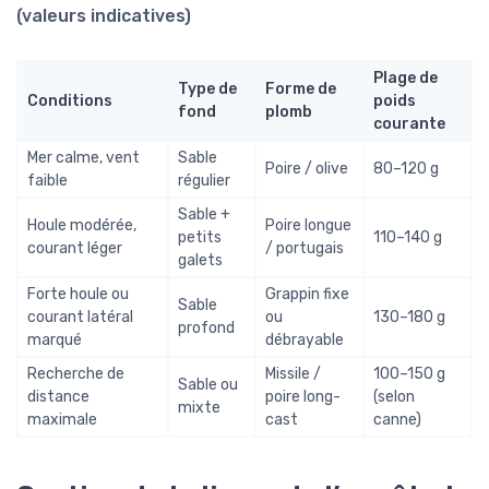
(valeurs indicatives)
Plage de
Type de
Forme de
Conditions
poids
fond
plomb
courante
Mer calme, vent
Sable
Poire / olive
80–120 g
faible
régulier
Sable +
Houle modérée,
Poire longue
petits
110–140 g
courant léger
/ portugais
galets
Forte houle ou
Grappin fixe
Sable
courant latéral
ou
130–180 g
profond
marqué
débrayable
Recherche de
Missile /
100–150 g
Sable ou
distance
poire long-
(selon
mixte
maximale
cast
canne)