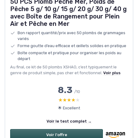
50 PCS Plomb Peche Mer, Poids de
Pêche 5 g/ 10 g/ 15 g/ 20 g/ 30 g/ 40 g
avec Boîte de Rangement pour Plein
Air et Pêche en Mer
Bon rapport quantité/prix avec 50 plombs de grammages
variés
Forme goutte d’eau efficace et œillets solides en pratique
Boîte compacte et pratique pour organiser les poids au
départ
Au final, ce kit de 50 plombs XSHAO, c’est typiquement le
genre de produit simple, pas cher et fonctionnel.
Voir plus
8.3
/10
★★★★★
★★★★★
🌟 Excellent
Voir le test complet →
Voir l'offre