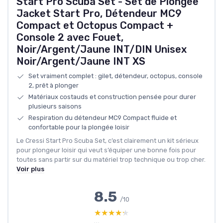
Start Pro Scuba Set - Set de Plongée
Jacket Start Pro, Détendeur MC9
Compact et Octopus Compact +
Console 2 avec Fouet,
Noir/Argent/Jaune INT/DIN Unisex
Noir/Argent/Jaune INT XS
Set vraiment complet : gilet, détendeur, octopus, console
2, prêt à plonger
Matériaux costauds et construction pensée pour durer
plusieurs saisons
Respiration du détendeur MC9 Compact fluide et
confortable pour la plongée loisir
Le Cressi Start Pro Scuba Set, c’est clairement un kit sérieux
pour plongeur loisir qui veut s’équiper une bonne fois pour
toutes sans partir sur du matériel trop technique ou trop cher.
Voir plus
8.5
/10
★★★★★
★★★★★