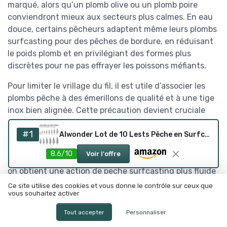
marqué, alors qu’un plomb olive ou un plomb poire
conviendront mieux aux secteurs plus calmes. En eau
douce, certains pêcheurs adaptent même leurs plombs
surfcasting pour des pêches de bordure, en réduisant
le poids plomb et en privilégiant des formes plus
discrètes pour ne pas effrayer les poissons méfiants.
Pour limiter le vrillage du fil, il est utile d’associer les
plombs pêche à des émerillons de qualité et à une tige
inox bien alignée. Cette précaution devient cruciale
avec des lancers distance répétés, surtout lorsque l’on
#1
utilise un plomb missile ou un plomb portugais qui
Alwonder Lot de 10 Lests Pêche en Surfcasting Plomb Pêche avec Anneau en Fer Qui Efficacement Le Bas de Ligne Tout en Permettant au Montage de Dériver Lentement sur Le Fond 60g 10
tournent légèrement en vol. En travaillant ainsi chaque
8.6/10
Voir l'offre
détail de la ligne, du plomb grappin à l’anneau terminal,
on obtient une action de peche surfcasting plus fluide
et plus productive, avec moins de perruques et de
Ce site utilise des cookies et vous donne le contrôle sur ceux que
vous souhaitez activer
casses.
Tout accepter
Personnaliser
Une bonne habitude consiste à photographier ses