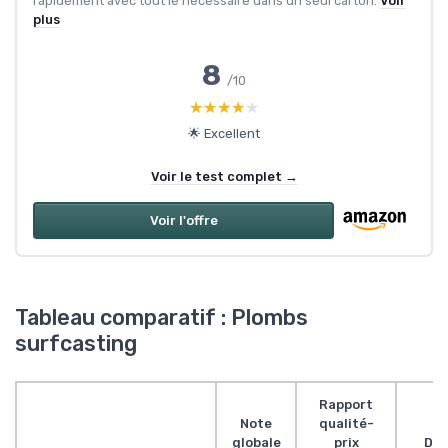
rapidement avec tout le nécessaire dans un seul carton.
Voir
plus
8
/10
★★★★★
★★★★★
🌟 Excellent
Voir le test complet →
Voir l'offre
Tableau comparatif : Plombs
surfcasting
Rapport
Note
qualité-
globale
prix
Des