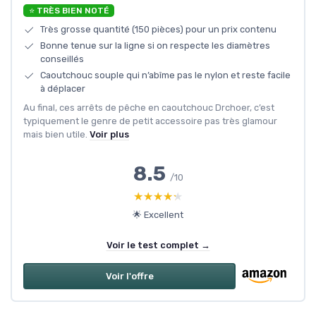
⭐ TRÈS BIEN NOTÉ
Très grosse quantité (150 pièces) pour un prix contenu
Bonne tenue sur la ligne si on respecte les diamètres
conseillés
Caoutchouc souple qui n’abîme pas le nylon et reste facile
à déplacer
Au final, ces arrêts de pêche en caoutchouc Drchoer, c’est
typiquement le genre de petit accessoire pas très glamour
mais bien utile.
Voir plus
8.5
/10
★★★★★
★★★★★
🌟 Excellent
Voir le test complet →
Voir l'offre