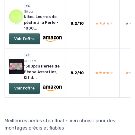
#4
Nikou
Nikou Leurres de
pêche à la Perle -
8.2/10
★★★★★
★★★★★
★★
★★
1000...
Voir l'offre
#5
OriGlam
1500pcs Perles de
Pêche Assorties,
8.2/10
★★★★★
★★★★★
★★
★★
Kit d...
Voir l'offre
Meilleures perles stop float : bien choisir pour des
montages précis et fiables