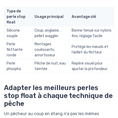
Type de
perle stop
Usage principal
Avantage clé
float
Silicone
Coup, anglaise,
Bonne tenue sur nylons
souple
pellet waggler
fins, réglage facile
Perle
Montages
Protège les nœuds et
flottante
coulissants,
l’œillet du flotteur
ronde
amortisseur
Perle
Pêche de nuit, eau
Repère visuel pour
phospho
teintée
ajuster la profondeur
Adapter les meilleurs perles
stop float à chaque technique de
pêche
Un pêcheur au coup en étang n’a pas les mêmes