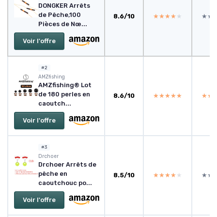
DONGKER Arrêts
de Pêche,100
8.6/10
★★★★★
★★★★★
★★
★★
Pièces de Nœ...
Voir l'offre
#2
‎AMZfishing
AMZfishing® Lot
de 180 perles en
8.6/10
★★★★★
★★★★★
★★
★★
caoutch...
Voir l'offre
#3
Drchoer
Drchoer Arrêts de
pêche en
8.5/10
★★★★★
★★★★★
★★
★★
caoutchouc po...
Voir l'offre