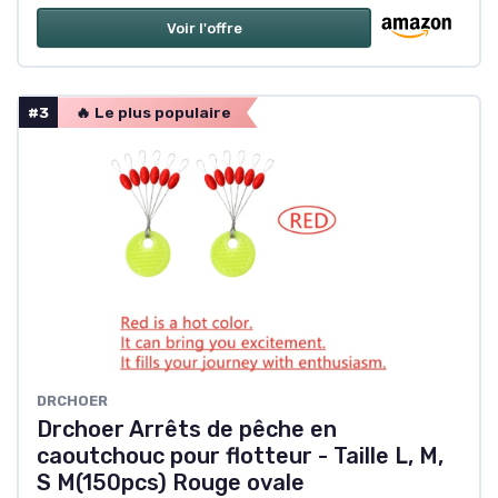
Voir l'offre
#3
🔥 Le plus populaire
DRCHOER
Drchoer Arrêts de pêche en
caoutchouc pour flotteur - Taille L, M,
S M(150pcs) Rouge ovale