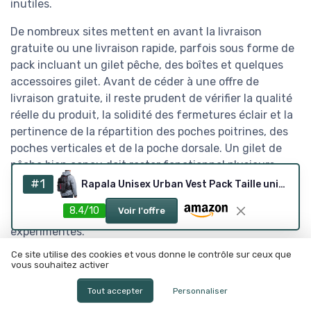
inutiles.
De nombreux sites mettent en avant la livraison
gratuite ou une livraison rapide, parfois sous forme de
pack incluant un gilet pêche, des boîtes et quelques
accessoires gilet. Avant de céder à une offre de
livraison gratuite, il reste prudent de vérifier la qualité
réelle du produit, la solidité des fermetures éclair et la
pertinence de la répartition des poches poitrines, des
poches verticales et de la poche dorsale. Un gilet de
pêche bien conçu doit rester fonctionnel plusieurs
saisons, ce qui justifie de comparer attentivement les
#1
Rapala Unisex Urban Vest Pack Taille unique Camouflage Noir
avis d’utilisateurs, les listes de caractéristiques
8.4/10
Voir l'offre
techniques et les retours de pêcheurs mouche
expérimentés.
Ce site utilise des cookies et vous donne le contrôle sur ceux que
Les boutiques spécialisées en ligne proposent parfois
vous souhaitez activer
une nouvelle sélection de gilets pêche à chaque
saison, avec des modèles mis à jour pour la fly fishing
Tout accepter
Personnaliser
moderne. Certains détaillants offrent même une