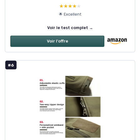
★★★★★
★★★★★
🌟 Excellent
Voir le test complet →
Voir l'offre
#6