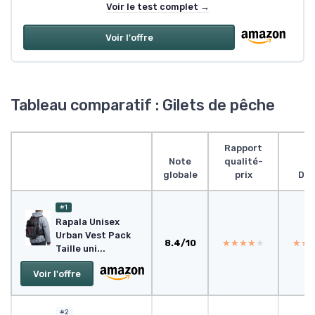
Voir le test complet →
Voir l'offre
Tableau comparatif : Gilets de pêche
Rapport
Note
qualité-
globale
prix
Des
#1
Rapala Unisex
Urban Vest Pack
8.4/10
★★★★★
★★★★★
★★
★★
Taille uni...
Voir l'offre
#2