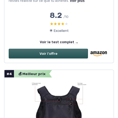
restes réaliste sur ce que tu achètes.
Voir plus
8.2
/10
★★★★★
★★★★★
🌟 Excellent
Voir le test complet →
Voir l'offre
#4
💰 Meilleur prix