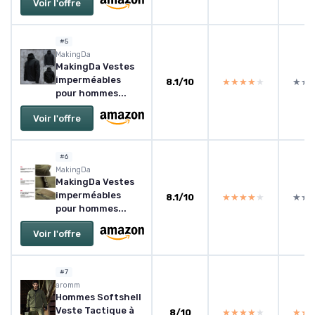
Voir l'offre
#5
MakingDa
MakingDa Vestes
imperméables
8.1/10
★★★★★
★★★★★
★★
★★
pour hommes...
Voir l'offre
#6
MakingDa
MakingDa Vestes
imperméables
8.1/10
★★★★★
★★★★★
★★
★★
pour hommes...
Voir l'offre
#7
aromm
Hommes Softshell
Veste Tactique à
8/10
★★★★★
★★★★★
★★
★★