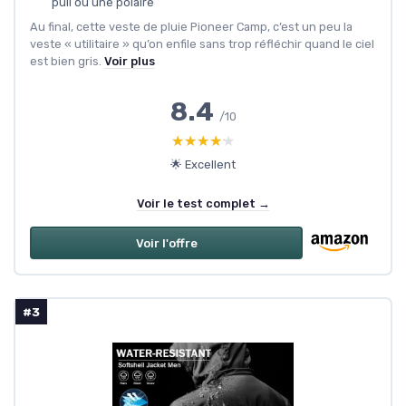
pull ou une polaire
Au final, cette veste de pluie Pioneer Camp, c’est un peu la
veste « utilitaire » qu’on enfile sans trop réfléchir quand le ciel
est bien gris.
Voir plus
8.4
/10
★★★★★
★★★★★
🌟 Excellent
Voir le test complet →
Voir l'offre
#3