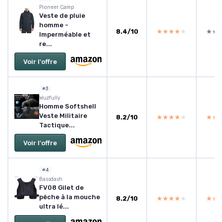
Pioneer Camp
Veste de pluie
homme -
8.4/10
★★★★★
★★★★★
★★
★★
Imperméable et
re...
Voir l'offre
#3
Wuzfully
Homme Softshell
Veste Militaire
8.2/10
★★★★★
★★★★★
★★
★★
Tactique...
Voir l'offre
#4
Bassdash
FV08 Gilet de
pêche à la mouche
8.2/10
★★★★★
★★★★★
★★
★★
ultra lé...