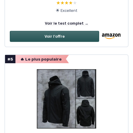
★★★★★
★★★★★
🌟 Excellent
Voir le test complet →
Voir l'offre
#5
🔥 Le plus populaire