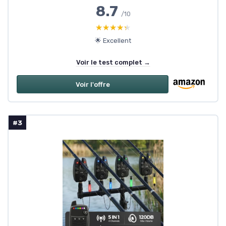
8.7
/10
★★★★★
★★★★★
🌟 Excellent
Voir le test complet →
Voir l'offre
#3