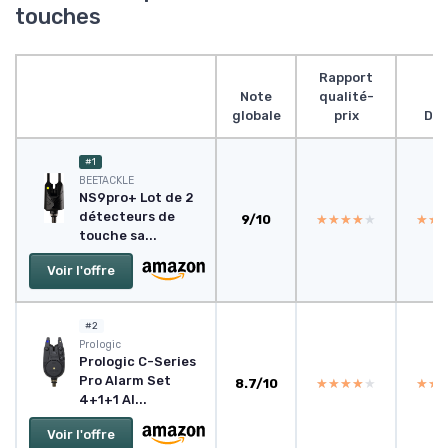
touches
Rapport
Note
qualité-
globale
prix
Des
#1
BEETACKLE
NS9pro+ Lot de 2
détecteurs de
9/10
★★★★★
★★★★★
★★
★★
touche sa...
Voir l'offre
#2
‎Prologic
Prologic C-Series
Pro Alarm Set
8.7/10
★★★★★
★★★★★
★★
★★
4+1+1 Al...
Voir l'offre