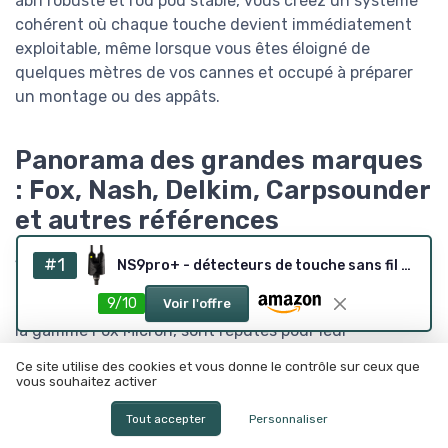
abri robuste et rod pod stable, vous créez un système
cohérent où chaque touche devient immédiatement
exploitable, même lorsque vous êtes éloigné de
quelques mètres de vos cannes et occupé à préparer
un montage ou des appâts.
Panorama des grandes marques
: Fox, Nash, Delkim, Carpsounder
et autres références
Sur le marché des meilleurs détecteurs de touches,
#1
NS9pro+ - détecteurs de touche sans fil (lot de 2)
quelques marques dominent clairement les berges des
9/10
Voir l'offre
grands lacs et rivières. Les détecteurs Fox, notamment
la gamme Fox Micron, sont réputés pour leur
robustesse et leur ergonomie accessible aux pêcheurs
Ce site utilise des cookies et vous donne le contrôle sur ceux que
de carpe de tous niveaux. Lors d’une session de
vous souhaitez activer
printemps sur une gravière très fréquentée, par
Tout accepter
Personnaliser
exemple, un coffret Fox Micron bien entretenu a