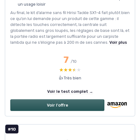
un usage loisir
Au final, le kit d’alarme sans fil Hirisi Tackle SX1-4 fait plutôt bien
ce qu’on lui demande pour un produit de cette gamme : il
détecte les touches correctement, la centrale suit
globalement sans gros loupés, les réglages de base sont là, et
la portée radio est largement suffisante pour un carpiste
lambda qui ne s’éloigne pas à 200 m de ses cannes.
Voir plus
7
/10
★★★★★
★★★★★
👍 Très bien
Voir le test complet →
Voir l'offre
#10