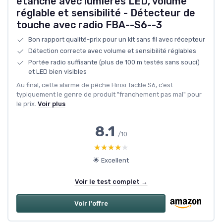
étanche avec lumières LED, volume
réglable et sensibilité - Détecteur de
touche avec radio FBA--S6--3
Bon rapport qualité-prix pour un kit sans fil avec récepteur
Détection correcte avec volume et sensibilité réglables
Portée radio suffisante (plus de 100 m testés sans souci)
et LED bien visibles
Au final, cette alarme de pêche Hirisi Tackle S6, c’est
typiquement le genre de produit "franchement pas mal" pour
le prix.
Voir plus
8.1
/10
★★★★★
★★★★★
🌟 Excellent
Voir le test complet →
Voir l'offre