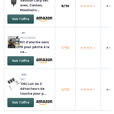
Session Carp Set
avec, Cannes,
8/10
★★★★★
★★★★★
★★
★★
Moulinets...
Voir l'offre
#9
‎Hirisi Tackle
Kit d'alarme sans
fil pour pêche à la
7/10
★★★★★
★★★★★
★★
★★
ca...
Voir l'offre
#10
‎TMC
TMC Lot de 3
détecteurs de
6/10
★★★★★
★★★★★
★★
★★
touche pour p...
Voir l'offre