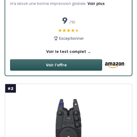
m’a laissé une bonne impression globale.
Voir plus
9
/10
★★★★★
★★★★★
🏆 Exceptionnel
Voir le test complet →
Voir l'offre
#2