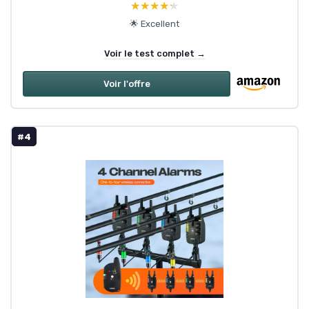
★★★★★
★★★★★
🌟 Excellent
Voir le test complet →
Voir l'offre
#4