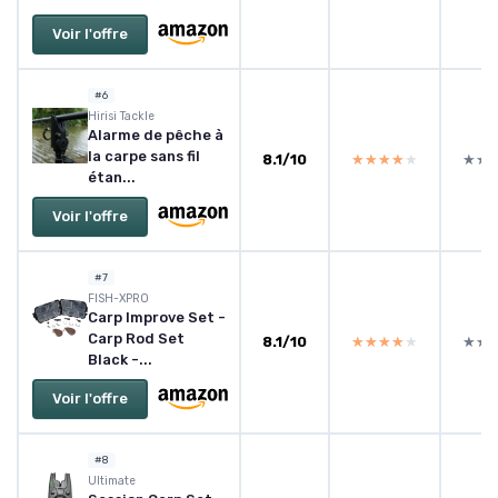
Voir l'offre
#6
Hirisi Tackle
Alarme de pêche à
la carpe sans fil
8.1/10
★★★★★
★★★★★
★★
★★
étan...
Voir l'offre
#7
FISH-XPRO
Carp Improve Set -
Carp Rod Set
8.1/10
★★★★★
★★★★★
★★
★★
Black -...
Voir l'offre
#8
Ultimate