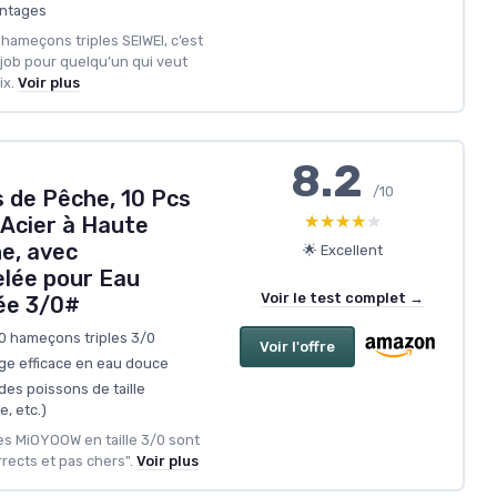
ontages
hameçons triples SEIWEI, c’est
 job pour quelqu’un qui veut
ix.
Voir plus
8.2
/10
 de Pêche, 10 Pcs
★★★★★
★★★★★
 Acier à Haute
e, avec
🌟 Excellent
lée pour Eau
Voir le test complet →
ée 3/0#
10 hameçons triples 3/0
Voir l'offre
age efficace en eau douce
 des poissons de taille
, etc.)
les MiOYOOW en taille 3/0 sont
rrects et pas chers".
Voir plus