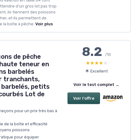
es Keenso en taille 6# font
tendre d’un gros lot pas trop
ent, ils tiennent des poissons
her, et ils permettent de
e la boîte à pêche.
Voir plus
8.2
/10
çons de pêche
★★★★★
★★★★★
à haute teneur en
ns barbelés
🌟 Excellent
r tranchants,
Voir le test complet →
barbelés, petits
courbés Lot de
Voir l'offre
eçons pour un prix très bas à
e de la boîte et efficacité
moyens poissons
pratique pour équiper