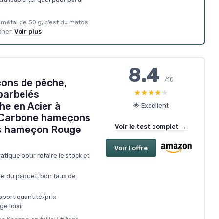
es métal de 50 g, c’est du matos
cher.
Voir plus
8.4
/10
ons de pêche,
★★★★★
★★★★★
barbelés
e en Acier à
🌟 Excellent
 Carbone hameçons
Voir le test complet →
es hameçon Rouge
Voir l'offre
tique pour refaire le stock et
tie du paquet, bon taux de
pport quantité/prix
e loisir