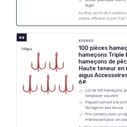
léger
Au final, ce lot de 5 cuillèr
simple, efficace et pas trop 
#2
KEENSO
100 pièces hameç
hameçons Triple 
hameçons de pêch
Haute teneur en
aigus Accessoir
6#
Lot de 100 hameçons, pra
remplacer souvent
Piquant correct à la sor
ferrage en eau douce
Prix contenu avec un ra
intéressant pour un usag