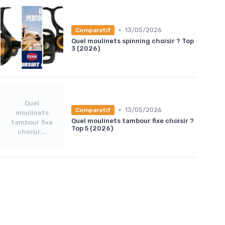
•
13/05/2026
Comparatif
Quel moulinets spinning choisir ? Top
3 (2026)
Quel
•
13/05/2026
Comparatif
moulinets
Quel moulinets tambour fixe choisir ?
tambour fixe
Top 5 (2026)
choisir...