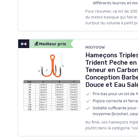
différents leurres et m
Pour résumer, ce lot de 200 
du matos basique qui fait le
surtout du volume à petit pr
#4
💰 Meilleur prix
MIOYOOW
Hameçons Triples
Trident Peche en
Teneur en Carbon
Conception Barbe
Douce et Eau Sal
Prix bas pour un lot de 
Piqûre correcte et ferr
Solidité suffisante pour
moyenne (brochet, carpe
Au final, ces hameçons trip
plutôt dans la catégorie "co