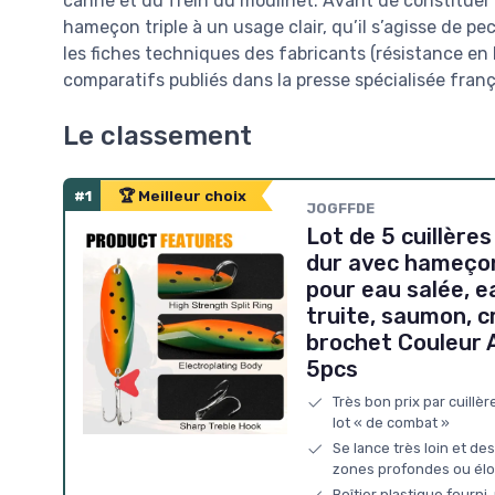
canne et du frein du moulinet. Avant de constituer 
hameçon triple à un usage clair, qu’il s’agisse de 
les fiches techniques des fabricants (résistance en k
comparatifs publiés dans la presse spécialisée franç
Le classement
#1
🏆 Meilleur choix
JOGFFDE
Lot de 5 cuillère
dur avec hameçon
pour eau salée, e
truite, saumon, c
brochet Couleur A
5pcs
Très bon prix par cuillè
lot « de combat »
Se lance très loin et de
zones profondes ou él
Boîtier plastique fourni, 