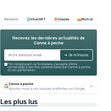
Résumer
ChatGPT
Claude
Mistral
Recevez les dernières actualités de
Canne à peche
➔ Je m'inscris
*
En remplissant ce formulaire, j’accepte d’être
contacté(e) à des fins commerciales par Canne à peche
et ses partenaires.
Canne à peche
Ajoutez-nous à vos sources préférées sur Google
Les plus lus