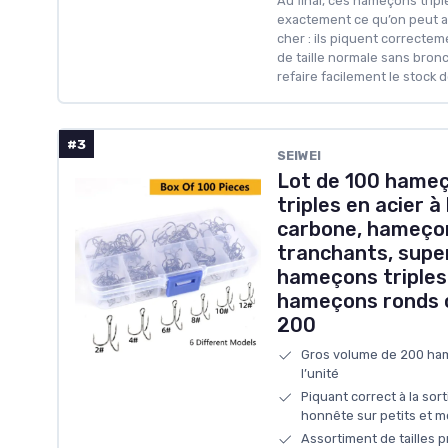
Au final, ces hameçons tripl
exactement ce qu’on peut at
cher : ils piquent correctem
de taille normale sans bronc
refaire facilement le stock d
#3
SEIWEI
Lot de 100 hame
triples en acier 
carbone, hameço
tranchants, supe
hameçons triples 
hameçons ronds 
200
Gros volume de 200 ham
l’unité
Piquant correct à la sorti
honnête sur petits et 
Assortiment de tailles 