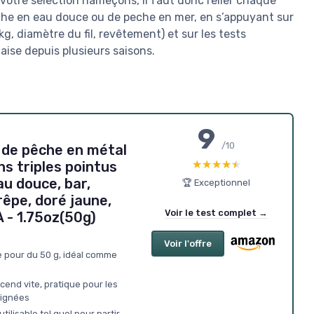
votre sélection hameçons, il faut donc relier chaque
peche en eau douce ou de peche en mer, en s’appuyant sur
g, diamètre du fil, revêtement) et sur les tests
aise depuis plusieurs saisons.
9
/10
s de pêche en métal
★★★★★
★★★★★
s triples pointus
au douce, bar,
🏆 Exceptionnel
rêpe, doré jaune,
Voir le test complet →
 - 1.75oz(50g)
Voir l'offre
re pour du 50 g, idéal comme
scend vite, pratique pour les
oignées
utilisable tel quel pour partir