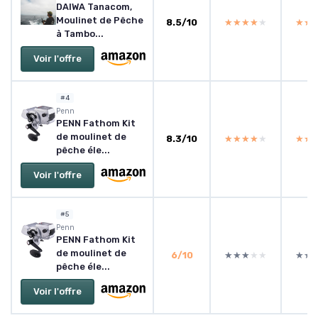
DAIWA Tanacom,
Moulinet de Pêche
8.5/10
★★★★★
★★★★★
★★
★★
à Tambo...
Voir l'offre
#4
Penn
PENN Fathom Kit
de moulinet de
8.3/10
★★★★★
★★★★★
★★
★★
pêche éle...
Voir l'offre
#5
Penn
PENN Fathom Kit
de moulinet de
6/10
★★★★★
★★★★★
★★
★★
pêche éle...
Voir l'offre