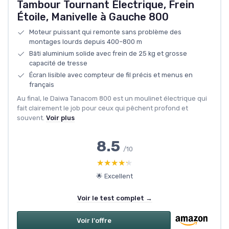
Tambour Tournant Électrique, Frein
Étoile, Manivelle à Gauche 800
Moteur puissant qui remonte sans problème des
montages lourds depuis 400–800 m
Bâti aluminium solide avec frein de 25 kg et grosse
capacité de tresse
Écran lisible avec compteur de fil précis et menus en
français
Au final, le Daiwa Tanacom 800 est un moulinet électrique qui
fait clairement le job pour ceux qui pêchent profond et
souvent.
Voir plus
8.5
/10
★★★★★
★★★★★
🌟 Excellent
Voir le test complet →
Voir l'offre