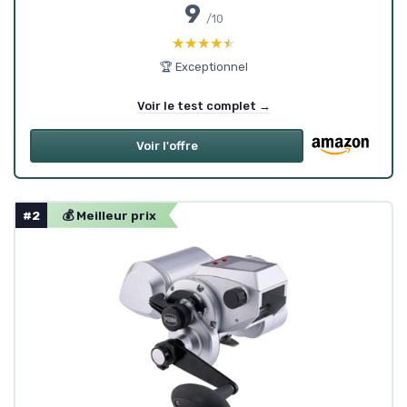
9
/10
★★★★★
★★★★★
🏆 Exceptionnel
Voir le test complet →
Voir l'offre
#2
💰 Meilleur prix