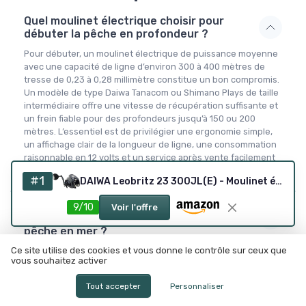
Quel moulinet électrique choisir pour
débuter la pêche en profondeur ?
Pour débuter, un moulinet électrique de puissance moyenne
avec une capacité de ligne d’environ 300 à 400 mètres de
tresse de 0,23 à 0,28 millimètre constitue un bon compromis.
Un modèle de type Daiwa Tanacom ou Shimano Plays de taille
intermédiaire offre une vitesse de récupération suffisante et
un frein fiable pour des profondeurs jusqu’à 150 ou 200
mètres. L’essentiel est de privilégier une ergonomie simple,
un affichage clair de la longueur de ligne, une consommation
raisonnable en 12 volts et un service après vente facilement
accessible.
#1
DAIWA Leobritz 23 300JL(E) - Moulinet électrique
Quelle différence entre un moulinet
9/10
Voir l'offre
électrique et un moulinet classique pour la
pêche en mer ?
Ce site utilise des cookies et vous donne le contrôle sur ceux que
Comment entretenir un moulinet
vous souhaitez activer
électrique pour prolonger sa durée de vie ?
Tout accepter
Personnaliser
Un moulinet électrique est il adapté à