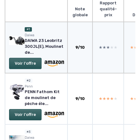
Rapport
Note
qualité-
globale
prix
Des
#1
Daiwa
DAIWA 23 Leobritz
300JL(E), Moulinet
9/10
★★★★★
★★★★★
★★
★★
de...
Voir l'offre
#2
Penn
PENN Fathom Kit
de moulinet de
9/10
★★★★★
★★★★★
★★
★★
pêche éle...
Voir l'offre
#3
Daiwa