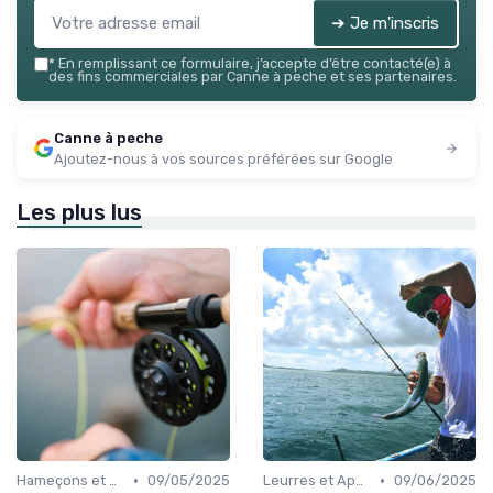
➔ Je m'inscris
*
En remplissant ce formulaire, j’accepte d’être contacté(e) à
des fins commerciales par Canne à peche et ses partenaires.
Canne à peche
Ajoutez-nous à vos sources préférées sur Google
Les plus lus
•
•
Hameçons et Montages
09/05/2025
Leurres et Appâts
09/06/2025