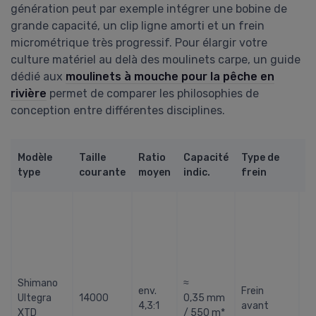
génération peut par exemple intégrer une bobine de
grande capacité, un clip ligne amorti et un frein
micrométrique très progressif. Pour élargir votre
culture matériel au delà des moulinets carpe, un guide
dédié aux
moulinets à mouche pour la pêche en
rivière
permet de comparer les philosophies de
conception entre différentes disciplines.
Us
Modèle
Taille
Ratio
Capacité
Type de
(p
type
courante
moyen
indic.
frein
cl
A
bo
ca
tr
pr
Li
Shimano
≈
env.
Frein
e
Ultegra
14000
0,35 mm
4,3:1
avant
po
XTD
/ 550 m*