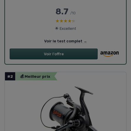
8.7
/10
★★★★★
★★★★★
🌟 Excellent
Voir le test complet →
Voir l'offre
#2
💰 Meilleur prix