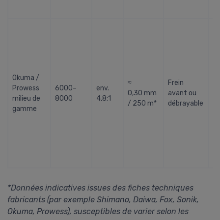
gr
d’
A
pr
po
po
Li
Okuma /
lo
≈
Frein
Prowess
6000–
env.
pa
0,30 mm
avant ou
milieu de
8000
4,8:1
in
/ 250 m*
débrayable
gamme
tr
g
Id
dé
b
se
*Données indicatives issues des fiches techniques
fabricants (par exemple Shimano, Daiwa, Fox, Sonik,
Okuma, Prowess), susceptibles de varier selon les