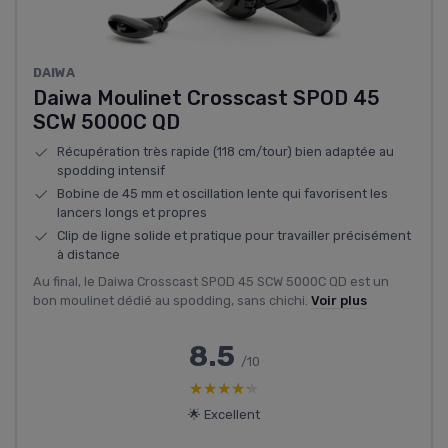
DAIWA
Daiwa Moulinet Crosscast SPOD 45
SCW 5000C QD
Récupération très rapide (118 cm/tour) bien adaptée au
spodding intensif
Bobine de 45 mm et oscillation lente qui favorisent les
lancers longs et propres
Clip de ligne solide et pratique pour travailler précisément
à distance
Au final, le Daiwa Crosscast SPOD 45 SCW 5000C QD est un
bon moulinet dédié au spodding, sans chichi.
Voir plus
8.5
/10
★★★★★
★★★★★
🌟 Excellent