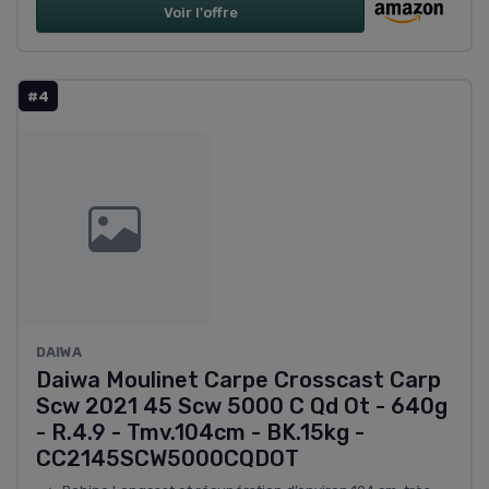
Voir l'offre
#4
DAIWA
Daiwa Moulinet Carpe Crosscast Carp
Scw 2021 45 Scw 5000 C Qd Ot - 640g
- R.4.9 - Tmv.104cm - BK.15kg -
CC2145SCW5000CQDOT