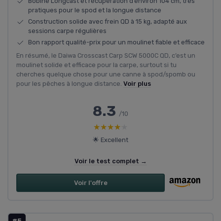
Bobine Longcast et récupération d’environ 104 cm, très
pratiques pour le spod et la longue distance
Construction solide avec frein QD à 15 kg, adapté aux
sessions carpe régulières
Bon rapport qualité-prix pour un moulinet fiable et efficace
En résumé, le Daiwa Crosscast Carp SCW 5000C QD, c’est un
moulinet solide et efficace pour la carpe, surtout si tu
cherches quelque chose pour une canne à spod/spomb ou
pour les pêches à longue distance.
Voir plus
8.3
/10
★★★★★
★★★★★
🌟 Excellent
Voir le test complet →
Voir l'offre
#5