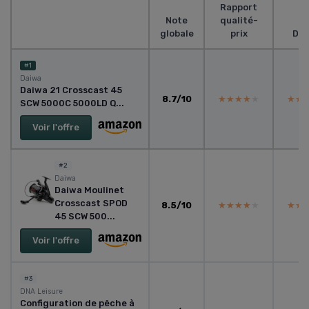
Rapport
Note
qualité-
globale
prix
Des
#1
Daiwa
Daiwa 21 Crosscast 45
8.7/10
★★★★★
★★★★★
★★
★★
SCW 5000C 5000LD Q...
Voir l'offre
#2
Daiwa
Daiwa Moulinet
Crosscast SPOD
8.5/10
★★★★★
★★★★★
★★
★★
45 SCW 500...
Voir l'offre
#3
DNA Leisure
Configuration de pêche à