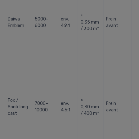
ré
ra
≈
Daiwa
5000–
env.
Frein
Li
0,35 mm
Emblem
6000
4,9:1
avant
lo
/ 300 m*
« 
Id
lo
di
po
A
gr
ca
bo
qu
Fox /
≈
Li
7000–
env.
Frein
Sonik long
0,30 mm
fi
10000
4,6:1
avant
cast
/ 400 m*
va
se
sé
gr