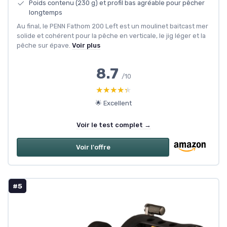
Poids contenu (230 g) et profil bas agréable pour pêcher
longtemps
Au final, le PENN Fathom 200 Left est un moulinet baitcast mer
solide et cohérent pour la pêche en verticale, le jig léger et la
pêche sur épave.
Voir plus
8.7
/10
★★★★★
★★★★★
🌟 Excellent
Voir le test complet →
Voir l'offre
#5