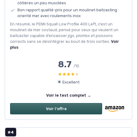
côtières un peu musclées
Bon rapport qualité-prix pour un moulinet baitcasting
orienté mer avec roulements inox
En résumé, le PENN Squall Low Profile 400 Left, c’est un
moulinet de mer costaud, pensé pour ceux qui veulent un
baitcaster capable d’encaisser jigs, plombs et poissons
corrects sans se désintégrer au bout de trois sorties.
Voir
plus
8.7
/10
★★★★★
★★★★★
🌟 Excellent
Voir le test complet →
Voir l'offre
#4