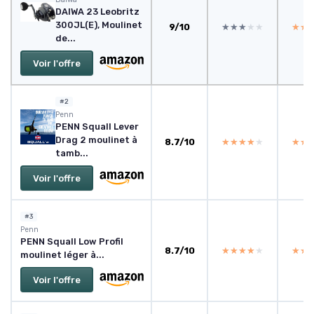
DAIWA 23 Leobritz
300JL(E), Moulinet
9/10
★★★★★
★★★★★
★★
★★
de...
Voir l'offre
#2
Penn
PENN Squall Lever
Drag 2 moulinet à
8.7/10
★★★★★
★★★★★
★★
★★
tamb...
Voir l'offre
#3
Penn
PENN Squall Low Profil
8.7/10
★★★★★
★★★★★
★★
★★
moulinet léger à...
Voir l'offre