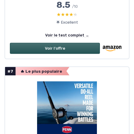
8.5
/10
★★★★★
★★★★★
🌟 Excellent
Voir le test complet →
Voir l'offre
#7
🔥 Le plus populaire