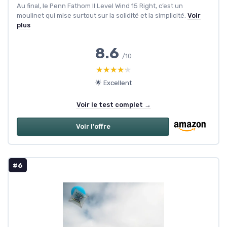
Au final, le Penn Fathom II Level Wind 15 Right, c’est un
moulinet qui mise surtout sur la solidité et la simplicité.
Voir
plus
8.6
/10
★★★★★
★★★★★
🌟 Excellent
Voir le test complet →
Voir l'offre
#6