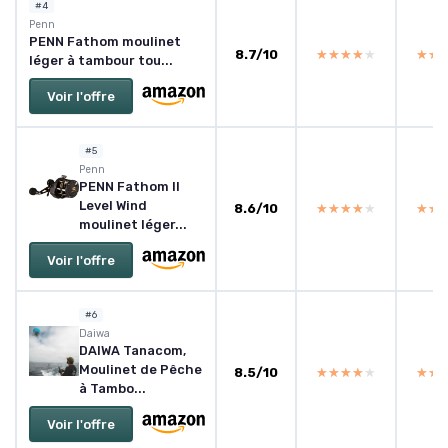
#4
Penn
PENN Fathom moulinet
8.7/10
★★★★★
★★★★★
★★
★★
léger à tambour tou...
Voir l'offre
#5
Penn
PENN Fathom II
Level Wind
8.6/10
★★★★★
★★★★★
★★
★★
moulinet léger...
Voir l'offre
#6
Daiwa
DAIWA Tanacom,
Moulinet de Pêche
8.5/10
★★★★★
★★★★★
★★
★★
à Tambo...
Voir l'offre