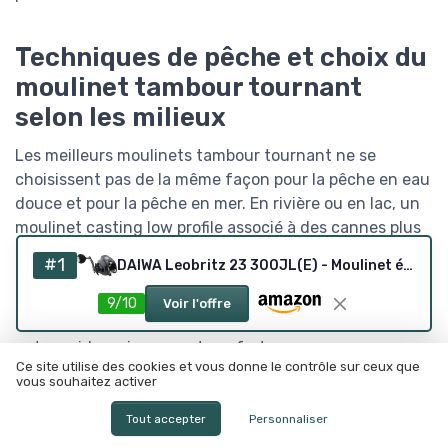
Techniques de pêche et choix du
moulinet tambour tournant
selon les milieux
Les meilleurs moulinets tambour tournant ne se
choisissent pas de la même façon pour la pêche en eau
douce et pour la pêche en mer. En rivière ou en lac, un
moulinet casting low profile associé à des cannes plus
légères suffit souvent pour la pêche aux leurres de
#1
DAIWA Leobritz 23 300JL(E) - Moulinet électrique
brochets ou de sandres. Dans ce contexte, des
modèles comme le Daiwa Lexa ou certains moulinets
9/10
Voir l'offre
Penn de taille moyenne offrent un bon compromis
entre poids, puissance et confort.
Ce site utilise des cookies et vous donne le contrôle sur ceux que
vous souhaitez activer
En mer, la donne change avec la pêche traîne, la pêche
sur épave ou la pêche aux leurres lourds en bateau, qui
Tout accepter
Personnaliser
exigent des moulinets de pêche plus robustes. Les