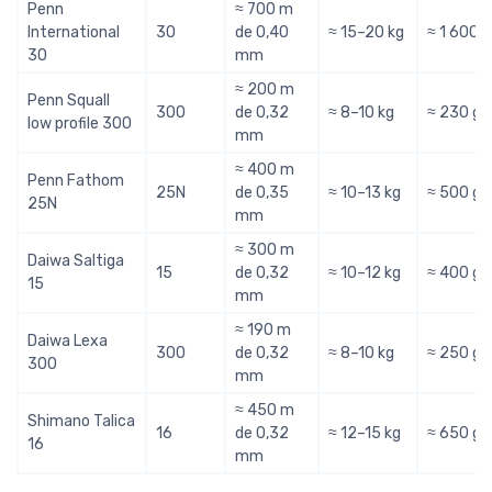
Penn
≈ 700 m
International
30
de 0,40
≈ 15–20 kg
≈ 1 600 g
30
mm
≈ 200 m
Penn Squall
300
de 0,32
≈ 8–10 kg
≈ 230 g
low profile 300
mm
≈ 400 m
Penn Fathom
25N
de 0,35
≈ 10–13 kg
≈ 500 g
25N
mm
≈ 300 m
Daiwa Saltiga
15
de 0,32
≈ 10–12 kg
≈ 400 g
15
mm
≈ 190 m
Daiwa Lexa
300
de 0,32
≈ 8–10 kg
≈ 250 g
300
mm
≈ 450 m
Shimano Talica
16
de 0,32
≈ 12–15 kg
≈ 650 g
16
mm