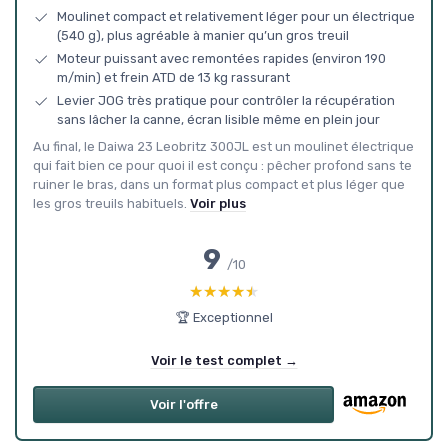
Moulinet compact et relativement léger pour un électrique
(540 g), plus agréable à manier qu’un gros treuil
Moteur puissant avec remontées rapides (environ 190
m/min) et frein ATD de 13 kg rassurant
Levier JOG très pratique pour contrôler la récupération
sans lâcher la canne, écran lisible même en plein jour
Au final, le Daiwa 23 Leobritz 300JL est un moulinet électrique
qui fait bien ce pour quoi il est conçu : pêcher profond sans te
ruiner le bras, dans un format plus compact et plus léger que
les gros treuils habituels.
Voir plus
9
/10
★★★★★
★★★★★
🏆 Exceptionnel
Voir le test complet →
Voir l'offre