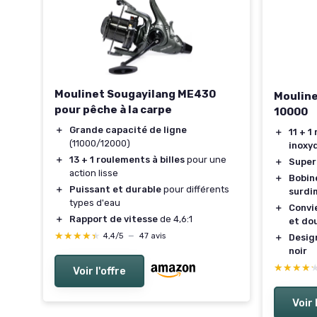
Moulinet Sougayilang ME430
Mouline
 FD
pour pêche à la carpe
10000
＋
Grande capacité de ligne
＋
11 + 1
t
(11000/12000)
inoxy
rs
＋
13 + 1 roulements à billes
pour une
＋
Super
s,
action lisse
＋
Bobin
＋
Puissant et durable
pour différents
surdi
types d'eau
＋
Convi
＋
Rapport de vitesse
de 4,6:1
et do
★★★★★
★★★★★
4,4/5
—
47 avis
＋
Design
noir
★★★★
★★★★
Voir l'offre
Voir 