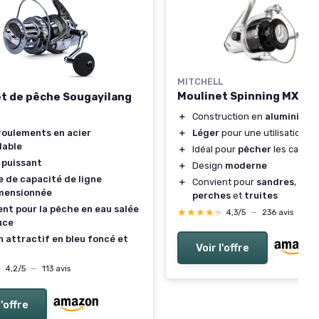
MITCHELL
Moulinet Spinning MX1
t de pêche Sougayilang
＋
Construction en
aluminium
 roulements en acier
＋
Léger
pour une utilisation p
dable
＋
Idéal pour
pêcher
les carnas
 puissant
＋
Design
moderne
e de capacité de ligne
＋
Convient pour
sandres
,
bro
mensionnée
perches
et
truites
ent pour la pêche en eau salée
★★★★★
★★★★★
4,3/5
—
236 avis
uce
 attractif en bleu foncé et
Voir l'offre
★
★
4,2/5
—
113 avis
l'offre