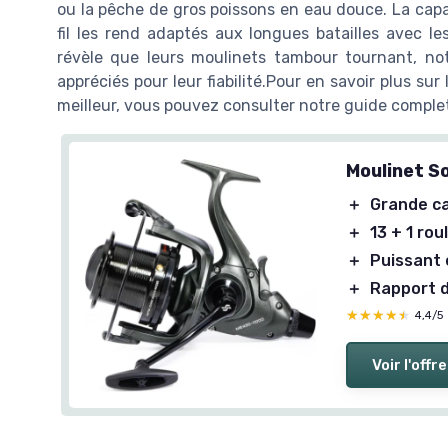
ou la pêche de gros poissons en eau douce. La cap
fil les rend adaptés aux longues batailles avec l
révèle que leurs moulinets tambour tournant, no
appréciés pour leur fiabilité.Pour en savoir plus su
meilleur, vous pouvez consulter notre guide comple
Moulinet S
＋
Grande ca
＋
13 + 1 rou
＋
Puissant 
＋
Rapport d
★★★★★
★★★★★
4,4/5
Voir l'offre