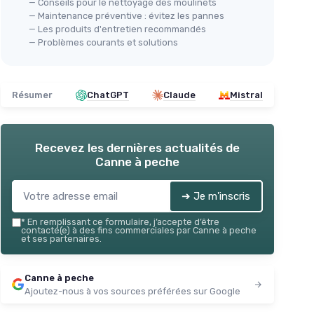
— Conseils pour le nettoyage des moulinets
— Maintenance préventive : évitez les pannes
— Les produits d'entretien recommandés
— Problèmes courants et solutions
Résumer
ChatGPT
Claude
Mistral
Recevez les dernières actualités de
Canne à peche
➔ Je m'inscris
*
En remplissant ce formulaire, j’accepte d’être
contacté(e) à des fins commerciales par Canne à peche
et ses partenaires.
Canne à peche
Ajoutez-nous à vos sources préférées sur Google