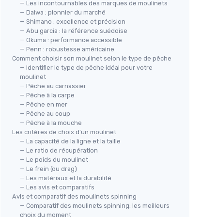
— Les incontournables des marques de moulinets
— Daiwa : pionnier du marché
— Shimano : excellence et précision
— Abu garcia : la référence suédoise
— Okuma : performance accessible
— Penn : robustesse américaine
Comment choisir son moulinet selon le type de pêche
MITCHELL
Mou
— Identifier le type de pêche idéal pour votre
Moulinet Spinning MX3 2000S FD
pou
moulinet
＋
Léger
pour un confort optimal
— Pêche au carnassier
＋
rolongée
＋
Moderne
avec un design attrayant
— Pêche à la carpe
siers
— Pêche en mer
＋
Idéal
pour la pêche des carnassiers
＋
— Pêche au coup
＋
Polyvalent
pour sandres, brochets,
a
— Pêche à la mouche
chets
,
perches et truites
＋
Les critères de choix d'un moulinet
★★★★★
★★★★★
4,4/5
—
114 avis
— La capacité de la ligne et la taille
＋
— Le ratio de récupération
— Le poids du moulinet
Voir l'offre
★★
★★
— Le frein (ou drag)
— Les matériaux et la durabilité
— Les avis et comparatifs
Avis et comparatif des moulinets spinning
— Comparatif des moulinets spinning: les meilleurs
choix du moment