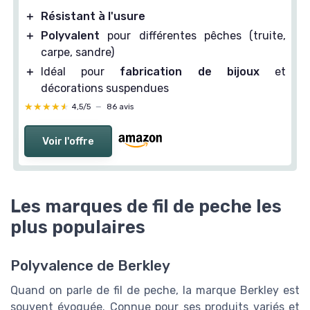
＋
Résistant à l'usure
＋
Polyvalent
pour différentes pêches (truite,
carpe, sandre)
＋
Idéal pour
fabrication de bijoux
et
décorations suspendues
★★★★★
★★★★★
4,5/5
—
86 avis
Voir l'offre
Les marques de fil de peche les
plus populaires
Polyvalence de Berkley
Quand on parle de fil de peche, la marque Berkley est
souvent évoquée. Connue pour ses produits variés et