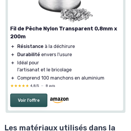
Fil de Pêche Nylon Transparent 0,8mm x
200m
＋
Résistance
à la déchirure
＋
Durabilité
envers l'usure
＋
Idéal pour
l'artisanat et le bricolage
＋
Comprend 100 manchons en aluminium
★★★★★
★★★★★
4,8/5
—
8 avis
Voir l'offre
Les matériaux utilisés dans la