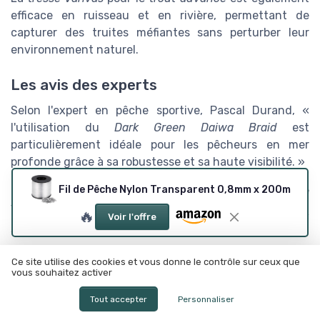
efficace en ruisseau et en rivière, permettant de
capturer des truites méfiantes sans perturber leur
environnement naturel.
Les avis des experts
Selon l'expert en pêche sportive, Pascal Durand, «
l'utilisation du
Dark Green Daiwa Braid
est
particulièrement idéale pour les pêcheurs en mer
profonde grâce à sa robustesse et sa haute visibilité. »
Pour des conseils encore plus détaillés sur le choix de
Fil de Pêche Nylon Transparent 0,8mm x 200m
votre hameçon, n'hésitez pas à consulter
notre guide
🔥
Voir l'offre
complet sur les hameçons
.
Ces témoignages montrent clairement l'importance de
Ce site utilise des cookies et vous donne le contrôle sur ceux que
choisir le bon
fil de pêche
en fonction de vos besoins
vous souhaitez activer
spécifiques et des conditions de pêche. Le retour
Tout accepter
Personnaliser
d'expérience sur le terrain est un indicateur précieux