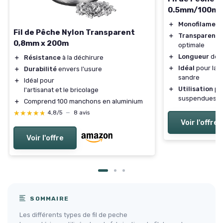
0.5mm/100m
＋
Monofilament
Fil de Pêche Nylon Transparent
＋
Transparent
p
0,8mm x 200m
optimale
＋
Longueur
de 
＋
Résistance
à la déchirure
＋
Idéal
pour la p
＋
Durabilité
envers l'usure
sandre
＋
Idéal pour
＋
Utilisation
po
l'artisanat et le bricolage
suspendues
＋
Comprend 100 manchons en aluminium
★★★★★
★★★★★
4,8/5
—
8 avis
Voir l'offre
Voir l'offre
SOMMAIRE
Les différents types de fil de peche