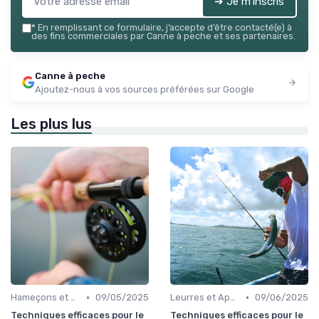
➔ Je m'inscris
*
En remplissant ce formulaire, j’accepte d’être contacté(e) à
des fins commerciales par Canne à peche et ses partenaires.
Canne à peche
Ajoutez-nous à vos sources préférées sur Google
Les plus lus
•
•
Hameçons et Montages
09/05/2025
Leurres et Appâts
09/06/2025
Techniques efficaces pour le
Techniques efficaces pour le