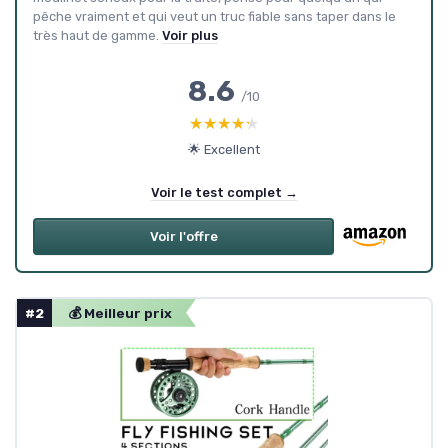
pêche vraiment et qui veut un truc fiable sans taper dans le
très haut de gamme.
Voir plus
8.6
/10
★★★★★
★★★★★
🌟 Excellent
Voir le test complet →
Voir l'offre
#2
💰 Meilleur prix