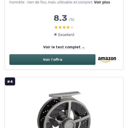
honnête : rien de fou, mais utilisable et complet.
Voir plus
8.3
/10
★★★★★
★★★★★
🌟 Excellent
Voir le test complet →
Voir l'offre
#4