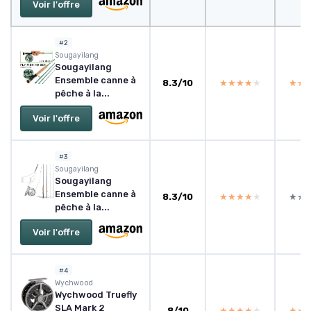
Voir l'offre
#2
Sougayilang
Sougayilang
Ensemble canne à
8.3/10
★★★★★
★★★★★
★★
★★
pêche à la...
Voir l'offre
#3
Sougayilang
Sougayilang
Ensemble canne à
8.3/10
★★★★★
★★★★★
★★
★★
pêche à la...
Voir l'offre
#4
Wychwood
Wychwood Truefly
SLA Mark 2
8/10
★★★★★
★★★★★
★★
★★