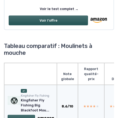
Voir le test complet →
Voir l'offre
Tableau comparatif : Moulinets à
mouche
Rapport
Note
qualité-
globale
prix
Des
#1
Kingfisher Fly Fishing
Kingfisher Fly
Fishing Big
8.6/10
★★★★★
★★★★★
★★
★★
Blackfoot Mou...