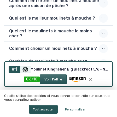
Comment entretenir un moulinet à mouche
après une saison de pêche ?
Quel est le meilleur moulinets à mouche ?
Quel est le moulinets à mouche le moins
cher ?
Comment choisir un moulinets à mouche ?
Combien de moulinets à mouche avez-
vous testés ?
#1
Moulinet Kingfisher Big Blackfoot 5/6 - Noir/argenté
8.6/10
Voir l'offre
Résumer
ChatGPT
Claude
Mistral
Ce site utilise des cookies et vous donne le contrôle sur ceux que
vous souhaitez activer
Tout accepter
Personnaliser
Recevez les dernières actualités de