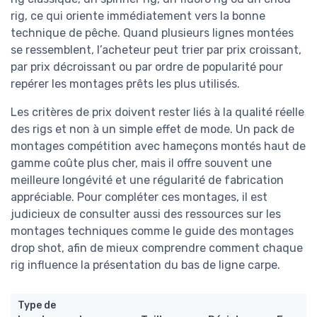
rig, ce qui oriente immédiatement vers la bonne
technique de pêche. Quand plusieurs lignes montées
se ressemblent, l’acheteur peut trier par prix croissant,
par prix décroissant ou par ordre de popularité pour
repérer les montages prêts les plus utilisés.
Les critères de prix doivent rester liés à la qualité réelle
des rigs et non à un simple effet de mode. Un pack de
montages compétition avec hameçons montés haut de
gamme coûte plus cher, mais il offre souvent une
meilleure longévité et une régularité de fabrication
appréciable. Pour compléter ces montages, il est
judicieux de consulter aussi des ressources sur les
montages techniques comme le guide des montages
drop shot, afin de mieux comprendre comment chaque
rig influence la présentation du bas de ligne carpe.
Type de