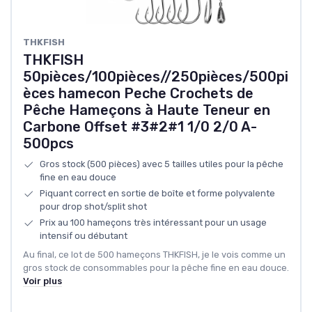
THKFISH
THKFISH
50pièces/100pièces//250pièces/500pi
èces hamecon Peche Crochets de
Pêche Hameçons à Haute Teneur en
Carbone Offset #3#2#1 1/0 2/0 A-
500pcs
Gros stock (500 pièces) avec 5 tailles utiles pour la pêche
fine en eau douce
Piquant correct en sortie de boîte et forme polyvalente
pour drop shot/split shot
Prix au 100 hameçons très intéressant pour un usage
intensif ou débutant
Au final, ce lot de 500 hameçons THKFISH, je le vois comme un
gros stock de consommables pour la pêche fine en eau douce.
Voir plus