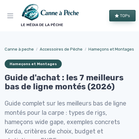
Panneau de gestion des cookies
TOPs
LE MÉDIA DE LA PÊCHE
Canne à peche
Accessoires de Pêche
Hameçons et Montages
Hameçons et Montages
Guide d'achat : les 7 meilleurs
bas de ligne montés (2026)
Guide complet sur les meilleurs bas de ligne
montés pour la carpe : types de rigs,
hameçons wide gape, exemples concrets
Korda, critères de choix, budget et