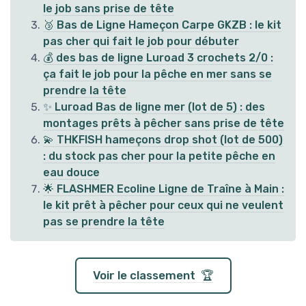
le job sans prise de tête
🥉 Bas de Ligne Hameçon Carpe GKZB : le kit
pas cher qui fait le job pour débuter
💰 des bas de ligne Luroad 3 crochets 2/0 :
ça fait le job pour la pêche en mer sans se
prendre la tête
✨ Luroad Bas de ligne mer (lot de 5) : des
montages prêts à pêcher sans prise de tête
💫 THKFISH hameçons drop shot (lot de 500)
: du stock pas cher pour la petite pêche en
eau douce
🌟 FLASHMER Ecoline Ligne de Traîne à Main :
le kit prêt à pêcher pour ceux qui ne veulent
pas se prendre la tête
Voir le classement 🏆