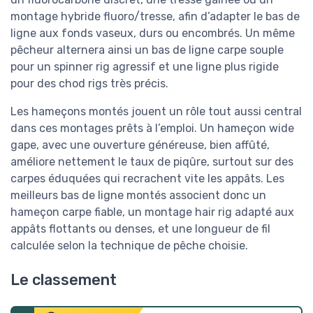
montage hybride fluoro/tresse, afin d’adapter le bas de
ligne aux fonds vaseux, durs ou encombrés. Un même
pêcheur alternera ainsi un bas de ligne carpe souple
pour un spinner rig agressif et une ligne plus rigide
pour des chod rigs très précis.
Les hameçons montés jouent un rôle tout aussi central
dans ces montages prêts à l’emploi. Un hameçon wide
gape, avec une ouverture généreuse, bien affûté,
améliore nettement le taux de piqûre, surtout sur des
carpes éduquées qui recrachent vite les appâts. Les
meilleurs bas de ligne montés associent donc un
hameçon carpe fiable, un montage hair rig adapté aux
appâts flottants ou denses, et une longueur de fil
calculée selon la technique de pêche choisie.
Le classement