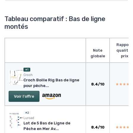
Tableau comparatif : Bas de ligne
montés
Rapport
Note
qualité-
globale
prix
#1
Croch
Croch Boilie Rig Bas de ligne
8.4/10
★★★★
★★★★
pour pêche...
Voir l'offre
#2
Luroad
Lot de 5 Bas de Ligne de
8.4/10
★★★★
★★★★
Pêche en Mer Av...