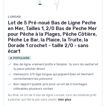
LUROAD
Lot de 5 Pré-noué Bas de Ligne Peche
en Mer, Tailles 1, 2/0 Bas de Peche Mer
pour Pêche à la Plages, Pêche Côtière,
Pêche Le Bar, la Plaice, la Truite, la
Dorade 1 crochet - taille 2/0 - sans
écart
🔥 POPULAIRE
Bas de ligne vraiment prêts à l’emploi : tu sors du sachet et
tu peux pêcher direct
Hameçons 2/0 tige longue qui piquent bien et tiennent
correctement les poissons
Bon rapport qualité-prix pour un lot de 5 montages
utilisables plusieurs sorties
Au final, ce lot de 5 bas de ligne Luroad, c’est du matériel prêt
à pêcher qui fait le job sans chichi.
Voir plus