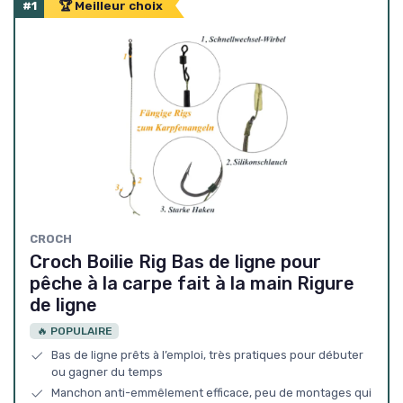
#1
🏆 Meilleur choix
CROCH
Croch Boilie Rig Bas de ligne pour
pêche à la carpe fait à la main Rigure
de ligne
🔥 POPULAIRE
Bas de ligne prêts à l’emploi, très pratiques pour débuter
ou gagner du temps
Manchon anti-emmêlement efficace, peu de montages qui