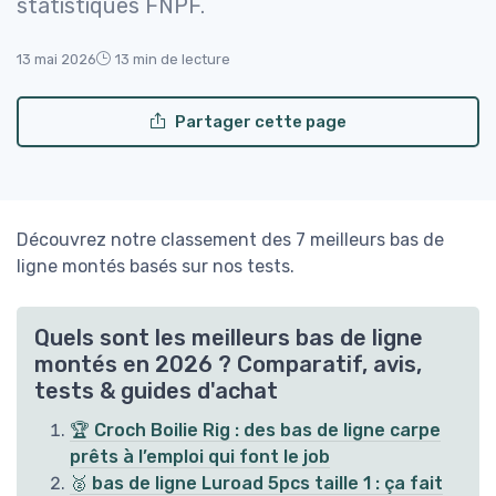
statistiques FNPF.
13 mai 2026
13 min de lecture
Partager cette page
Découvrez notre classement des 7 meilleurs bas de
ligne montés basés sur nos tests.
Quels sont les meilleurs bas de ligne
montés en 2026 ? Comparatif, avis,
tests & guides d'achat
🏆 Croch Boilie Rig : des bas de ligne carpe
prêts à l’emploi qui font le job
🥈 bas de ligne Luroad 5pcs taille 1 : ça fait