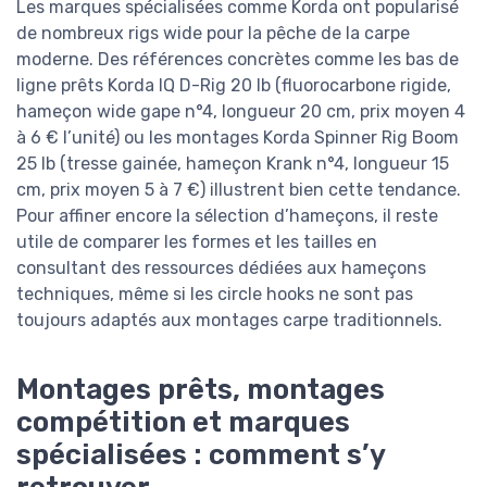
Les marques spécialisées comme Korda ont popularisé
de nombreux rigs wide pour la pêche de la carpe
moderne. Des références concrètes comme les bas de
ligne prêts Korda IQ D-Rig 20 lb (fluorocarbone rigide,
hameçon wide gape n°4, longueur 20 cm, prix moyen 4
à 6 € l’unité) ou les montages Korda Spinner Rig Boom
25 lb (tresse gainée, hameçon Krank n°4, longueur 15
cm, prix moyen 5 à 7 €) illustrent bien cette tendance.
Pour affiner encore la sélection d’hameçons, il reste
utile de comparer les formes et les tailles en
consultant des ressources dédiées aux hameçons
techniques, même si les circle hooks ne sont pas
toujours adaptés aux montages carpe traditionnels.
Montages prêts, montages
compétition et marques
spécialisées : comment s’y
retrouver