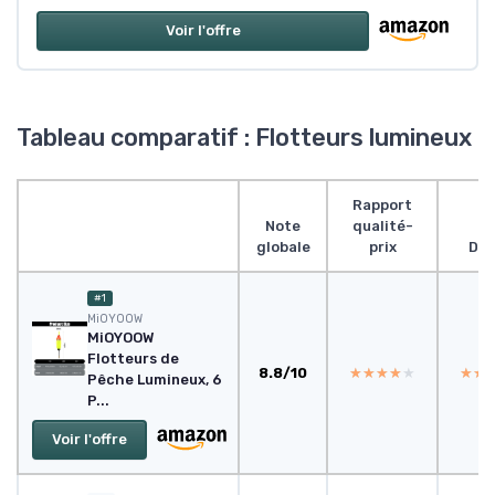
Voir l'offre
Tableau comparatif : Flotteurs lumineux
Rapport
Note
qualité-
globale
prix
Des
#1
‎MiOYOOW
MiOYOOW
Flotteurs de
8.8/10
★★★★★
★★★★★
★★
★★
Pêche Lumineux, 6
P...
Voir l'offre