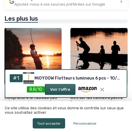
Ajoutez-nous à vos sources préférées sur Google
Les plus lus
#1
MiOYOOW Flotteurs lumineux 6 pcs - 10/20/30 g
8.8/10
•
•
Voir l'offre
Choisir sa Canne et son Équipement
12/06/2025
Choisir sa Canne et son Équipement
03/07/2025
Comprendre le tableau des
Avis sur les cannes à pêche
puissances des cannes à
Delphin : ce que vous devez
pêche
savoir
Ce site utilise des cookies et vous donne le contrôle sur ceux que
vous souhaitez activer
Tout accepter
Personnaliser