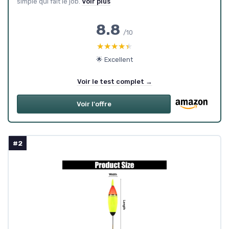
simple qui fait le job.
Voir plus
8.8
/10
★★★★★
★★★★★
🌟 Excellent
Voir le test complet →
Voir l'offre
#2