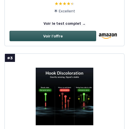
★★★★★
★★★★★
🌟 Excellent
Voir le test complet →
Voir l'offre
#3