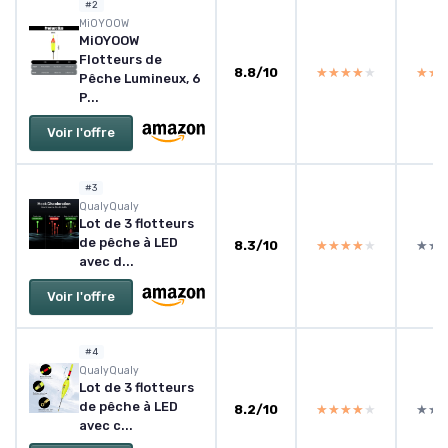
#2
‎MiOYOOW
MiOYOOW
Flotteurs de
8.8/10
★★★★★
★★★★★
★★
★★
Pêche Lumineux, 6
P...
Voir l'offre
#3
‎QualyQualy
Lot de 3 flotteurs
de pêche à LED
8.3/10
★★★★★
★★★★★
★★
★★
avec d...
Voir l'offre
#4
‎QualyQualy
Lot de 3 flotteurs
de pêche à LED
8.2/10
★★★★★
★★★★★
★★
★★
avec c...