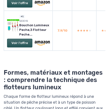
Voir l'offre
#5
‎SKIKHN
Bouchon Lumineux
Peche,3 Flotteur
7.9/10
★★★★★
★★★★★
★★
★★
Peche...
Voir l'offre
Formes, matériaux et montages
: comprendre la technique des
flotteurs lumineux
Chaque forme de flotteur lumineux répond à une
situation de pêche précise et à un type de poisson
ciblé. Un flotteur coulissant long et effilé convient aux