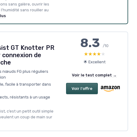
ons sans galère, ouvrir les
l’humidité sans rouiller au
lus
8.3
/10
ist GT Knotter PR
★★★★★
★★★★★
r connexion de
êche
🌟 Excellent
es nœuds FG plus réguliers
Voir le test complet →
ion
e, facile à transporter dans
Voir l'offre
ects, résistants à un usage
st, c’est un petit outil simple
i veulent un coup de main sur