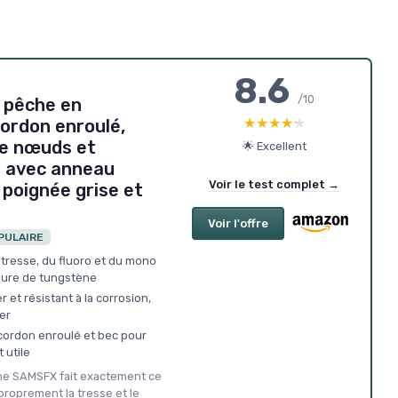
8.6
/10
 pêche en
★★★★★
★★★★★
ordon enroulé,
de nœuds et
🌟 Excellent
 avec anneau
Voir le test complet →
 poignée grise et
Voir l'offre
PULAIRE
 tresse, du fluoro et du mono
bure de tungstène
 et résistant à la corrosion,
er
 cordon enroulé et bec pour
 utile
che SAMSFX fait exactement ce
proprement la tresse et le