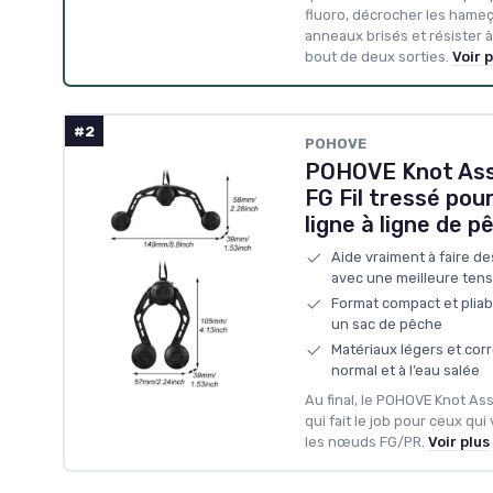
fluoro, décrocher les hameç
anneaux brisés et résister à 
bout de deux sorties.
Voir p
#2
‎POHOVE
POHOVE Knot Ass
FG Fil tressé pou
ligne à ligne de p
Aide vraiment à faire d
avec une meilleure tens
Format compact et pliabl
un sac de pêche
Matériaux légers et corr
normal et à l’eau salée
Au final, le POHOVE Knot Assi
qui fait le job pour ceux qu
les nœuds FG/PR.
Voir plus