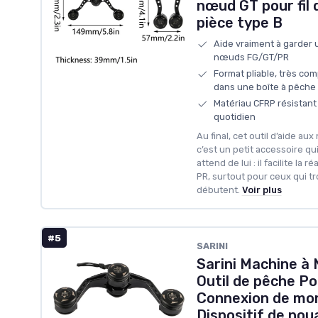
nœud GT pour fil 
pièce type B
Aide vraiment à garder 
nœuds FG/GT/PR
Format pliable, très comp
dans une boîte à pêche
Matériau CFRP résistant 
quotidien
Au final, cet outil d’aide 
c’est un petit accessoire qu
attend de lui : il facilite la
PR, surtout pour ceux qui t
débutent.
Voir plus
#5
SARINI
Sarini Machine à
Outil de pêche Po
Connexion de mon
Dispositif de nou