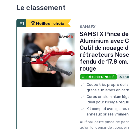
Le classement
#1
🏆 Meilleur choix
‎SAMSFX
SAMSFX Pince de
Aluminium avec C
Outil de nouage 
rétracteurs Nose
fendu de 17,8 cm,
rouge
⭐ TRÈS BIEN NOTÉ
🔥 PO
Coupe très propre de la
grâce aux lames en car
Corps en aluminium léger
idéal pour l’usage réguli
Kit complet avec gaine,
anneaux brisés vraiment
Au final, cette pince de pê
qu’on lui demande : couper 