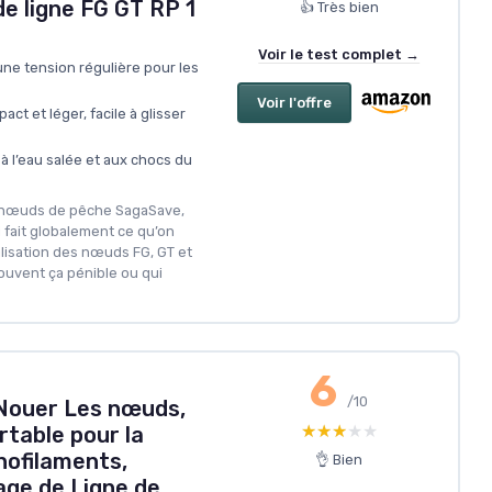
de ligne FG GT RP 1
👍 Très bien
Voir le test complet →
une tension régulière pour les
Voir l'offre
act et léger, facile à glisser
à l’eau salée et aux chocs du
aux nœuds de pêche SagaSave,
i fait globalement ce qu’on
 réalisation des nœuds FG, GT et
rouvent ça pénible ou qui
6
/10
 Nouer Les nœuds,
★★★★★
★★★★★
rtable pour la
ofilaments,
👌 Bien
age de Ligne de