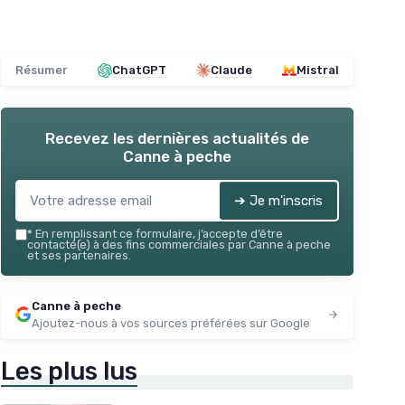
Résumer
ChatGPT
Claude
Mistral
Recevez les dernières actualités de
Canne à peche
➔ Je m'inscris
*
En remplissant ce formulaire, j’accepte d’être
contacté(e) à des fins commerciales par Canne à peche
et ses partenaires.
Canne à peche
Ajoutez-nous à vos sources préférées sur Google
Les plus lus