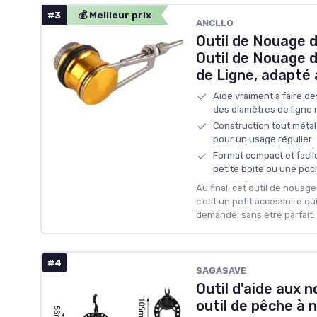
#3
💰 Meilleur prix
‎ANCLLO
Outil de Nouage 
Outil de Nouage 
de Ligne, adapté
Aide vraiment à faire d
des diamètres de ligne
Construction tout métal
pour un usage régulier
Format compact et facil
petite boîte ou une poc
Au final, cet outil de nou
c’est un petit accessoire qui
demande, sans être parfait.
#4
‎SAGASAVE
Outil d'aide aux 
outil de pêche à 