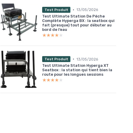
•
13/05/2026
Test Produit
Test Ultimate Station De Pêche
Complète Hyperga BX : la seatbox qui
fait (presque) tout pour débuter au
bord de l’eau
★★★★★
★★★★★
•
13/05/2026
Test Produit
Test Ultimate Station Hyperga XT
Seatbox : la station qui tient bien la
route pour les longues sessions
★★★★★
★★★★★