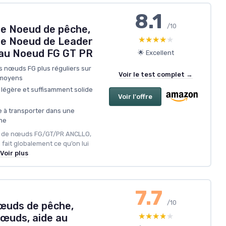
8.1
/10
de Noeud de pêche,
★★★★★
★★★★★
de Noeud de Leader
 au Noeud FG GT PR
🌟 Excellent
es nœuds FG plus réguliers sur
Voir le test complet →
 moyens
 légère et suffisamment solide
Voir l'offre
e à transporter dans une
he
age de nœuds FG/GT/PR ANCLLO,
 fait globalement ce qu’on lui
Voir plus
7.7
/10
nœuds de pêche,
★★★★★
★★★★★
nœuds, aide au