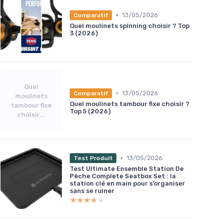
•
13/05/2026
Comparatif
Quel moulinets spinning choisir ? Top
3 (2026)
Quel
•
13/05/2026
Comparatif
moulinets
Quel moulinets tambour fixe choisir ?
tambour fixe
Top 5 (2026)
choisir...
•
13/05/2026
Test Produit
Test Ultimate Ensemble Station De
Pêche Complete Seatbox Set : la
station clé en main pour s’organiser
sans se ruiner
★★★★★
★★★★★