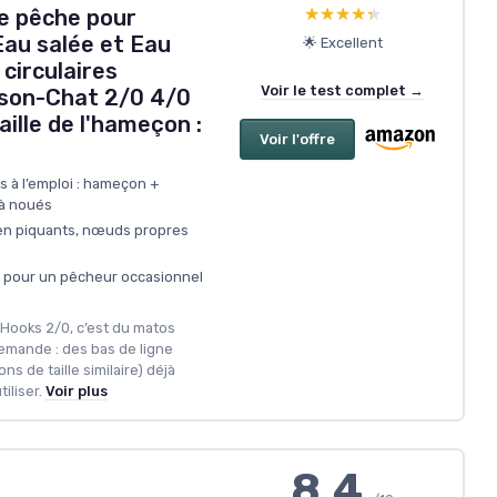
★★★★★
★★★★★
e pêche pour
Eau salée et Eau
🌟 Excellent
irculaires
Voir le test complet →
son-Chat 2/0 4/0
aille de l'hameçon :
Voir l'offre
 à l’emploi : hameçon +
jà noués
en piquants, nœuds propres
x pour un pêcheur occasionnel
 Hooks 2/0, c’est du matos
 demande : des bas de ligne
s de taille similaire) déjà
iliser.
Voir plus
8.4