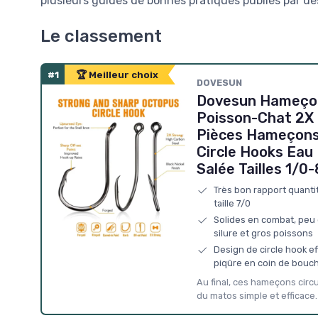
plusieurs guides de bonnes pratiques publiés par de
Le classement
#1
🏆 Meilleur choix
DOVESUN
Dovesun Hameçons
Poisson-Chat 2X 
Pièces Hameçons
Circle Hooks Eau
Salée Tailles 1/0
Très bon rapport quant
taille 7/0
Solides en combat, peu 
silure et gros poissons
Design de circle hook e
piqûre en coin de bouc
Au final, ces hameçons circu
du matos simple et efficace.