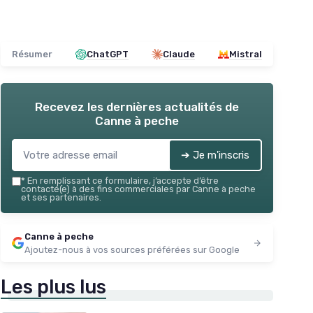
Résumer
ChatGPT
Claude
Mistral
Recevez les dernières actualités de
Canne à peche
➔ Je m'inscris
*
En remplissant ce formulaire, j’accepte d’être
contacté(e) à des fins commerciales par Canne à peche
et ses partenaires.
Canne à peche
Ajoutez-nous à vos sources préférées sur Google
Les plus lus