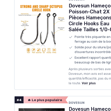
Dovesun Hameçons
Poisson-Chat 2X 
Pièces Hameçons
Circle Hooks Eau
Salée Tailles 1/0
Pointe très piquante en 
ferrage au coin de la b
Solide pour du silure/po
d’ouvertures incontrôl
Excellent rapport quanti
beaucoup de bas de lig
Après plusieurs sorties ave
Dovesun, mon avis est assez c
quantité/efficacité, pas du m
la route.
Voir plus
#4
🔥 Le plus populaire
DOVESUN
Dovesun Hameçon