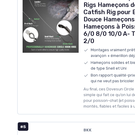
Rigs Hameçons d
Catfish Rig pour 
Douce Hameçons c
Hameçons à Pois
6/0 8/0 10/0 A- T
2/0
Montages vraiment prêts
avançon + émerillon dé
Hameçons solides et bi
de type Snell et Uni
Bon rapport qualité-pri
qui ne veut pas bricoler
Au final, ces Dovesun Circle
simple qui fait ce qu’on lui
pour poisson-chat (et poisson
montés, fiables et faciles à ut
#5
BKK