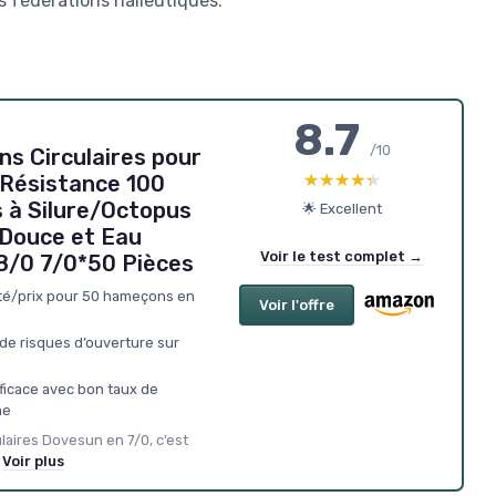
s fédérations halieutiques.
8.7
/10
 Circulaires pour
★★★★★
★★★★★
Résistance 100
 à Silure/Octopus
🌟 Excellent
 Douce et Eau
Voir le test complet →
-8/0 7/0*50 Pièces
ité/prix pour 50 hameçons en
Voir l'offre
de risques d’ouverture sur
fficace avec bon taux de
he
laires Dovesun en 7/0, c’est
Voir plus