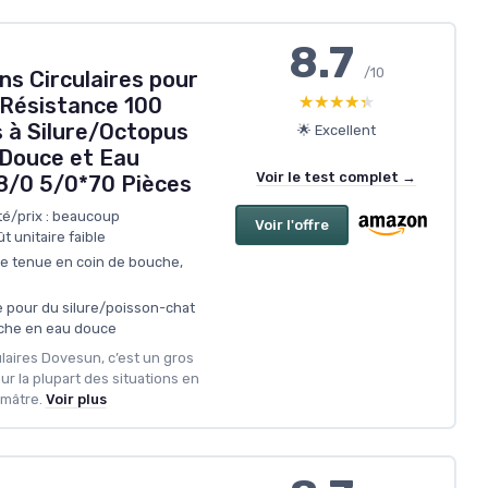
8.7
/10
 Circulaires pour
★★★★★
★★★★★
Résistance 100
 à Silure/Octopus
🌟 Excellent
 Douce et Eau
Voir le test complet →
-8/0 5/0*70 Pièces
té/prix : beaucoup
Voir l'offre
 unitaire faible
ne tenue en coin de bouche,
e pour du silure/poisson-chat
êche en eau douce
laires Dovesun, c’est un gros
our la plupart des situations en
mâtre.
Voir plus