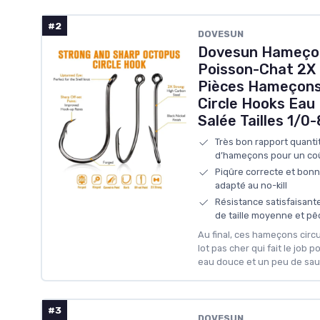
#2
DOVESUN
Dovesun Hameçons
Poisson-Chat 2X 
Pièces Hameçons
Circle Hooks Eau
Salée Tailles 1/0
Très bon rapport quanti
d’hameçons pour un coût
Piqûre correcte et bon
adapté au no-kill
Résistance satisfaisant
de taille moyenne et p
Au final, ces hameçons circu
lot pas cher qui fait le job p
eau douce et un peu de sau
#3
DOVESUN