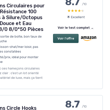
8.7
/10
 Circulaires pour
★★★★★
★★★★★
Résistance 100
 à Silure/Octopus
🌟 Excellent
 Douce et Eau
Voir le test complet →
-8/0 8/0*50 Pièces
sortie de boîte, bon taux de
Voir l'offre
ouche
isson-chat/mer loisir, pas
ées constatées
té/prix, idéal pour monter
ne
c ces hameçons circulaires
lair : c’est un lot orienté
atériel de luxe, mais ça tient
8.7
/10
s Circle Hooks