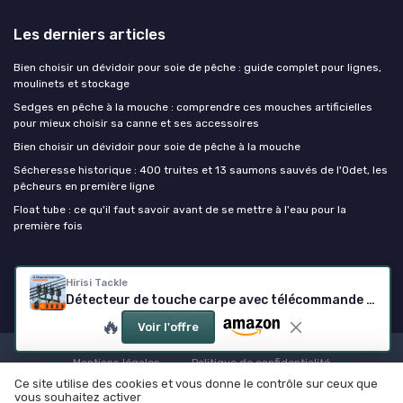
Les derniers articles
Bien choisir un dévidoir pour soie de pêche : guide complet pour lignes,
moulinets et stockage
Sedges en pêche à la mouche : comprendre ces mouches artificielles
pour mieux choisir sa canne et ses accessoires
Bien choisir un dévidoir pour soie de pêche à la mouche
Sécheresse historique : 400 truites et 13 saumons sauvés de l'Odet, les
pêcheurs en première ligne
Float tube : ce qu'il faut savoir avant de se mettre à l'eau pour la
première fois
Canne à peche
Hirisi Tackle
Détecteur de touche carpe avec télécommande FBA-S8-4
🔥
Voir l'offre
Mentions légales
Politique de confidentialité
Ce site utilise des cookies et vous donne le contrôle sur ceux que
© Canne à peche 2026
vous souhaitez activer