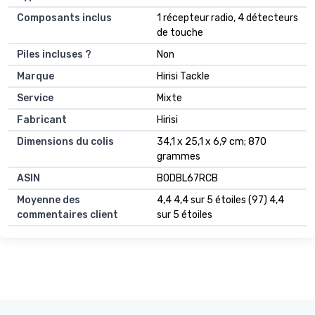
Composants inclus
‎1 récepteur radio, 4 détecteurs
de touche
Piles incluses ?
‎Non
Marque
‎Hirisi Tackle
Service
‎Mixte
Fabricant
‎Hirisi
Dimensions du colis
‎34,1 x 25,1 x 6,9 cm; 870
grammes
ASIN
‎B0DBL67RCB
Moyenne des
4,4 4,4 sur 5 étoiles (97) 4,4
commentaires client
sur 5 étoiles