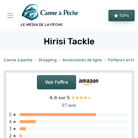
Panneau de gestion des cookies
TOPs
LE MÉDIA DE LA PÊCHE
Hirisi Tackle
Canne à peche
Shopping
Accessoires de ligne
Flotteurs et ind
Voir l'offre
4,4 sur 5
★★★★★
★★★★★
97 avis
5 ★
4 ★
3 ★
2 ★