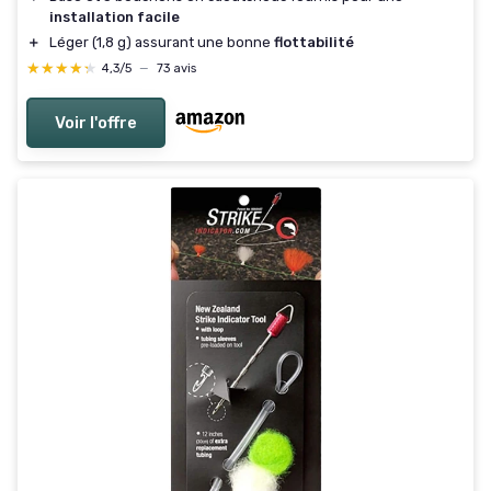
installation facile
＋
Léger (1,8 g) assurant une bonne
flottabilité
★★★★★
★★★★★
4,3/5
—
73 avis
Voir l'offre