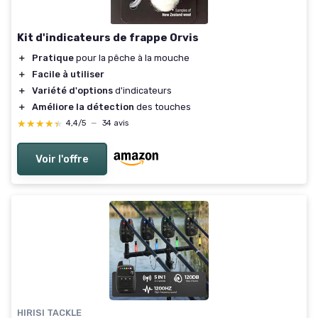
Kit d'indicateurs de frappe Orvis
＋
Pratique
pour la pêche à la mouche
＋
Facile à utiliser
＋
Variété d'options
d'indicateurs
＋
Améliore la détection
des touches
★★★★★
★★★★★
4,4/5
—
34 avis
Voir l'offre
HIRISI TACKLE