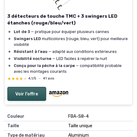
3 détecteurs de touche TMC + 3 swingers LED
étanches (rouge/bleu/vert)
＋
Lot de 3
— pratique pour équiper plusieurs cannes
＋
Swingers LED
multicolores (rouge, bleu, vert) pour meilleure
visibilité
＋
Résistant à l'eau
— adapté aux conditions extérieures
＋
Visibilité nocturne
— LED faciles à repérer la nuit
＋
Conçu pour la pêche à la carpe
— compatibilité probable
avec les montages courants
★★★★★
★★★★★
4,1/5
—
41 avis
Voir l'offre
Couleur
‎FBA-S8-4
Taille
‎Taille unique
Type de matériau
‎Aluminium