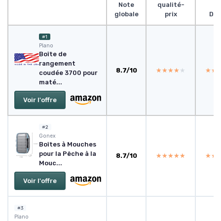
Note
qualité-
globale
prix
Des
#1
Plano
Boîte de
rangement
8.7/10
★★★★★
★★★★★
★★
★★
coudée 3700 pour
maté...
Voir l'offre
#2
Gonex
Boîtes à Mouches
pour la Pêche à la
8.7/10
★★★★★
★★★★★
★★
★★
Mouc...
Voir l'offre
#3
Plano