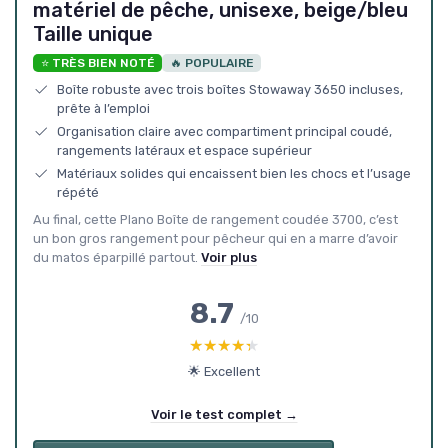
matériel de pêche, unisexe, beige/bleu
Taille unique
⭐ TRÈS BIEN NOTÉ
🔥 POPULAIRE
Boîte robuste avec trois boîtes Stowaway 3650 incluses,
prête à l’emploi
Organisation claire avec compartiment principal coudé,
rangements latéraux et espace supérieur
Matériaux solides qui encaissent bien les chocs et l’usage
répété
Au final, cette Plano Boîte de rangement coudée 3700, c’est
un bon gros rangement pour pêcheur qui en a marre d’avoir
du matos éparpillé partout.
Voir plus
8.7
/10
★★★★★
★★★★★
🌟 Excellent
Voir le test complet →