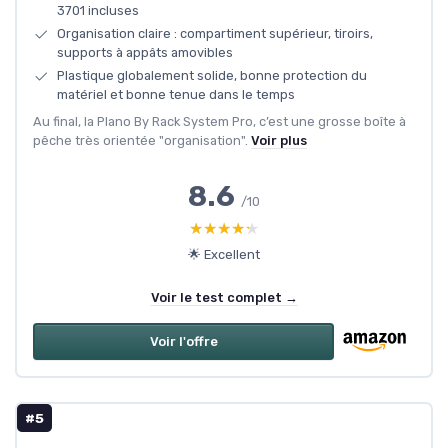
3701 incluses
Organisation claire : compartiment supérieur, tiroirs,
supports à appâts amovibles
Plastique globalement solide, bonne protection du
matériel et bonne tenue dans le temps
Au final, la Plano By Rack System Pro, c’est une grosse boîte à
pêche très orientée "organisation".
Voir plus
8.6
/10
★★★★★
★★★★★
🌟 Excellent
Voir le test complet →
Voir l'offre
#5