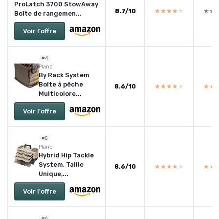
ProLatch 3700 StowAway
8.7/10
★★★★★
★★★★★
★★
★★
Boîte de rangemen...
Voir l'offre
#4
Plano
By Rack System
Boîte à pêche
8.6/10
★★★★★
★★★★★
★★
★★
Multicolore...
Voir l'offre
#5
Plano
Hybrid Hip Tackle
System, Taille
8.6/10
★★★★★
★★★★★
★★
★★
Unique,...
Voir l'offre
#6