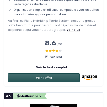
via la façade rabattable
Organisation simple et efficace, compatible avec les boîtes
Plano StowAway pour personnaliser
Au final, ce Plano Hybrid Hip Tackle System, c’est une grosse
boîte bien foutue pour ceux qui ont déjà pas mal de matériel
de pêche et qui veulent tout regrouper.
Voir plus
8.6
/10
★★★★★
★★★★★
🌟 Excellent
Voir le test complet →
Voir l'offre
#6
💰 Meilleur prix