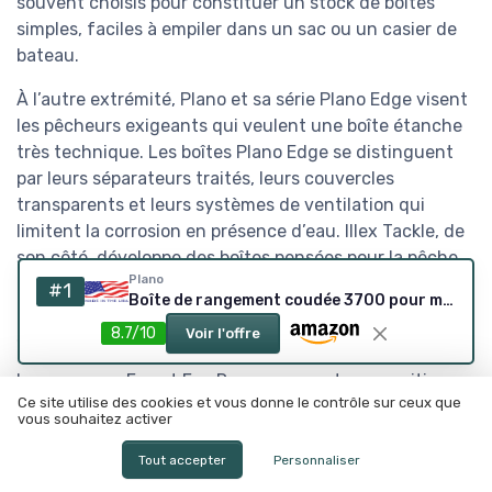
souvent choisis pour constituer un stock de boîtes
simples, faciles à empiler dans un sac ou un casier de
bateau.
À l’autre extrémité, Plano et sa série Plano Edge visent
les pêcheurs exigeants qui veulent une boîte étanche
très technique. Les boîtes Plano Edge se distinguent
par leurs séparateurs traités, leurs couvercles
transparents et leurs systèmes de ventilation qui
limitent la corrosion en présence d’eau. Illex Tackle, de
son côté, développe des boîtes pensées pour la pêche
Plano
aux carnassiers, avec des modèles réversibles ou slit
#1
Boîte de rangement coudée 3700 pour matériel de pêche, unisexe, beige/bleu Taille unique
form adaptés aux têtes plombées et aux leurres
8.7/10
Voir l'offre
souples.
Les marques Fox et Fox Rage occupent une position
Ce site utilise des cookies et vous donne le contrôle sur ceux que
intermédiaire, avec des boîtes robustes et des
vous souhaitez activer
systèmes empilables très appréciés des pêcheurs de
brochet. Savage Gear complète ce paysage avec des
Tout accepter
Personnaliser
boîtes souvent orientées vers les gros leurres souples