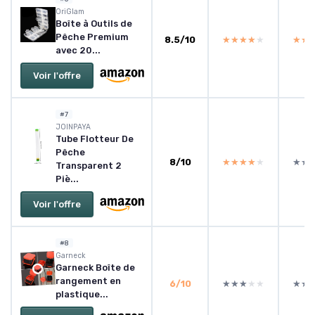
OriGlam
Boîte à Outils de
Pêche Premium
8.5/10
★★★★★
★★★★★
★★
★★
avec 20...
Voir l'offre
#7
‎JOINPAYA
Tube Flotteur De
Pêche
8/10
★★★★★
★★★★★
★★
★★
Transparent 2
Piè...
Voir l'offre
#8
Garneck
Garneck Boîte de
rangement en
6/10
★★★★★
★★★★★
★★
★★
plastique...