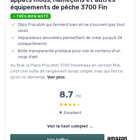
équipements de pêche 3700 Fin
⭐ TRÈS BIEN NOTÉ
Clips ProLatch qui ferment bien et ne s’ouvrent pas tout
seuls
Séparateurs amovibles permettant de créer jusqu’à 34
compartiments
Boîte transparente pratique pour voir le contenu d’un
coup d’œil
Au final, la Plano ProLatch 3700 StowAway en version fine,
c’est une boîte de rangement assez simple, mais qui fait ce
qu’on lui demande.
Voir plus
8.7
/10
★★★★★
★★★★★
🌟 Excellent
Voir le test complet →
Voir l'offre