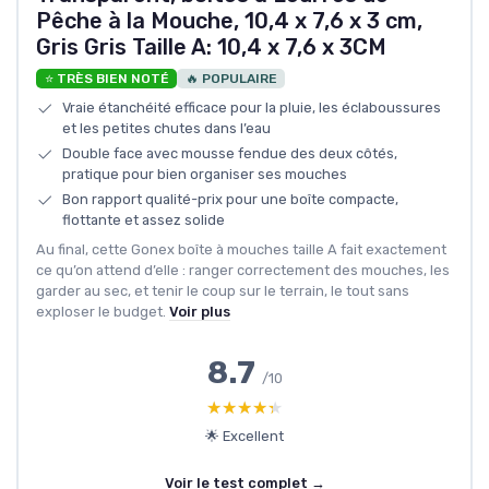
Pêche à la Mouche, 10,4 x 7,6 x 3 cm,
Gris Gris Taille A: 10,4 x 7,6 x 3CM
⭐ TRÈS BIEN NOTÉ
🔥 POPULAIRE
Vraie étanchéité efficace pour la pluie, les éclaboussures
et les petites chutes dans l’eau
Double face avec mousse fendue des deux côtés,
pratique pour bien organiser ses mouches
Bon rapport qualité-prix pour une boîte compacte,
flottante et assez solide
Au final, cette Gonex boîte à mouches taille A fait exactement
ce qu’on attend d’elle : ranger correctement des mouches, les
garder au sec, et tenir le coup sur le terrain, le tout sans
exploser le budget.
Voir plus
8.7
/10
★★★★★
★★★★★
🌟 Excellent
Voir le test complet →