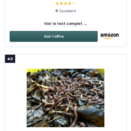
★★★★★
★★★★★
🌟 Excellent
Voir le test complet →
Voir l'offre
#3