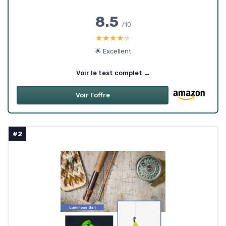
8.5
/10
★★★★★
★★★★★
🌟 Excellent
Voir le test complet →
Voir l'offre
#2