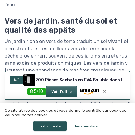
l’eau.
Vers de jardin, santé du sol et
qualité des appâts
Un jardin riche en vers de terre traduit un sol vivant et
bien structuré. Les meilleurs vers de terre pour la
pêche proviennent souvent de ces jardins entretenus
sans excès de produits chimiques. Les vers de jardin y
trouvent une abondance de matières organiques, de
racines mortes et de micro-organismes qui nourrissent
#1
200 Pièces Sachets en PVA Soluble dans l'eau Rapide, 7×14cm Sac Soluble Peche Carpe pour Tous Les Types D'appâts à Granulés, vers de Terre, Maïs pour Nicher
leur croissance.
8.5/10
Voir l'offre
Pour favoriser la présence de vers de terre, il est utile
de limiter le travail profond du sol. Un bêchage intensif
Ce site utilise des cookies et vous donne le contrôle sur ceux que
coupe les galeries des vers et perturbe les espèces de
vous souhaitez activer
vers les plus sensibles. À l’inverse, un paillage régulier
avec des déchets organiques protège la surface du sol
Tout accepter
Personnaliser
et crée un habitat idéal pour les vers de terreau et les