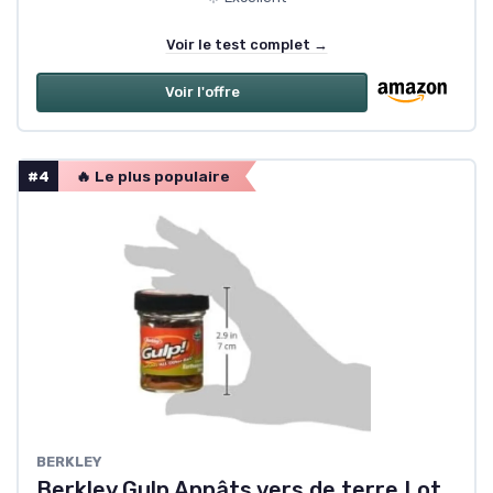
Voir le test complet →
Voir l'offre
#4
🔥 Le plus populaire
BERKLEY
Berkley Gulp Appâts vers de terre Lot