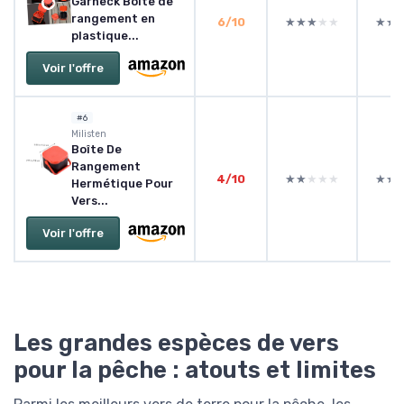
Garneck Boîte de
rangement en
6/10
★★★★★
★★★★★
★★
★★
plastique...
Voir l'offre
#6
Milisten
Boîte De
Rangement
4/10
★★★★★
★★★★★
★★
★★
Hermétique Pour
Vers...
Voir l'offre
Les grandes espèces de vers
pour la pêche : atouts et limites