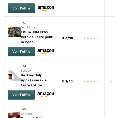
Voir l'offre
#3
Générique
FISHWORM Gros
Vers de Terre pour
8.3/10
★★★★★
★★★★★
la Pêch...
Voir l'offre
#4
Berkley
Berkley Gulp
Appâts vers de
8.1/10
★★★★★
★★★★★
★★
★★
terre Lot de...
Voir l'offre
#5
Garneck