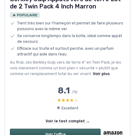
de 2 Twin Pack 4 Inch Marron
🔥 POPULAIRE
Tient très bien sur l’hameçon et permet de faire plusieurs
poissons avec le même ver
Se conserve longtemps dans la boîte, idéal comme appât
de secours
Efficace sur truite et surtout perche, avec un parfum
attractif qui aide dans l’eau
Au final, ces Berkley Gulp vers de terre 4" en Twin Pack, je les
vois clairement comme un bon plan « sécurité » plutôt que
comme un remplacement total du ver vivant.
Voir plus
8.1
/10
★★★★★
★★★★★
🌟 Excellent
Voir le test complet →
Voir l'offre