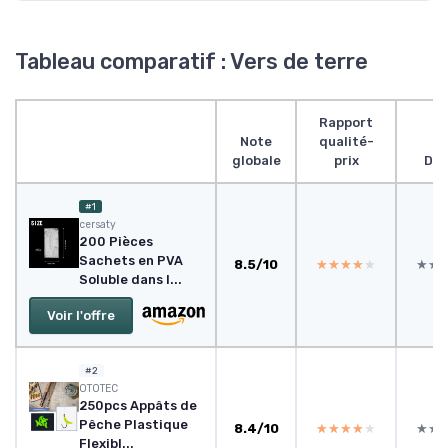
Tableau comparatif : Vers de terre
Rapport
Note
qualité-
globale
prix
Des
#1
‎cersaty
200 Pièces
Sachets en PVA
8.5/10
★★★★★
★★★★★
★★
★★
Soluble dans l...
Voir l'offre
#2
OTOTEC
250pcs Appâts de
Pêche Plastique
8.4/10
★★★★★
★★★★★
★★
★★
Flexibl...