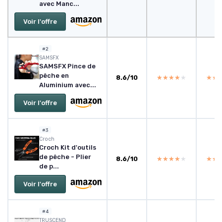
avec Manc...
Voir l'offre
#2
‎SAMSFX
SAMSFX Pince de
pêche en
8.6/10
★★★★★
★★★★★
★★
★★
Aluminium avec...
Voir l'offre
#3
Croch
Croch Kit d'outils
de pêche - Plier
8.6/10
★★★★★
★★★★★
★★
★★
de p...
Voir l'offre
#4
TRUSCEND