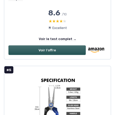
8.6
/10
★★★★★
★★★★★
🌟 Excellent
Voir le test complet →
Voir l'offre
#5