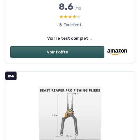
8.6
/10
★★★★★
★★★★★
🌟 Excellent
Voir le test complet →
Voir l'offre
#4