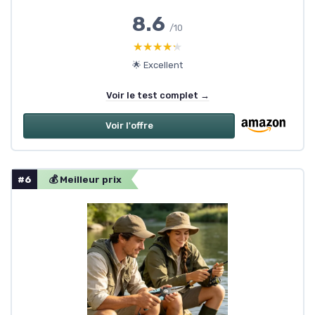
8.6
/10
★★★★★
★★★★★
🌟 Excellent
Voir le test complet →
Voir l'offre
#6
💰 Meilleur prix