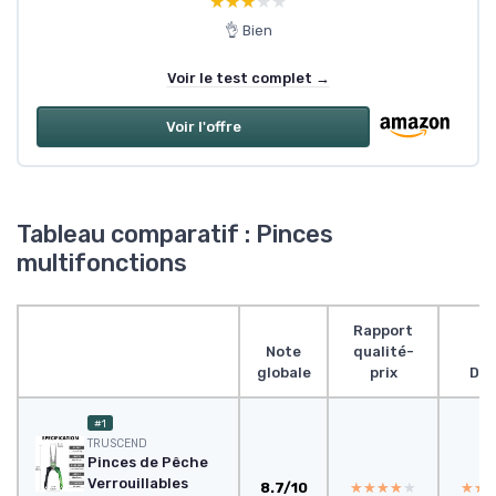
★★★★★
★★★★★
👌 Bien
Voir le test complet →
Voir l'offre
Tableau comparatif : Pinces
multifonctions
Rapport
Note
qualité-
globale
prix
Des
#1
TRUSCEND
Pinces de Pêche
Verrouillables
8.7/10
★★★★★
★★★★★
★★
★★