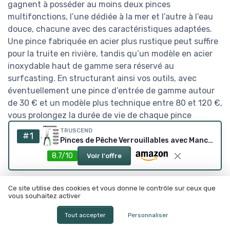
gagnent à posséder au moins deux pinces
multifonctions, l’une dédiée à la mer et l’autre à l’eau
douce, chacune avec des caractéristiques adaptées.
Une pince fabriquée en acier plus rustique peut suffire
pour la truite en rivière, tandis qu’un modèle en acier
inoxydable haut de gamme sera réservé au
surfcasting. En structurant ainsi vos outils, avec
éventuellement une pince d’entrée de gamme autour
de 30 € et un modèle plus technique entre 80 et 120 €,
vous prolongez la durée de vie de chaque pince
multifonction et vous gardez toujours l’outil adéquat à
TRUSCEND
#1
portée de main pour vos hameçons et montages, sans
Pinces de Pêche Verrouillables avec Manche Ergonomique Innovant, Outil de Peche Résistant à l'eau salée revêtu de téflon, équipement de pêche Multifonction avec coupeur Mo-V, Cadeau de pêche E1-aluminium Vert
multiplier inutilement le matériel.
8.7/10
Voir l'offre
Chiffres clés sur les pinces
Ce site utilise des cookies et vous donne le contrôle sur ceux que
vous souhaitez activer
multifonctions et la pêche
Tout accepter
Personnaliser
Les fabricants d’outils multifonctions