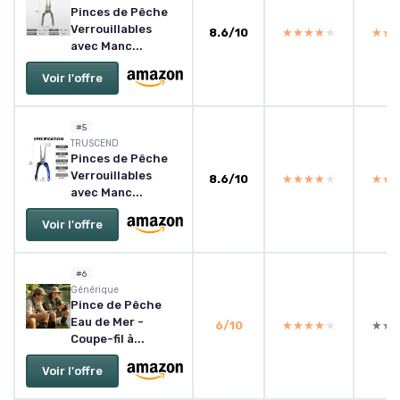
Pinces de Pêche
Verrouillables
8.6/10
★★★★★
★★★★★
★★
★★
avec Manc...
Voir l'offre
#5
TRUSCEND
Pinces de Pêche
Verrouillables
8.6/10
★★★★★
★★★★★
★★
★★
avec Manc...
Voir l'offre
#6
Générique
Pince de Pêche
Eau de Mer -
6/10
★★★★★
★★★★★
★★
★★
Coupe-fil à...
Voir l'offre