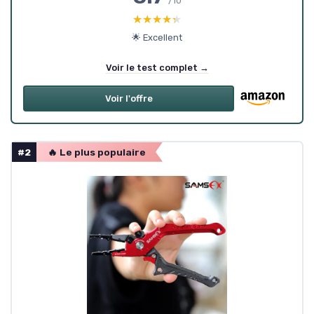
/10
★★★★★
★★★★★
🌟 Excellent
Voir le test complet →
Voir l'offre
#2
🔥 Le plus populaire