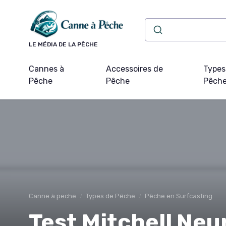
Panneau de gestion des cookies
LE MÉDIA DE LA PÊCHE
Cannes à
Accessoires de
Types
Pêche
Pêche
Pêch
Canne à peche
Types de Pêche
Pêche en Surfcasting
Test Mitchell Neu