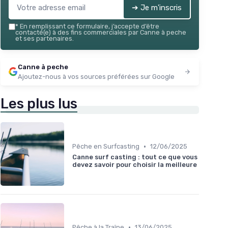
➔ Je m'inscris
*
En remplissant ce formulaire, j’accepte d’être
contacté(e) à des fins commerciales par Canne à peche
et ses partenaires.
Canne à peche
Ajoutez-nous à vos sources préférées sur Google
Les plus lus
•
Pêche en Surfcasting
12/06/2025
Canne surf casting : tout ce que vous
devez savoir pour choisir la meilleure
•
Pêche à la Traîne
13/06/2025