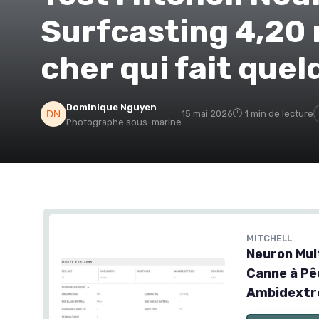
Surfcasting 4,20 
cher qui fait qu
Dominique Nguyen
15 mai 2026
1 min de lecture
Photographe sous-marine
MITCHELL
Neuron Mul
Canne à Pê
Ambidextr