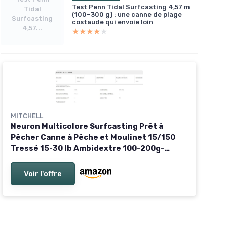
Test Penn Tidal Surfcasting 4,57 m
Tidal
(100–300 g) : une canne de plage
Surfcasting
costaude qui envoie loin
4,57...
★★★★★
★★★★★
MITCHELL
Neuron Multicolore Surfcasting Prêt à
Pêcher Canne à Pêche et Moulinet 15/150
Tressé 15-30 lb Ambidextre 100-200g-
4.20m
Voir l'offre