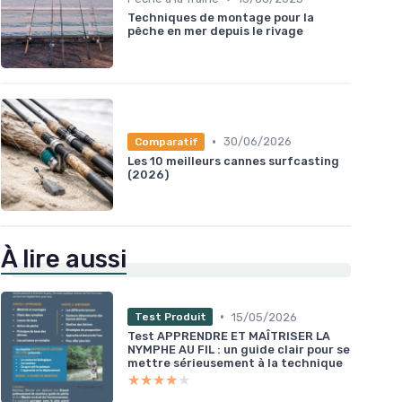
Techniques de montage pour la
pêche en mer depuis le rivage
•
30/06/2026
Comparatif
Les 10 meilleurs cannes surfcasting
(2026)
À lire aussi
•
15/05/2026
Test Produit
Test APPRENDRE ET MAÎTRISER LA
NYMPHE AU FIL : un guide clair pour se
mettre sérieusement à la technique
★★★★★
★★★★★