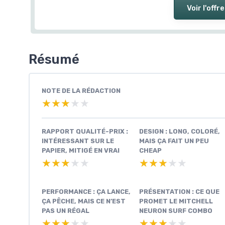
Voir l'offre
Résumé
NOTE DE LA RÉDACTION
★★★★★
★★★★★
RAPPORT QUALITÉ-PRIX :
DESIGN : LONG, COLORÉ,
INTÉRESSANT SUR LE
MAIS ÇA FAIT UN PEU
PAPIER, MITIGÉ EN VRAI
CHEAP
★★★★★
★★★★★
★★★★★
★★★★★
PERFORMANCE : ÇA LANCE,
PRÉSENTATION : CE QUE
ÇA PÊCHE, MAIS CE N’EST
PROMET LE MITCHELL
PAS UN RÉGAL
NEURON SURF COMBO
★★★★★
★★★★★
★★★★★
★★★★★