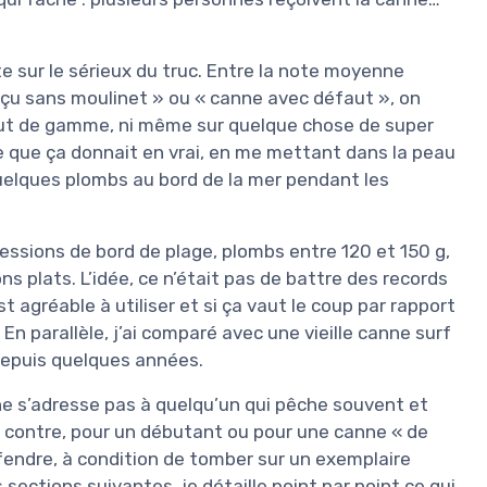
e sur le sérieux du truc. Entre la note moyenne
eçu sans moulinet » ou « canne avec défaut », on
aut de gamme, ni même sur quelque chose de super
 ce que ça donnait en vrai, en me mettant dans la peau
uelques plombs au bord de la mer pendant les
sessions de bord de plage, plombs entre 120 et 150 g,
 plats. L’idée, ce n’était pas de battre des records
est agréable à utiliser et si ça vaut le coup par rapport
n parallèle, j’ai comparé avec une vieille canne surf
depuis quelques années.
ne s’adresse pas à quelqu’un qui pêche souvent et
ar contre, pour un débutant ou pour une canne « de
fendre, à condition de tomber sur un exemplaire
sections suivantes, je détaille point par point ce qui