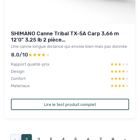
SHIMANO Canne Tribal TX-5A Carp 3,66 m
12'0" 3,25 lb 2 pièce...
Une canne longue distance qui envoie bien mais pas donnée
8.0/10
★★★★★
★★★★★
Rapport qualité-prix
★★★★★
★★★★★
Design
★★★★★
★★★★★
Confort
★★★★★
★★★★★
Materiaux
★★★★★
★★★★★
Lire le test produit complet
‹
1
2
3
4
5
6
7
8
›