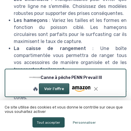
votre ligne ne s'emmêle. Choisissez des modèles
robustes pour supporter des prises conséquentes.
Les hameçons
: Variez les tailles et les formes en
fonction du poisson ciblé. Les hameçons
circulaires sont parfaits pour le surfcasting car ils
maximisent le taux de capture.
La caisse de rangement
: Une boîte
compartimentée vous permettra de ranger tous
vos accessoires de manière organisée et de les
transporter facilement.
Les appâts
: Utilisez des appâts frais et adaptés à
Canne à pêche PENN Prevail III
votre zone de pêche. Les vers marins sont souvent
🔥
Voir l'offre
très efficaces pour attirer les poissons près des
côtes.
La lampe frontale
: Incontournable pour les
Ce site utilise des cookies et vous donne le contrôle sur ceux que
sessions de nuit, elle vous permettra de voir clair
vous souhaitez activer
lors de la préparation de vos lignes.
Tout accepter
Personnaliser
En vous équipant de ces accessoires, vous