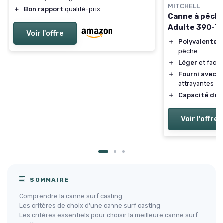
MITCHELL
＋
Bon rapport
qualité-prix
Canne à pêch
Adulte 390-T
Voir l'offre
＋
Polyvalente
p
pêche
＋
Léger
et facil
＋
Fourni avec l
attrayantes
＋
Capacité de 
Voir l'offre
SOMMAIRE
Comprendre la canne surf casting
Les critères de choix d'une canne surf casting
Les critères essentiels pour choisir la meilleure canne surf