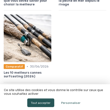
que vous devez savoir pour
la pêche en mer depuis le
choisir la meilleure
rivage
•
30/06/2026
Comparatif
Les 10 meilleurs cannes
surfcasting (2026)
À lire aussi
Ce site utilise des cookies et vous donne le contrôle sur ceux que
vous souhaitez activer
Tout accepter
Personnaliser