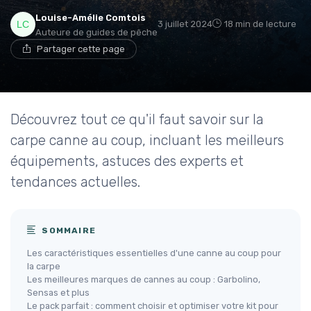
Louise-Amélie Comtois
3 juillet 2024
18 min de lecture
Auteure de guides de pêche
Partager cette page
Découvrez tout ce qu'il faut savoir sur la
carpe canne au coup, incluant les meilleurs
équipements, astuces des experts et
tendances actuelles.
SOMMAIRE
Les caractéristiques essentielles d'une canne au coup pour
la carpe
Les meilleures marques de cannes au coup : Garbolino,
Sensas et plus
Le pack parfait : comment choisir et optimiser votre kit pour