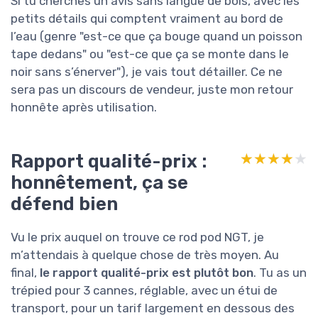
Si tu cherches un avis sans langue de bois, avec les
petits détails qui comptent vraiment au bord de
l’eau (genre "est-ce que ça bouge quand un poisson
tape dedans" ou "est-ce que ça se monte dans le
noir sans s’énerver"), je vais tout détailler. Ce ne
sera pas un discours de vendeur, juste mon retour
honnête après utilisation.
Rapport qualité-prix :
★★★★★
★★★★★
honnêtement, ça se
défend bien
Vu le prix auquel on trouve ce rod pod NGT, je
m’attendais à quelque chose de très moyen. Au
final,
le rapport qualité-prix est plutôt bon
. Tu as un
trépied pour 3 cannes, réglable, avec un étui de
transport, pour un tarif largement en dessous des