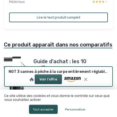
Materiaux
★★★★★
★★★★★
Lire le test produit complet
Ce produit apparaît dans nos comparatifs
Guide d'achat : les 10
meilleurs cannes carpe
NGT 3 cannes à pêche à la carpe entièrement réglables avec étui de transport
(2026)
🔥
Voir l'offre
Top 5 : meilleurs tubes à
Ce site utilise des cookies et vous donne le contrôle sur ceux que
vous souhaitez activer
cannes (2026)
Tout accepter
Personnaliser