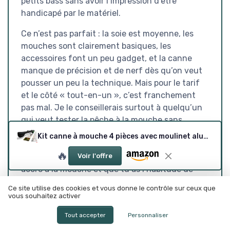
petits bass sans avoir l’impression d’être
handicapé par le matériel.
Ce n’est pas parfait : la soie est moyenne, les
mouches sont clairement basiques, les
accessoires font un peu gadget, et la canne
manque de précision et de nerf dès qu’on veut
pousser un peu la technique. Mais pour le tarif
et le côté « tout-en-un », c’est franchement
pas mal. Je le conseillerais surtout à quelqu’un
qui veut tester la pêche à la mouche sans
investir gros, ou à un pêcheur plus expérimenté
Kit canne à mouche 4 pièces avec moulinet aluminium et 28 accessoires
qui cherche un deuxième ensemble pas fragile à
🔥
prêter ou à laisser dans la voiture. Si tu es déjà
Voir l'offre
accro à la mouche et que tu as l’habitude de
matériel plus haut de gamme, tu vas vite sentir
Ce site utilise des cookies et vous donne le contrôle sur ceux que
les limites et tu auras intérêt à viser plus
vous souhaitez activer
sérieux.
Tout accepter
Personnaliser