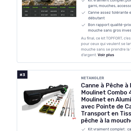
Kit vraiment complet po
garni, mouches, accesso
Canne assez tolérante e
débutant
Bon rapport qualité-prix
mouche sans gros inve
Au final, ce kit TOPFORT, c’
pour ceux qui veulent se lan
mouche sans se prendre la t
d’argent.
Voir plus
#3
NETANGLER
Canne à Pêche à 
Moulinet Combo 4
Moulinet en Alum
avec Pointe de C
Transport en Tiss
pêche à la mouch
Kit vraiment complet : 