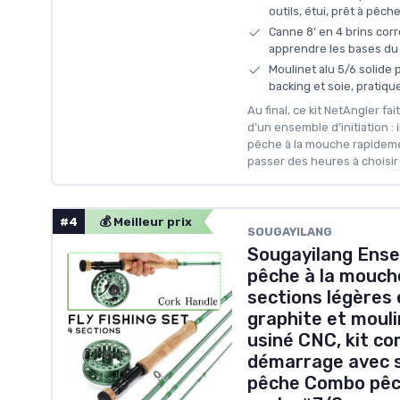
outils, étui, prêt à pêche
Canne 8' en 4 brins cor
apprendre les bases du
Moulinet alu 5/6 solide 
backing et soie, pratiqu
Au final, ce kit NetAngler f
d’un ensemble d’initiation : 
pêche à la mouche rapidemen
passer des heures à choisi
#4
💰 Meilleur prix
SOUGAYILANG
Sougayilang Ense
pêche à la mouche
sections légères 
graphite et moul
usiné CNC, kit co
démarrage avec s
pêche Combo pêc