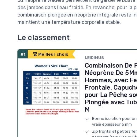
ou néoprène waders permettent de garder le buste 
des jambes dans l’eau froide. En revanche, pour la
combinaison plongée en néoprène intégrale reste inco
maintient une température corporelle stable.
Le classement
#1
🏆 Meilleur choix
LEIDIMUS
Combinaison De 
Néoprène De 5M
Hommes, avec Fe
Frontale, Capuche
pour La Pêche so
Plongée avec Tub
M
Bonne isolation pour un
vraie épaisseur 5 mm
Zip frontal et petites f