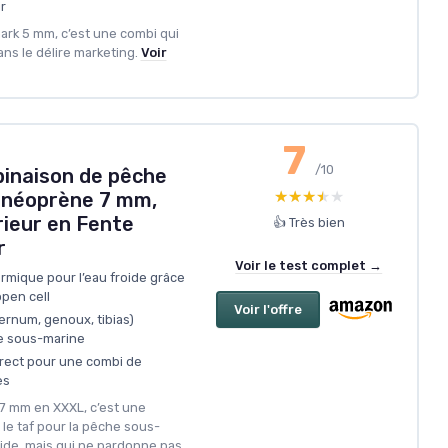
r
hark 5 mm, c’est une combi qui
ns le délire marketing.
Voir
7
/10
inaison de pêche
★★★★★
★★★★★
 néoprène 7 mm,
rieur en Fente
👍 Très bien
r
Voir le test complet →
ermique pour l’eau froide grâce
open cell
Voir l'offre
ernum, genoux, tibias)
se sous-marine
rrect pour une combi de
es
k 7 mm en XXXL, c’est une
 le taf pour la pêche sous-
oide, mais qui ne pardonne pas