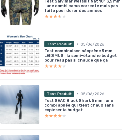
Test Salvimar Wetsuit Nat 101 3,5 mm
: une combi camo correcte mais pas
faite pour durer des années
★★★★★
★★★★★
•
05/06/2026
Test Produit
Test combinaison néoprène 5 mm
LEIDIMUS : la semi-étanche budget
pour l’eau pas si chaude que ça
★★★★★
★★★★★
•
05/06/2026
Test Produit
Test SEAC Black Shark 5 mm : une
combi apnée qui tient chaud sans
exploser le budget
★★★★★
★★★★★