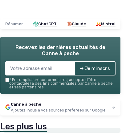
Résumer
ChatGPT
Claude
Mistral
Recevez les dernières actualités de
Canne à peche
➔ Je m'inscris
*
En remplissant ce formulaire, j’accepte d’être
contacté(e) à des fins commerciales par Canne à peche
et ses partenaires.
Canne à peche
Ajoutez-nous à vos sources préférées sur Google
Les plus lus