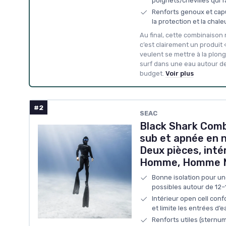
poignets/chevilles qui fa
Renforts genoux et cap
la protection et la chale
Au final, cette combinaiso
c’est clairement un produit «
veulent se mettre à la plongé
surf dans une eau autour de
budget.
Voir plus
#2
SEAC
Black Shark Comb
sub et apnée en 
Deux pièces, inté
Homme, Homme M
Bonne isolation pour un
possibles autour de 12–
Intérieur open cell conf
et limite les entrées d’e
Renforts utiles (sternum