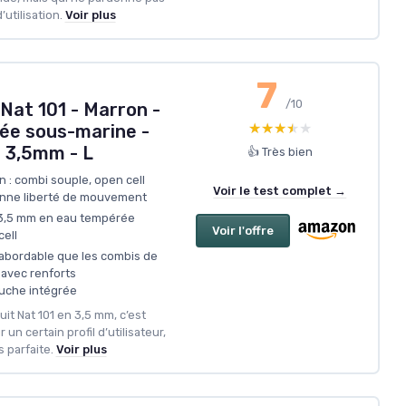
’utilisation.
Voir plus
7
/10
Nat 101 - Marron -
★★★★★
★★★★★
ée sous-marine -
 3,5mm - L
👍 Très bien
n : combi souple, open cell
Voir le test complet →
bonne liberté de mouvement
r 3,5 mm en eau tempérée
Voir l'offre
cell
 abordable que les combis de
avec renforts
uche intégrée
uit Nat 101 en 3,5 mm, c’est
 un certain profil d’utilisateur,
 parfaite.
Voir plus