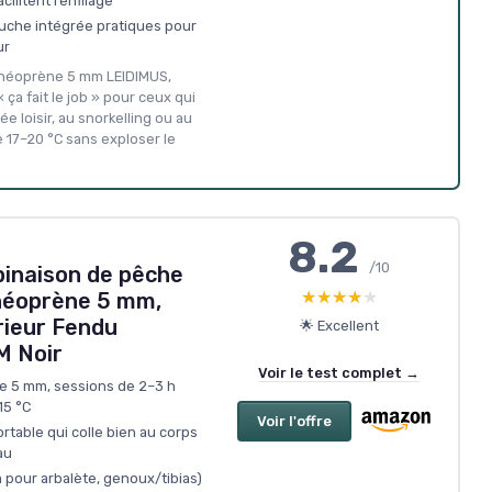
cilitent l’enfilage
uche intégrée pratiques pour
ur
n néoprène 5 mm LEIDIMUS,
 ça fait le job » pour ceux qui
e loisir, au snorkelling ou au
 17–20 °C sans exploser le
8.2
/10
inaison de pêche
★★★★★
★★★★★
néoprène 5 mm,
rieur Fendu
🌟 Excellent
 Noir
Voir le test complet →
e 5 mm, sessions de 2–3 h
15 °C
Voir l'offre
ortable qui colle bien au corps
au
 pour arbalète, genoux/tibias)