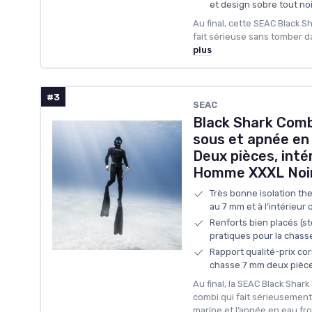
et design sobre tout noi
Au final, cette SEAC Black S
fait sérieuse sans tomber da
plus
#3
SEAC
Black Shark Comb
sous et apnée en
Deux pièces, inté
Homme XXXL Noi
Très bonne isolation th
au 7 mm et à l’intérieur 
Renforts bien placés (st
pratiques pour la chas
Rapport qualité-prix co
chasse 7 mm deux pièc
Au final, la SEAC Black Shar
combi qui fait sérieusement
marine et l’apnée en eau fr