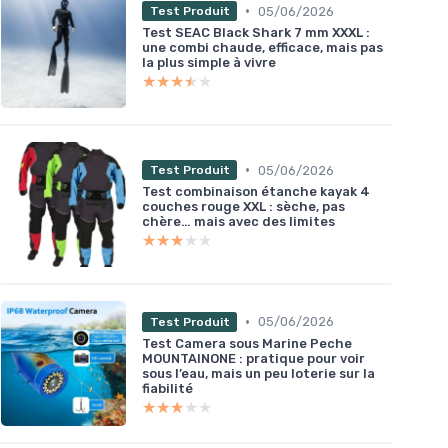
•
05/06/2026
Test Produit
Test SEAC Black Shark 7 mm XXXL :
une combi chaude, efficace, mais pas
la plus simple à vivre
★★★★★
★★★★★
•
05/06/2026
Test Produit
Test combinaison étanche kayak 4
couches rouge XXL : sèche, pas
chère… mais avec des limites
★★★★★
★★★★★
•
05/06/2026
Test Produit
Test Camera sous Marine Peche
MOUNTAINONE : pratique pour voir
sous l’eau, mais un peu loterie sur la
fiabilité
★★★★★
★★★★★