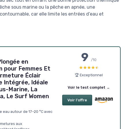
au sec tout en offrant une bonne protection thermique
 pêche sous marine ou la pêche en apnée, une
ntournable, car elle limite les entrées d’eau et
9
/10
Plongée en
★★★★★
★★★★★
m pour Femmes Et
rmeture Éclair
🏆 Exceptionnel
 Intégrée, Idéale
Voir le test complet →
us-Marine, La
a, Le Surf Women
Voir l'offre
e eau autour de 17–20 °C avec
ermetures aux