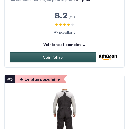
8.2
/10
★★★★★
★★★★★
🌟 Excellent
Voir le test complet →
Voir l'offre
#3
🔥 Le plus populaire