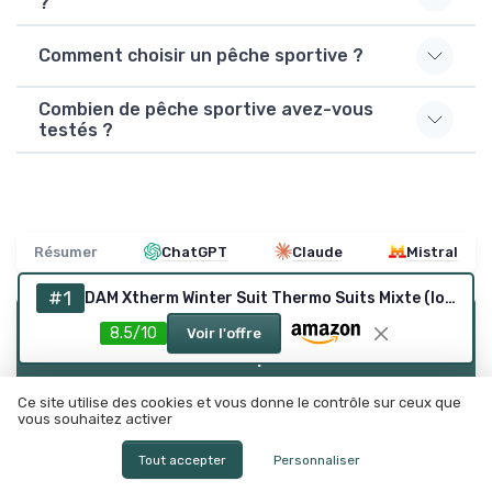
?
Comment choisir un pêche sportive ?
Combien de pêche sportive avez-vous
testés ?
Résumer
ChatGPT
Claude
Mistral
#1
DAM Xtherm Winter Suit Thermo Suits Mixte (lot de 1) M Vert
8.5/10
Recevez les dernières actualités de
Voir l'offre
Canne à peche
Ce site utilise des cookies et vous donne le contrôle sur ceux que
➔ Je m'inscris
vous souhaitez activer
*
En remplissant ce formulaire, j’accepte d’être contacté(e) à
Tout accepter
Personnaliser
des fins commerciales par Canne à peche et ses partenaires.