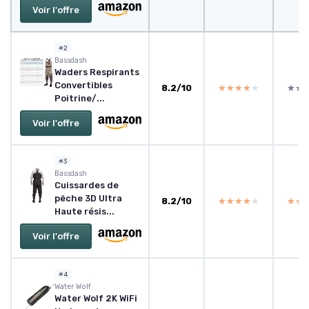
Voir l'offre
#2
Bassdash
Waders Respirants
Convertibles
8.2/10
★★★★★
★★★★★
★★
★★
Poitrine/...
Voir l'offre
#3
Bassdash
Cuissardes de
pêche 3D Ultra
8.2/10
★★★★★
★★★★★
★★
★★
Haute résis...
Voir l'offre
#4
Water Wolf
Water Wolf 2K WiFi