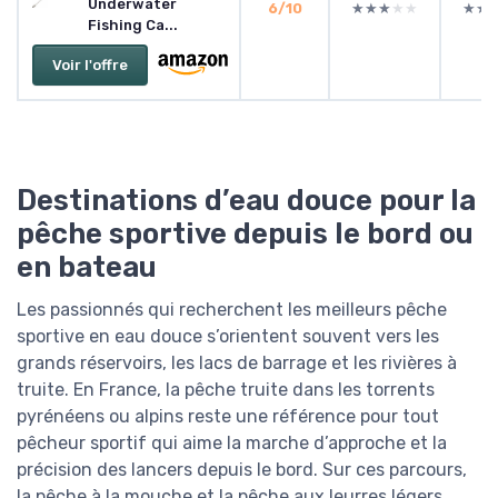
Underwater
6/10
★★★★★
★★★★★
★★
★★
Fishing Ca...
Voir l'offre
Destinations d’eau douce pour la
pêche sportive depuis le bord ou
en bateau
Les passionnés qui recherchent les meilleurs pêche
sportive en eau douce s’orientent souvent vers les
grands réservoirs, les lacs de barrage et les rivières à
truite. En France, la pêche truite dans les torrents
pyrénéens ou alpins reste une référence pour tout
pêcheur sportif qui aime la marche d’approche et la
précision des lancers depuis le bord. Sur ces parcours,
la pêche à la mouche et la pêche aux leurres légers