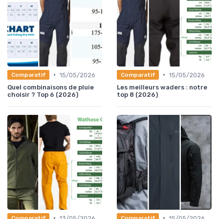
•
•
15/05/2026
15/05/2026
Comparatif
Comparatif
Quel combinaisons de pluie
Les meilleurs waders : notre
choisir ? Top 6 (2026)
top 8 (2026)
•
•
13/05/2026
15/05/2026
Comparatif
Comparatif