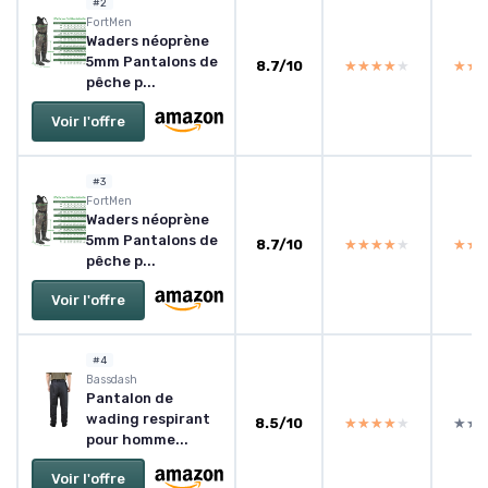
#2
FortMen
Waders néoprène
5mm Pantalons de
8.7/10
★★★★★
★★★★★
★★
★★
pêche p...
Voir l'offre
#3
FortMen
Waders néoprène
5mm Pantalons de
8.7/10
★★★★★
★★★★★
★★
★★
pêche p...
Voir l'offre
#4
Bassdash
Pantalon de
wading respirant
8.5/10
★★★★★
★★★★★
★★
★★
pour homme...
Voir l'offre