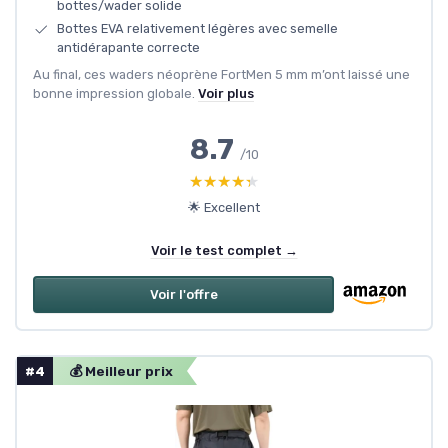
bottes/wader solide
Bottes EVA relativement légères avec semelle
antidérapante correcte
Au final, ces waders néoprène FortMen 5 mm m’ont laissé une
bonne impression globale.
Voir plus
8.7
/10
★★★★★
★★★★★
🌟 Excellent
Voir le test complet →
Voir l'offre
#4
💰 Meilleur prix