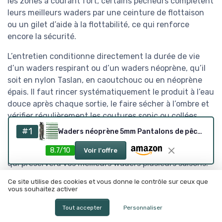
les zones à courant fort, certains pêcheurs complètent
leurs meilleurs waders par une ceinture de flottaison
ou un gilet d’aide à la flottabilité, ce qui renforce
encore la sécurité.
L’entretien conditionne directement la durée de vie
d’un waders respirant ou d’un waders néoprène, qu’il
soit en nylon Taslan, en caoutchouc ou en néoprène
épais. Il faut rincer systématiquement le produit à l’eau
douce après chaque sortie, le faire sécher à l’ombre et
vérifier régulièrement les coutures sonic ou collées
pour détecter les microfuites. Un stockage à plat ou
#1
Waders néoprène 5mm Pantalons de pêche pour Hommes avec des Bottes Eva Taille 41-47 Pantalons de Wading étanche pêcheur étang Hommes de pêche Bottes de Wading 42 Tarnfarbe
légèrement suspendu, loin des sources de chaleur,
8.7/10
évite que les couches internes ne se délaminent, ce
Voir l'offre
qui préservera vos meilleurs waders plusieurs saisons.
Ce site utilise des cookies et vous donne le contrôle sur ceux que
vous souhaitez activer
Budget, livraison et rapport
qualité prix : bien acheter ses
Tout accepter
Personnaliser