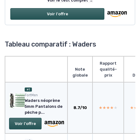
Voir le test complet →
Voir l'offre
Tableau comparatif : Waders
Rapport
Note
qualité-
globale
prix
Des
#1
FortMen
Waders néoprène
5mm Pantalons de
8.7/10
★★★★★
★★★★★
★★
★★
pêche p...
Voir l'offre