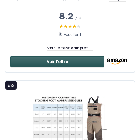
8.2
/10
★★★★★
★★★★★
🌟 Excellent
Voir le test complet →
Voir l'offre
#6