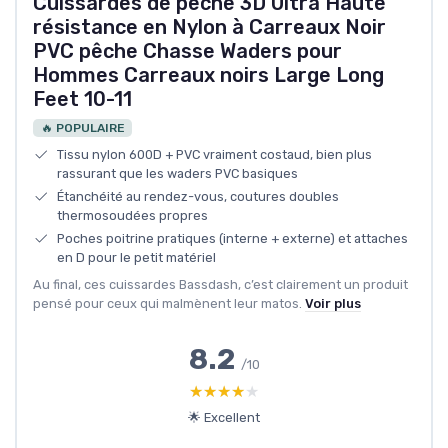
Cuissardes de pêche 3D Ultra Haute
résistance en Nylon à Carreaux Noir
PVC pêche Chasse Waders pour
Hommes Carreaux noirs Large Long
Feet 10-11
🔥 POPULAIRE
Tissu nylon 600D + PVC vraiment costaud, bien plus
rassurant que les waders PVC basiques
Étanchéité au rendez-vous, coutures doubles
thermosoudées propres
Poches poitrine pratiques (interne + externe) et attaches
en D pour le petit matériel
Au final, ces cuissardes Bassdash, c’est clairement un produit
pensé pour ceux qui malmènent leur matos.
Voir plus
8.2
/10
★★★★★
★★★★★
🌟 Excellent