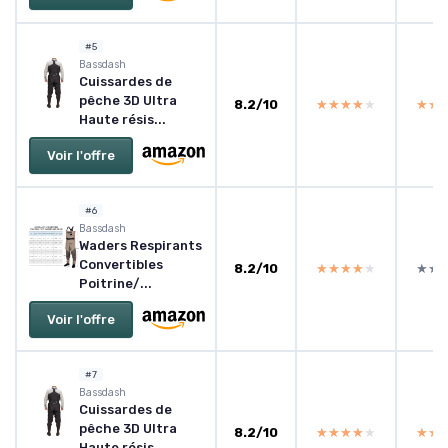
#5
Bassdash
Cuissardes de
pêche 3D Ultra
8.2/10
★★★★★
★★★★★
★★
★★
Haute résis...
Voir l'offre
#6
Bassdash
Waders Respirants
Convertibles
8.2/10
★★★★★
★★★★★
★★
★★
Poitrine/...
Voir l'offre
#7
Bassdash
Cuissardes de
pêche 3D Ultra
8.2/10
★★★★★
★★★★★
★★
★★
Haute résis...