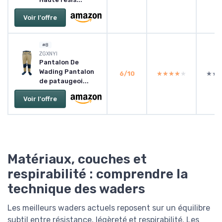
Voir l'offre
#8
ZGXNYI
Pantalon De
Wading Pantalon
6/10
★★★★★
★★★★★
★★
★★
de pataugeoi...
Voir l'offre
Matériaux, couches et
respirabilité : comprendre la
technique des waders
Les meilleurs waders actuels reposent sur un équilibre
subtil entre résistance, légèreté et respirabilité. Les