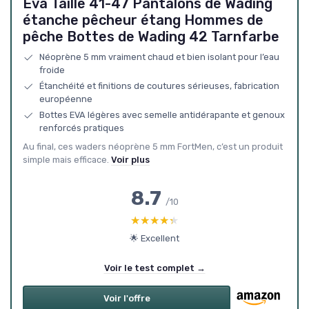
Eva Taille 41-47 Pantalons de Wading
étanche pêcheur étang Hommes de
pêche Bottes de Wading 42 Tarnfarbe
Néoprène 5 mm vraiment chaud et bien isolant pour l’eau
froide
Étanchéité et finitions de coutures sérieuses, fabrication
européenne
Bottes EVA légères avec semelle antidérapante et genoux
renforcés pratiques
Au final, ces waders néoprène 5 mm FortMen, c’est un produit
simple mais efficace.
Voir plus
8.7
/10
★★★★★
★★★★★
🌟 Excellent
Voir le test complet →
Voir l'offre