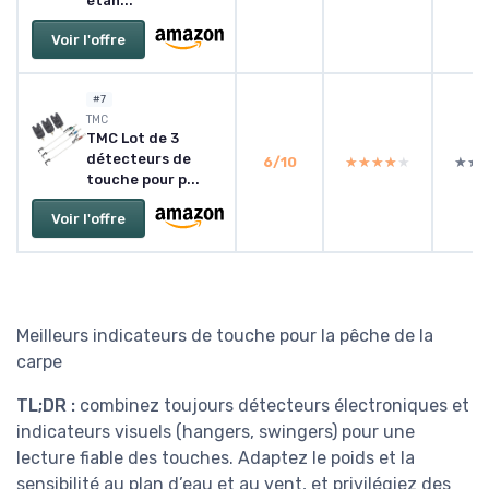
étan...
Voir l'offre
#7
‎TMC
TMC Lot de 3
détecteurs de
6/10
★★★★★
★★★★★
★★
★★
touche pour p...
Voir l'offre
Meilleurs indicateurs de touche pour la pêche de la
carpe
TL;DR :
combinez toujours détecteurs électroniques et
indicateurs visuels (hangers, swingers) pour une
lecture fiable des touches. Adaptez le poids et la
sensibilité au plan d’eau et au vent, et privilégiez des