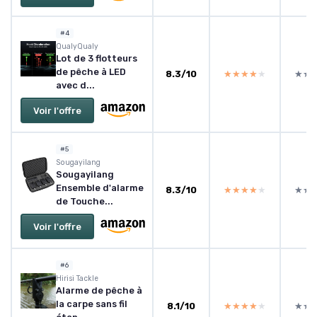
#4
‎QualyQualy
Lot de 3 flotteurs
de pêche à LED
8.3/10
★★★★★
★★★★★
★★
★★
avec d...
Voir l'offre
#5
Sougayilang
Sougayilang
Ensemble d'alarme
8.3/10
★★★★★
★★★★★
★★
★★
de Touche...
Voir l'offre
#6
Hirisi Tackle
Alarme de pêche à
la carpe sans fil
8.1/10
★★★★★
★★★★★
★★
★★