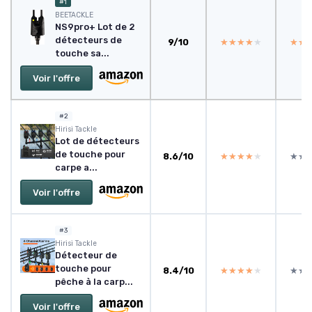
#1
BEETACKLE
NS9pro+ Lot de 2
détecteurs de
9/10
★★★★★
★★★★★
★★
★★
touche sa...
Voir l'offre
#2
‎Hirisi Tackle
Lot de détecteurs
de touche pour
8.6/10
★★★★★
★★★★★
★★
★★
carpe a...
Voir l'offre
#3
‎Hirisi Tackle
Détecteur de
touche pour
8.4/10
★★★★★
★★★★★
★★
★★
pêche à la carp...
Voir l'offre