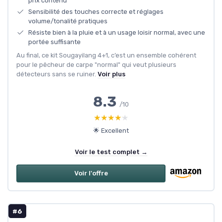
prix contenu
Sensibilité des touches correcte et réglages
volume/tonalité pratiques
Résiste bien à la pluie et à un usage loisir normal, avec une
portée suffisante
Au final, ce kit Sougayilang 4+1, c’est un ensemble cohérent
pour le pêcheur de carpe "normal" qui veut plusieurs
détecteurs sans se ruiner.
Voir plus
8.3
/10
★★★★★
★★★★★
🌟 Excellent
Voir le test complet →
Voir l'offre
#6