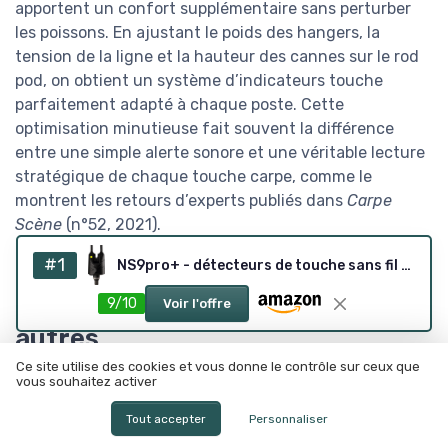
apportent un confort supplémentaire sans perturber
les poissons. En ajustant le poids des hangers, la
tension de la ligne et la hauteur des cannes sur le rod
pod, on obtient un système d’indicateurs touche
parfaitement adapté à chaque poste. Cette
optimisation minutieuse fait souvent la différence
entre une simple alerte sonore et une véritable lecture
stratégique de chaque touche carpe, comme le
montrent les retours d’experts publiés dans
Carpe
Scène
(n°52, 2021).
#1
NS9pro+ - détecteurs de touche sans fil (lot de 2)
Comparer les grandes marques :
Delkim, Fox, Nash, Trakker et les
9/10
Voir l'offre
autres
Ce site utilise des cookies et vous donne le contrôle sur ceux que
Les carpistes qui recherchent les meilleurs indicateurs
vous souhaitez activer
de touche se tournent souvent vers quelques grandes
Tout accepter
Personnaliser
marques reconnues. Delkim reste emblématique grâce