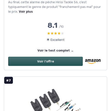
Au final, cette alarme de pêche Hirisi Tackle S6, c’est
typiquement le genre de produit "franchement pas mal" pour
le prix.
Voir plus
8.1
/10
★★★★★
★★★★★
🌟 Excellent
Voir le test complet →
Voir l'offre
#7