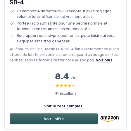
S8-4
Kit complet 4 détecteurs + 1 récepteur avec réglages
volume/tonalité/sensibilité vraiment utiles
Portée radio suffisante pour une pêche normale et
touches bien retransmises en temps réel
Bon rapport qualité-prix pour un carpiste loisir qui veut
s’équiper sans trop dépenser
Au final, ce kit Hirisi Tackle FBA-S8-4 fait exactement ce qu’on
attend de lui : te prévenir clairement quand ça bouge sur tes
cannes, sans te forcer à rester collé au rod pod.
Voir plus
8.4
/10
★★★★★
★★★★★
🌟 Excellent
Voir le test complet →
Voir l'offre