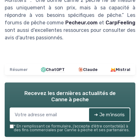
Monsters” : “Une bonne canne z peche ne se mesure
pas uniquement à son prix, mais à sa capacité à
répondre à vos besoins spécifiques de pêche.” Les
forums de pêche comme
Pecheur.com
et
CarpFeeling
sont aussi d'excellentes ressources pour consulter des
avis d'autres passionnés.
Résumer
ChatGPT
Claude
Mistral
Recevez les dernières actualités de
Canne à peche
➔ Je m'inscris
*
En remplissant ce formulaire, j’accepte d’être contacté(e) à
des fins commerciales par Canne à peche et ses partenaires.