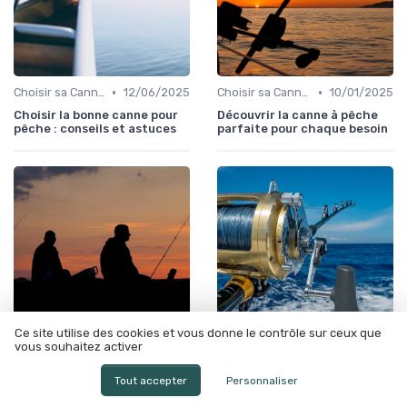
•
•
Choisir sa Canne et son Équipement
12/06/2025
Choisir sa Canne et son Équipement
10/01/2025
Choisir la bonne canne pour
Découvrir la canne à pêche
pêche : conseils et astuces
parfaite pour chaque besoin
Ce site utilise des cookies et vous donne le contrôle sur ceux que
vous souhaitez activer
•
•
Maintenance et Entretien
19/02/2025
Techniques de Pêche
06/05/2025
Tout accepter
Personnaliser
Entretien de Canne à Pêche:
Maîtrisez l'Art de la Pêche
Préserver la Performance et
Sportive: Techniques