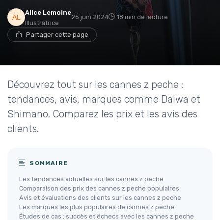
Alice Lemoine
26 juin 2024
18 min de lecture
Illustratrice
Partager cette page
Découvrez tout sur les cannes z peche :
tendances, avis, marques comme Daiwa et
Shimano. Comparez les prix et les avis des
clients.
SOMMAIRE
Les tendances actuelles sur les cannes z peche
Comparaison des prix des cannes z peche populaires
Avis et évaluations des clients sur les cannes z peche
Les marques les plus populaires de cannes z peche
Études de cas : succès et échecs avec les cannes z peche