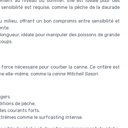
ement au niveau du sommet. Elle est idéale pour des
 sensibilité est requise, comme la pêche de la daurade
 milieu, offrant un bon compromis entre sensibilité et
ente.
 longueur, idéale pour manipuler des poissons de grande
coups.
 force nécessaire pour courber la canne. Ce critère est
nne elle-même, comme la
canne Mitchell Sasori
.
égers.
itions de pêche.
des courants forts.
xtrêmes comme le surfcasting intense.