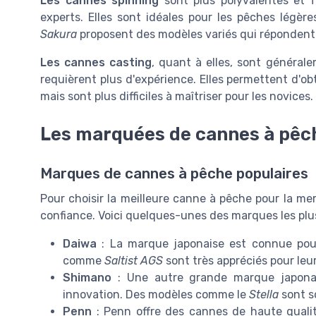
Les cannes spinning
sont plus polyvalentes et f
experts. Elles sont idéales pour les pêches lé
Sakura
proposent des modèles variés qui répondent 
Les cannes casting
, quant à elles, sont générale
requièrent plus d'expérience. Elles permettent d'ob
mais sont plus difficiles à maîtriser pour les novices.
Les marquées de cannes à pê
Marques de cannes à pêche populaires
Pour choisir la meilleure canne à pêche pour la mer,
confiance. Voici quelques-unes des marques les plu
Daiwa
: La marque japonaise est connue pou
comme
Saltist AGS
sont très appréciés pour leur 
Shimano
: Une autre grande marque japonai
innovation. Des modèles comme le
Stella
sont so
Penn
: Penn offre des cannes de haute quali