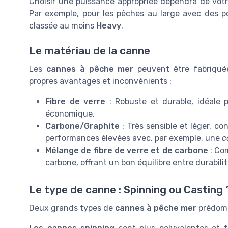
Choisir une puissance appropriée dépendra de vot
Par exemple, pour les pêches au large avec des p
classée au moins
Heavy
.
Le matériau de la canne
Les
cannes à pêche mer
peuvent être fabriquée
propres avantages et inconvénients :
Fibre de verre
: Robuste et durable, idéale 
économique.
Carbone/Graphite
: Très sensible et léger, c
performances élevées avec, par exemple, une
c
Mélange de fibre de verre et de carbone
: Com
carbone, offrant un bon équilibre entre durabili
Le type de canne : Spinning ou Casting 
Deux grands types de
cannes à pêche mer
prédomin