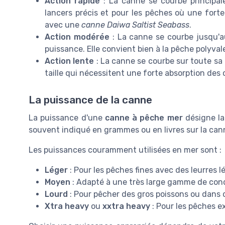
Action rapide
: La canne se courbe principal
lancers précis et pour les pêches où une forte
avec une
canne Daiwa Saltist Seabass
.
Action modérée
: La canne se courbe jusqu'au
puissance. Elle convient bien à la pêche polyval
Action lente
: La canne se courbe sur toute sa
taille qui nécessitent une forte absorption des 
La puissance de la canne
La puissance d'une
canne à pêche mer
désigne la
souvent indiqué en grammes ou en livres sur la ca
Les puissances couramment utilisées en mer sont :
Léger
: Pour les pêches fines avec des leurres l
Moyen
: Adapté à une très large gamme de cond
Lourd
: Pour pêcher des gros poissons ou dans 
Xtra heavy
ou
xxtra heavy
: Pour les pêches e