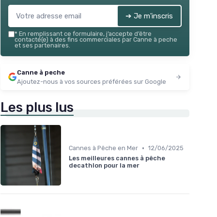
➔ Je m'inscris
*
En remplissant ce formulaire, j’accepte d’être
contacté(e) à des fins commerciales par Canne à peche
et ses partenaires.
Canne à peche
Ajoutez-nous à vos sources préférées sur Google
Les plus lus
•
Cannes à Pêche en Mer
12/06/2025
Les meilleures cannes à pêche
decathlon pour la mer