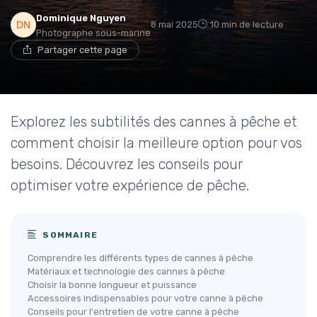
Dominique Nguyen
8 mai 2025
10 min de lecture
Photographe sous-marine
Partager cette page
Explorez les subtilités des cannes à pêche et
comment choisir la meilleure option pour vos
besoins. Découvrez les conseils pour
optimiser votre expérience de pêche.
SOMMAIRE
Comprendre les différents types de cannes à pêche
Matériaux et technologie des cannes à pêche
Choisir la bonne longueur et puissance
Accessoires indispensables pour votre canne à pêche
Conseils pour l'entretien de votre canne à pêche