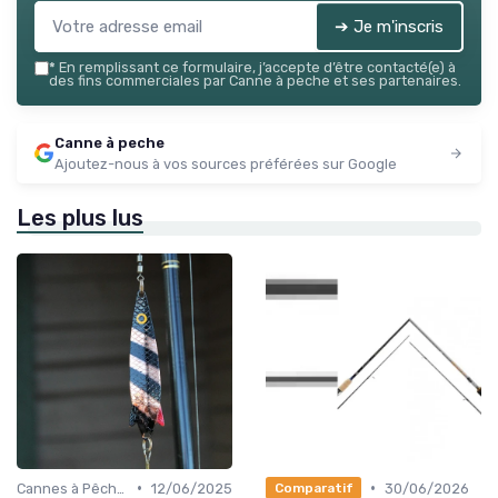
➔ Je m'inscris
*
En remplissant ce formulaire, j’accepte d’être contacté(e) à
des fins commerciales par Canne à peche et ses partenaires.
Canne à peche
Ajoutez-nous à vos sources préférées sur Google
Les plus lus
•
•
Cannes à Pêche en Mer
12/06/2025
30/06/2026
Comparatif