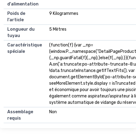
d'alimentation
Poids de
9 Kilogrammes
l'article
Longueur du
5 Mètres
tuyau
Caractéristique
(function(f) {var _np=
spéciale
(window.P._namespace("DetailPageProduct
{_np.guardFatal(f)(_np);}else{f(_np);}}(fun
A.on('a:truncate:po-attribute-truncate-8:up
!data.truncateInstance.getIfTextFits(); va
document.getElementById('po-attribute-se
seeMoreElement.style.display = isTruncated ? '
et économique pour avoir toujours une pisci
également comme aspirateur/aspirateur à l
système automatique de vidange du réservoir, 
Assemblage
Non
requis