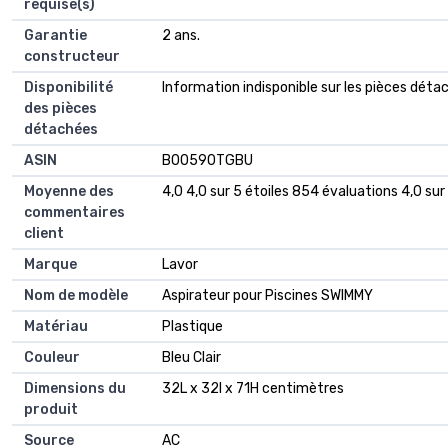
requise(s)
Garantie
‎2 ans.
constructeur
Disponibilité
‎Information indisponible sur les pièces dét
des pièces
détachées
ASIN
B00590TGBU
Moyenne des
4,0 4,0 sur 5 étoiles 854 évaluations 4,0 sur
commentaires
client
Marque
Lavor
Nom de modèle
Aspirateur pour Piscines SWIMMY
Matériau
Plastique
Couleur
Bleu Clair
Dimensions du
32L x 32l x 71H centimètres
produit
Source
AC