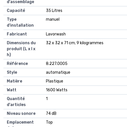
d'assemblage
Capacité
‎35 Litres
Type
‎manuel
d'installation
Fabricant
‎Lavorwash
Dimensions du
‎32 x 32 x 71 cm; 9 kilogrammes
produit (L x l x
h)
Référence
‎8.227.0005
Style
‎automatique
Matière
‎Plastique
Watt
‎1600 Watts
Quantité
‎1
d'articles
Niveau sonore
‎74 dB
Emplacement
‎Top