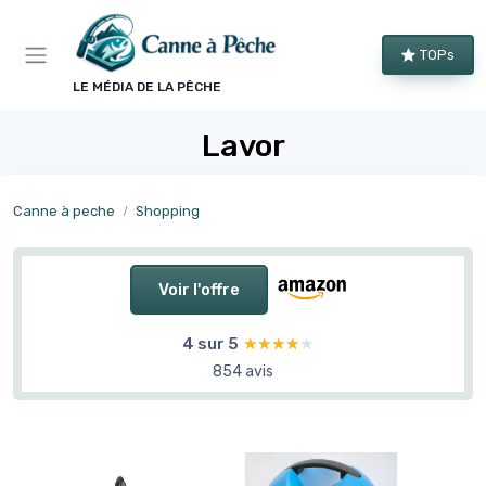
Panneau de gestion des cookies
TOPs
LE MÉDIA DE LA PÊCHE
Lavor
Canne à peche
Shopping
Voir l'offre
4 sur 5
★★★★★
★★★★★
854 avis