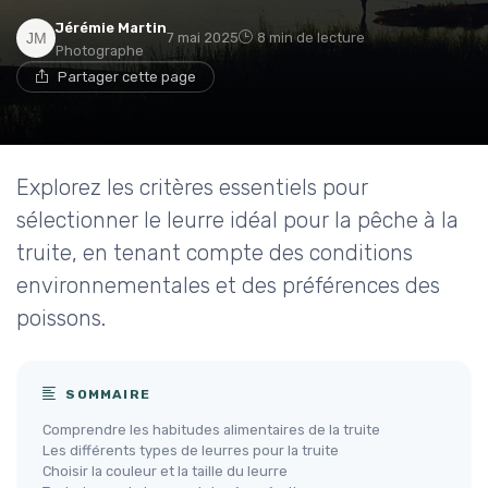
Jérémie Martin
7 mai 2025
8 min de lecture
Photographe
Partager cette page
Explorez les critères essentiels pour
sélectionner le leurre idéal pour la pêche à la
truite, en tenant compte des conditions
environnementales et des préférences des
poissons.
SOMMAIRE
Comprendre les habitudes alimentaires de la truite
Les différents types de leurres pour la truite
Choisir la couleur et la taille du leurre