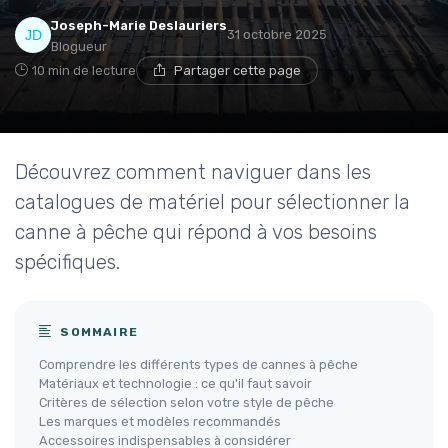
Joseph-Marie Deslauriers
31 octobre 2025
Blogueur
10 min de lecture
Partager cette page
Découvrez comment naviguer dans les
catalogues de matériel pour sélectionner la
canne à pêche qui répond à vos besoins
spécifiques.
SOMMAIRE
Comprendre les différents types de cannes à pêche
Matériaux et technologie : ce qu'il faut savoir
Critères de sélection selon votre style de pêche
Les marques et modèles recommandés
Accessoires indispensables à considérer