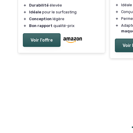
＋
Idéale
＋
Durabilité
élevée
＋
Conçu
＋
Idéale
pour le surfcasting
＋
Perme
＋
Conception
légère
＋
Adapté
＋
Bon rapport
qualité-prix
maqu
Voir l'offre
Voir 
er