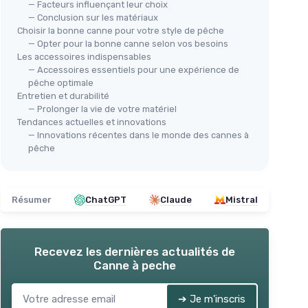
— Facteurs influençant leur choix
＋
— Conclusion sur les matériaux
＋
Choisir la bonne canne pour votre style de pêche
＋
— Opter pour la bonne canne selon vos besoins
Les accessoires indispensables
＋
Canne à pêche télescopique
— Accessoires essentiels pour une expérience de
portative
pêche optimale
Entretien et durabilité
＋
Télescopique
pour un rangement
e de
— Prolonger la vie de votre matériel
facile
Tendances actuelles et innovations
＋
Portative
et légère
— Innovations récentes dans le monde des cannes à
＋
Idéale pour le lancer et le spinner
pêche
eau douce
＋
Poignée droite
pour un meilleur
nts à
confort
Résumer
ChatGPT
Claude
Mistral
Voir l'offre
Recevez les dernières actualités de
Canne à peche
➔ Je m'inscris