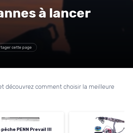
annes à lancer
rtager cette page
r et découvrez comment choisir la meilleure
 pêche PENN Prevail III