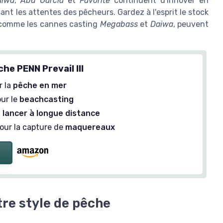
aiwa
,
Abu Garcia
et
Favorite
continuent d'innover en
nt les attentes des pêcheurs. Gardez à l'esprit le stock
s, comme les cannes casting
Megabass
et
Daiwa
, peuvent
he PENN Prevail III
r la
pêche en mer
ur le
beachcasting
n
lancer à longue distance
our la capture de
maquereaux
tre style de pêche