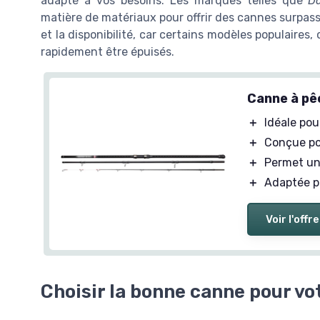
adapté à vos besoins. Les marques telles que
D
matière de matériaux pour offrir des cannes surpassa
et la disponibilité, car certains modèles populaire
rapidement être épuisés.
Canne à pêc
＋
Idéale pou
＋
Conçue po
＋
Permet u
＋
Adaptée p
Voir l'offre
Choisir la bonne canne pour vo