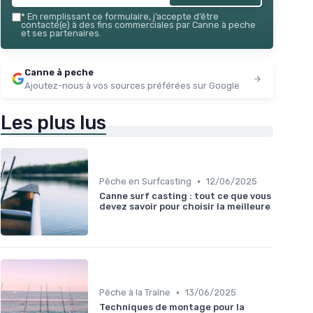
*
En remplissant ce formulaire, j’accepte d’être
contacté(e) à des fins commerciales par Canne à peche
et ses partenaires.
Canne à peche
Ajoutez-nous à vos sources préférées sur Google
Les plus lus
•
Pêche en Surfcasting
12/06/2025
Canne surf casting : tout ce que vous
devez savoir pour choisir la meilleure
•
Pêche à la Traîne
13/06/2025
Techniques de montage pour la