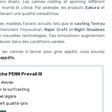
soins divers. Les cannes
casting
et
spinning
diffèrent
 monté et utilisé. Par exemple, les produits
Sakura
et
tenant une qualité compétitive.
es modèles favoris actuels tels que le
casting Tenryu
cherchent l'innovation,
Major Craft
et
Night Shadows
e nouvelles technologies. Ces innovations augmentent
éussir dans des conditions variées.
 les cannes à lancer pour gros appâts, vous pouvez
s appâts
.
he PENN Prevail III
é
élevée
r le surfcasting
on
légère
ort
qualité-prix