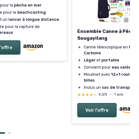
 pour la
pêche en mer
e pour le
beachcasting
t un
lancer à longue distance
e pour la capture de
Ensemble Canne à Pêche
ereaux
Sougayilang
＋
Canne télescopique en
Fibr
l'offre
Carbone
＋
Léger
et
portable
＋
Convient pour
eau salée
et
＋
Moulinet avec
12+1 rouleme
billes
＋
Inclus un
sac de transport
★★★★★
★★★★★
4,3/5
—
1 avis
Voir l'offre