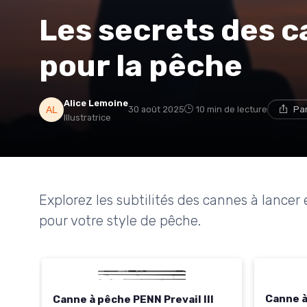
Les secrets des c
pour la pêche
Alice Lemoine
30 août 2025
10 min de lecture
Pa
Illustratrice
Explorez les subtilités des cannes à lance
pour votre style de pêche.
Canne à
Canne à pêche PENN Prevail III